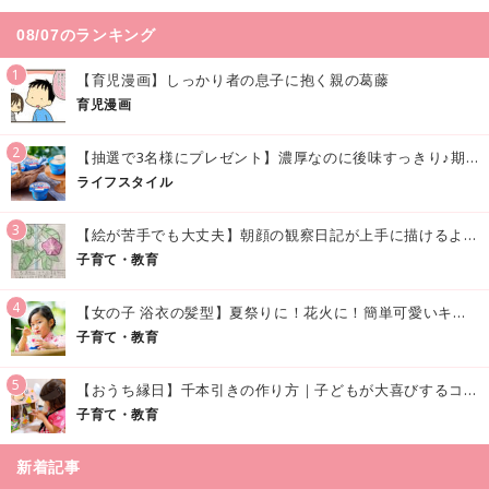
08/07のランキング
1
【育児漫画】しっかり者の息子に抱く親の葛藤
育児漫画
2
【抽選で3名様にプレゼント】濃厚なのに後味すっきり♪期間限定の「メイトーのなめらかプリン カルピス®入りソース」で夏を味わおう！
ライフスタイル
3
【絵が苦手でも大丈夫】朝顔の観察日記が上手に描けるようになる方法｜イラスト付き
子育て・教育
4
【女の子 浴衣の髪型】夏祭りに！花火に！簡単可愛いキッズの浴衣ヘアアレンジまとめ
子育て・教育
5
【おうち縁日】千本引きの作り方｜子どもが大喜びするコツやアイデア♪
子育て・教育
新着記事