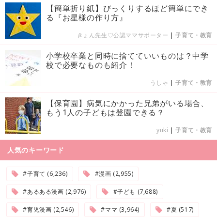
【簡単折り紙】びっくりするほど簡単にでき
る『お星様の作り方』
きょん先生♡公認ママサポーター
|
子育て・教育
小学校卒業と同時に捨てていいものは？中学
校で必要なものも紹介！
うしゃ
|
子育て・教育
【保育園】病気にかかった兄弟がいる場合、
もう1人の子どもは登園できる？
yuki
|
子育て・教育
人気のキーワード
#子育て (6,236)
#漫画 (2,955)
#あるある漫画 (2,976)
#子ども (7,688)
#育児漫画 (2,546)
#ママ (3,964)
#夏 (517)