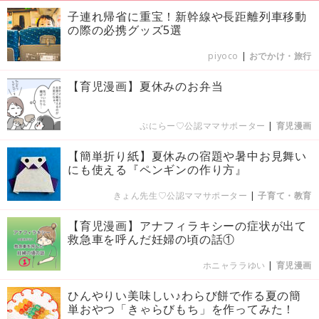
子連れ帰省に重宝！新幹線や長距離列車移動
の際の必携グッズ5選
piyoco
|
おでかけ・旅行
【育児漫画】夏休みのお弁当
ぷにらー♡公認ママサポーター
|
育児漫画
【簡単折り紙】夏休みの宿題や暑中お見舞い
にも使える『ペンギンの作り方』
きょん先生♡公認ママサポーター
|
子育て・教育
【育児漫画】アナフィラキシーの症状が出て
救急車を呼んだ妊婦の頃の話①
ホニャララゆい
|
育児漫画
ひんやりい美味しい♪わらび餅で作る夏の簡
単おやつ「きゃらびもち」を作ってみた！