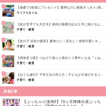
1
【抽選で3名様にプレゼント】濃厚なのに後味すっきり♪期間限定の「メイトーのなめらかプリン カルピス®入りソース」で夏を味わおう！
ライフスタイル
2
【絵が苦手でも大丈夫】朝顔の観察日記が上手に描けるようになる方法｜イラスト付き
子育て・教育
3
【女の子 浴衣の髪型】夏祭りに！花火に！簡単可愛いキッズの浴衣ヘアアレンジまとめ
子育て・教育
4
【簡単折り紙】つなげて遊ぶと面白くて夢中になる『くねくねへびさんの作り方』
子育て・教育
5
【おうち縁日】千本引きの作り方｜子どもが大喜びするコツやアイデア♪
子育て・教育
新着記事
【ぶっちゃけ漫画9】10ヶ月陣痛出産ぶっち