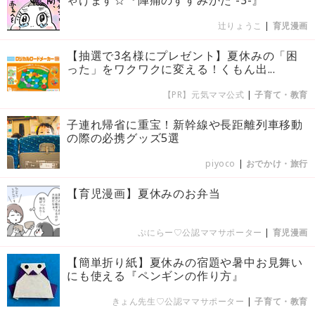
ゃけます☆『陣痛のすすみかた -3-』
辻りょうこ
|
育児漫画
【抽選で3名様にプレゼント】夏休みの「困
った」をワクワクに変える！くもん出...
【PR】元気ママ公式
|
子育て・教育
子連れ帰省に重宝！新幹線や長距離列車移動
の際の必携グッズ5選
piyoco
|
おでかけ・旅行
【育児漫画】夏休みのお弁当
ぷにらー♡公認ママサポーター
|
育児漫画
【簡単折り紙】夏休みの宿題や暑中お見舞い
にも使える『ペンギンの作り方』
きょん先生♡公認ママサポーター
|
子育て・教育