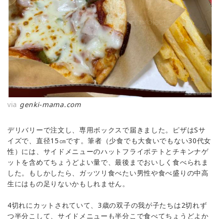
via
genki-mama.com
デリバリーで注文し、専用ボックスで届きました。ピザはSサ
イズで、直径15㎝です。筆者（少食でも大食いでもない30代女
性）には、サイドメニューのハットフライポテトとチキンナゲ
ットを含めてちょうどよい量で、最後までおいしく食べられま
した。もしかしたら、ガッツリ食べたい男性や食べ盛りの中高
生にはもの足りないかもしれません。
4切れにカットされていて、3歳の双子の我が子たちは2切れず
つ半分こして、サイドメニューも半分こで食べてちょうどよか