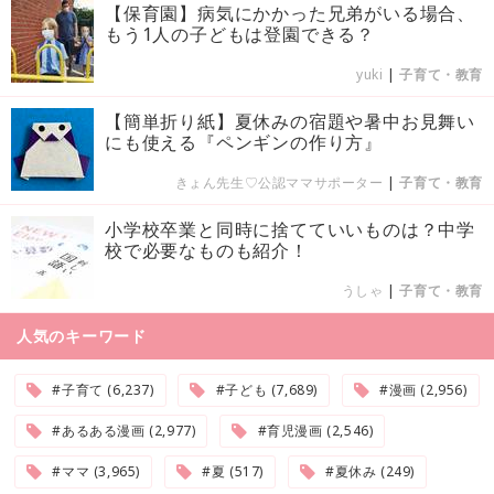
【保育園】病気にかかった兄弟がいる場合、
もう1人の子どもは登園できる？
yuki
|
子育て・教育
【簡単折り紙】夏休みの宿題や暑中お見舞い
にも使える『ペンギンの作り方』
きょん先生♡公認ママサポーター
|
子育て・教育
小学校卒業と同時に捨てていいものは？中学
校で必要なものも紹介！
うしゃ
|
子育て・教育
人気のキーワード
#子育て (6,237)
#子ども (7,689)
#漫画 (2,956)
#あるある漫画 (2,977)
#育児漫画 (2,546)
#ママ (3,965)
#夏 (517)
#夏休み (249)