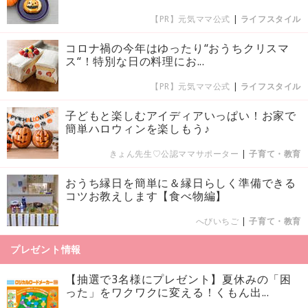
【PR】元気ママ公式
|
ライフスタイル
コロナ禍の今年はゆったり“おうちクリスマ
ス“！特別な日の料理にお...
【PR】元気ママ公式
|
ライフスタイル
子どもと楽しむアイディアいっぱい！お家で
簡単ハロウィンを楽しもう♪
きょん先生♡公認ママサポーター
|
子育て・教育
おうち縁日を簡単に＆縁日らしく準備できる
コツお教えします【食べ物編】
へびいちご
|
子育て・教育
プレゼント情報
【抽選で3名様にプレゼント】夏休みの「困
った」をワクワクに変える！くもん出...