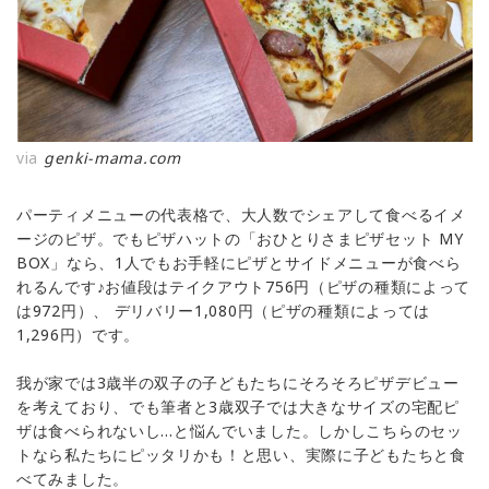
via
genki-mama.com
パーティメニューの代表格で、大人数でシェアして食べるイメ
ージのピザ。でもピザハットの「おひとりさまピザセット MY
BOX」なら、1人でもお手軽にピザとサイドメニューが食べら
れるんです♪お値段はテイクアウト756円（ピザの種類によって
は972円）、 デリバリー1,080円（ピザの種類によっては
1,296円）です。
我が家では3歳半の双子の子どもたちにそろそろピザデビュー
を考えており、でも筆者と3歳双子では大きなサイズの宅配ピ
ザは食べられないし…と悩んでいました。しかしこちらのセッ
トなら私たちにピッタリかも！と思い、実際に子どもたちと食
べてみました。