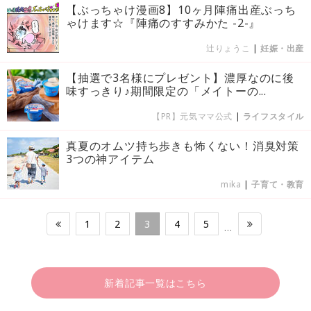
【ぶっちゃけ漫画8】10ヶ月陣痛出産ぶっち
ゃけます☆『陣痛のすすみかた -2-』
辻りょうこ
|
妊娠・出産
【抽選で3名様にプレゼント】濃厚なのに後
味すっきり♪期間限定の「メイトーの...
【PR】元気ママ公式
|
ライフスタイル
真夏のオムツ持ち歩きも怖くない！消臭対策
3つの神アイテム
mika
|
子育て・教育
1
2
3
4
5
…
新着記事一覧はこちら