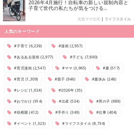
2026年4月施行！自転車の新しい規制内容と
子育て世代の私たちが気をつける...
元気ママ公式
|
ライフスタイル
人気のキーワード
#子育て (6,239)
#漫画 (2,957)
#あるある漫画 (2,977)
#子ども (7,690)
#育児漫画 (2,547)
#ママ (3,965)
#夏 (517)
#育児 (1,309)
#親子 (946)
#夏休み (248)
#レシピ (1,024)
#2026年 (35)
#おでかけ (914)
#出産 (534)
#男の子 (989)
#幼稚園 (412)
#手作り (349)
#仕事 (404)
#イベント (1,323)
#ライフスタイル (8,734)