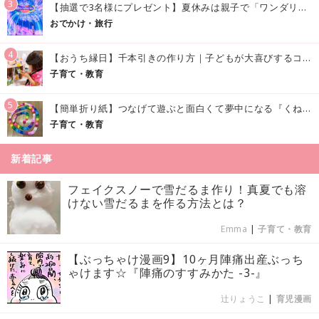
3
【抽選で3名様にプレゼント】夏休みは親子で「ワンダリア横浜」へ！涼しく学んで遊べる話題の没入型施設をご紹介
おでかけ・旅行
4
【おうち縁日】千本引きの作り方｜子どもが大喜びするコツやアイデア♪
子育て・教育
5
【簡単折り紙】つなげて遊ぶと面白くて夢中になる『くねくねへびさんの作り方』
子育て・教育
新着記事
フェイクスノーで雪だるま作り！真夏でも溶
けない雪だるまを作る方法とは？
Emma
|
子育て・教育
【ぶっちゃけ漫画9】10ヶ月陣痛出産ぶっち
ゃけます☆『陣痛のすすみかた -3-』
辻りょうこ
|
育児漫画