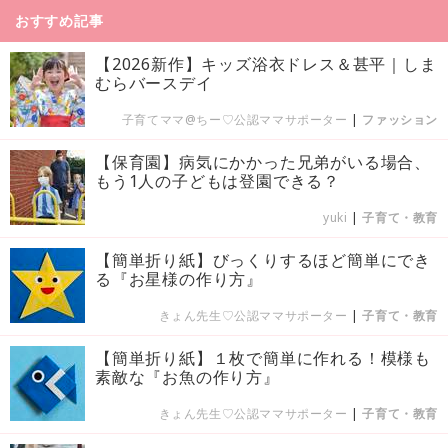
おすすめ記事
【2026新作】キッズ浴衣ドレス＆甚平｜しま
むらバースデイ
子育てママ@ちー♡公認ママサポーター
|
ファッション
【保育園】病気にかかった兄弟がいる場合、
もう1人の子どもは登園できる？
yuki
|
子育て・教育
【簡単折り紙】びっくりするほど簡単にでき
る『お星様の作り方』
きょん先生♡公認ママサポーター
|
子育て・教育
【簡単折り紙】１枚で簡単に作れる！模様も
素敵な『お魚の作り方』
きょん先生♡公認ママサポーター
|
子育て・教育