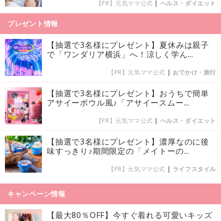
【PR】元気ママ公式
|
ヘルス・ダイエット
プレゼント情報
【抽選で3名様にプレゼント】夏休みは親子
で「ワンダリア横浜」へ！涼しく学ん...
【PR】元気ママ公式
|
おでかけ・旅行
【抽選で3名様にプレゼント】おうちで簡単
アサイーボウル風♪「アサイースムー...
【PR】元気ママ公式
|
ヘルス・ダイエット
【抽選で3名様にプレゼント】濃厚なのに後
味すっきり♪期間限定の「メイトーの...
【PR】元気ママ公式
|
ライフスタイル
キャンペーン情報
【最大80％OFF】今すぐ着れる可愛いキッズ