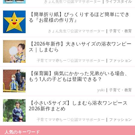
きょん先生♡公認ママサポーター
|
ライフスタイル
【簡単折り紙】びっくりするほど簡単にでき
る『お星様の作り方』
きょん先生♡公認ママサポーター
|
子育て・教育
【2026年新作】大きいサイズの浴衣ワンピー
ス｜しまむら
子育てママ@ちー♡公認ママサポーター
|
ファッション
【保育園】病気にかかった兄弟がいる場合、
もう1人の子どもは登園できる？
yuki
|
子育て・教育
【小さいSサイズ】しまむら浴衣ワンピース
2026新作まとめ
子育てママ@ちー♡公認ママサポーター
|
ファッション
人気のキーワード