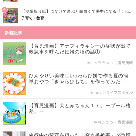
5
【簡単折り紙】つなげて遊ぶと面白くて夢中になる『くねくねへびさんの作り方』
子育て・教育
新着記事
【育児漫画】アナフィラキシーの症状が出て
救急車を呼んだ妊婦の頃の話①
ホニャララゆい
|
育児漫画
ひんやりい美味しい♪わらび餅で作る夏の簡
単おやつ「きゃらびもち」を作ってみた！
Emma
|
ライフスタイル
【育児漫画】犬と赤ちゃん１７。ープール格
差。ー
中村こてつ
|
育児漫画
旅行中の留守を狙った「空き巣被害」が急増