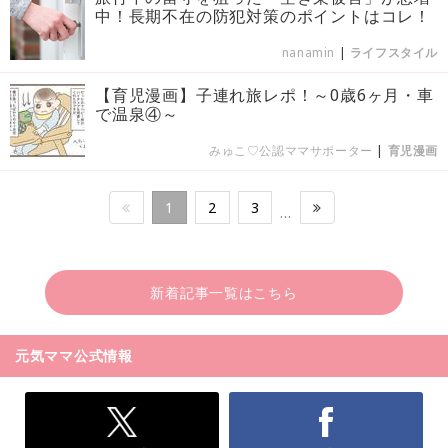
中！長期不在の防犯対策のポイントはコレ！
nanamin
|
ライフスタイル
【育児漫画】子連れ旅レポ！～0歳6ヶ月・車
で温泉④～
みゅこ♡公認ママサポーター
|
育児漫画
1
2
3
…
新着記事一覧はこちら
元気ママ公式情報