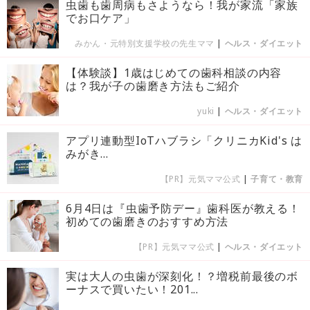
虫歯も歯周病もさようなら！我が家流「家族
でお口ケア」
みかん・元特別支援学校の先生ママ
|
ヘルス・ダイエット
【体験談】1歳はじめての歯科相談の内容
は？我が子の歯磨き方法もご紹介
yuki
|
ヘルス・ダイエット
アプリ連動型IoTハブラシ「クリニカKid's は
みがき...
【PR】元気ママ公式
|
子育て・教育
6月4日は『虫歯予防デー』歯科医が教える！
初めての歯磨きのおすすめ方法
【PR】元気ママ公式
|
ヘルス・ダイエット
実は大人の虫歯が深刻化！？増税前最後のボ
ーナスで買いたい！201...