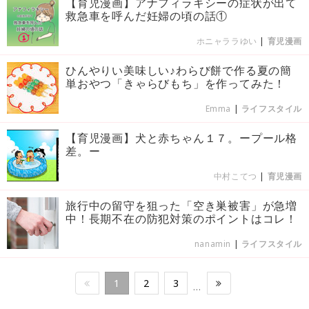
【育児漫画】アナフィラキシーの症状が出て
救急車を呼んだ妊婦の頃の話①
ホニャララゆい
|
育児漫画
ひんやりい美味しい♪わらび餅で作る夏の簡
単おやつ「きゃらびもち」を作ってみた！
Emma
|
ライフスタイル
【育児漫画】犬と赤ちゃん１７。ープール格
差。ー
中村こてつ
|
育児漫画
旅行中の留守を狙った「空き巣被害」が急増
中！長期不在の防犯対策のポイントはコレ！
nanamin
|
ライフスタイル
1
2
3
…