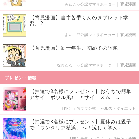
みゅこ♡公認ママサポーター
|
育児漫画
【育児漫画】書字苦手くんのタブレット学
習。2
よいこ♡公認ママサポーター
|
育児漫画
【育児漫画】新一年生、初めての宿題
なおたろー♡公認ママサポーター
|
育児漫画
プレゼント情報
【抽選で3名様にプレゼント】おうちで簡単
アサイーボウル風♪「アサイースムー...
【PR】元気ママ公式
|
ヘルス・ダイエット
【抽選で3名様にプレゼント】夏休みは親子
で「ワンダリア横浜」へ！涼しく学ん...
【PR】元気ママ公式
|
おでかけ・旅行