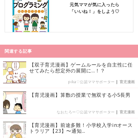
元気ママが気に入ったら
「いいね！」をしよう♡
関連する記事
【双子育児漫画】ゲームルールを自主性に任
せてみたら想定外の展開に…！？
pika♡公認ママサポーター
|
育児漫画
【育児漫画】算数の授業で無双する小5長男
なおたろー♡公認ママサポーター
|
育児漫画
【育児漫画】前途多難！小学校入学inオース
トラリア【23】〜通知...