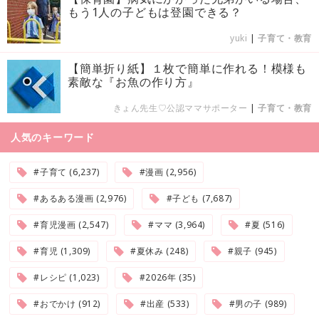
もう1人の子どもは登園できる？
yuki
|
子育て・教育
【簡単折り紙】１枚で簡単に作れる！模様も
素敵な『お魚の作り方』
きょん先生♡公認ママサポーター
|
子育て・教育
人気のキーワード
#子育て (6,237)
#漫画 (2,956)
#あるある漫画 (2,976)
#子ども (7,687)
#育児漫画 (2,547)
#ママ (3,964)
#夏 (516)
#育児 (1,309)
#夏休み (248)
#親子 (945)
#レシピ (1,023)
#2026年 (35)
#おでかけ (912)
#出産 (533)
#男の子 (989)