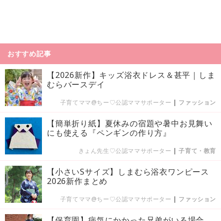
おすすめ記事
【2026新作】キッズ浴衣ドレス＆甚平｜しま
むらバースデイ
子育てママ@ちー♡公認ママサポーター
|
ファッション
【簡単折り紙】夏休みの宿題や暑中お見舞い
にも使える『ペンギンの作り方』
きょん先生♡公認ママサポーター
|
子育て・教育
【小さいSサイズ】しまむら浴衣ワンピース
2026新作まとめ
子育てママ@ちー♡公認ママサポーター
|
ファッション
【保育園】病気にかかった兄弟がいる場合、