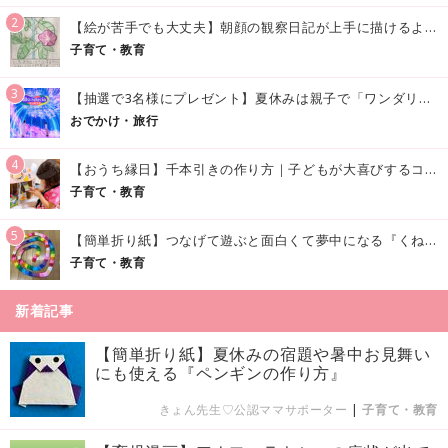
2
【絵が苦手でも大丈夫】朝顔の観察日記が上手に描けるようになる方法｜イラスト付き
子育て・教育
3
【抽選で3名様にプレゼント】夏休みは親子で「ワンダリア横浜」へ！涼しく学んで遊べる話題の没入型施設をご紹介
おでかけ・旅行
4
【おうち縁日】千本引きの作り方｜子どもが大喜びするコツやアイデア♪
子育て・教育
5
【簡単折り紙】つなげて遊ぶと面白くて夢中になる『くねくねへびさんの作り方』
子育て・教育
新着記事
【簡単折り紙】夏休みの宿題や暑中お見舞い
にも使える『ペンギンの作り方』
きょん先生♡公認ママサポーター
|
子育て・教育