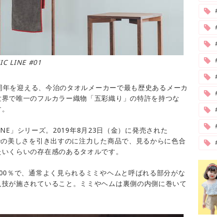
C LINE #01
#
00周年を迎える、今治のタオルメーカーで最も歴史あるメーカ
世界で唯一のフルカラー織物「五彩織り」の特許を持つな
す。
INE」シリーズ。2019年8月23日（金）に発売された
での美しさを引き出すのに注力した商品で、見るからに色合
たいくらいの存在感のあるタオルです。
00％で、通常よく見られるミミやヘムと呼ばれる部分がな
人技が施されていること。ミミやヘムは裏側の内側に巻いて