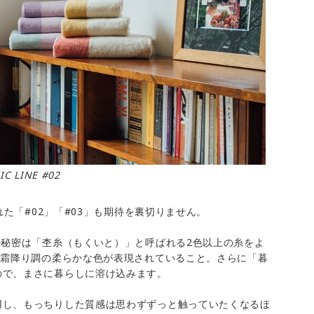
C LINE #02
れた「#02」「#03」も期待を裏切りません。
の秘密は「杢糸（もくいと）」と呼ばれる2色以上の糸をよ
、霜降り調の柔らかな色が表現されていること。さらに「暮
ので、まさに暮らしに溶け込みます。
用し、もっちりした質感は思わずずっと触っていたくなるほ