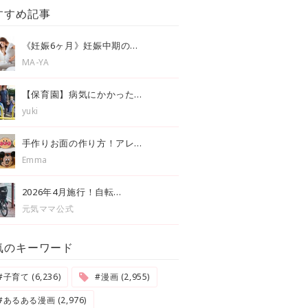
すすめ記事
《妊娠6ヶ月》妊娠中期の...
MA-YA
【保育園】病気にかかった...
yuki
手作りお面の作り方！アレ...
Emma
2026年4月施行！自転...
元気ママ公式
気のキーワード
#子育て (6,236)
#漫画 (2,955)
#あるある漫画 (2,976)