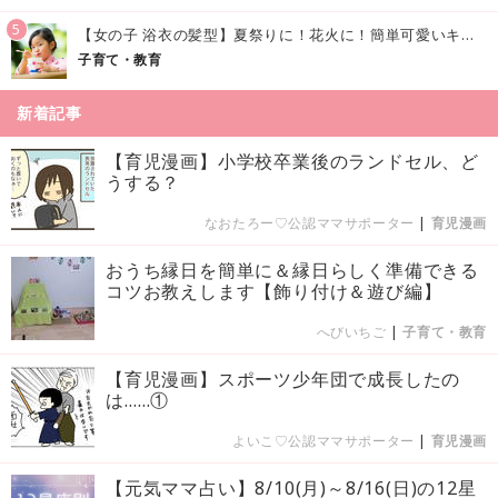
5
【女の子 浴衣の髪型】夏祭りに！花火に！簡単可愛いキッズの浴衣ヘアアレンジまとめ
子育て・教育
新着記事
【育児漫画】小学校卒業後のランドセル、ど
うする？
なおたろー♡公認ママサポーター
|
育児漫画
おうち縁日を簡単に＆縁日らしく準備できる
コツお教えします【飾り付け＆遊び編】
へびいちご
|
子育て・教育
【育児漫画】スポーツ少年団で成長したの
は……①
よいこ♡公認ママサポーター
|
育児漫画
【元気ママ占い】8/10(月)～8/16(日)の12星