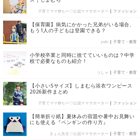
子育てママ@ちー♡公認ママサポーター
|
ファッション
【保育園】病気にかかった兄弟がいる場合、
もう1人の子どもは登園できる？
yuki
|
子育て・教育
小学校卒業と同時に捨てていいものは？中学
校で必要なものも紹介！
うしゃ
|
子育て・教育
【小さいSサイズ】しまむら浴衣ワンピース
2026新作まとめ
子育てママ@ちー♡公認ママサポーター
|
ファッション
【簡単折り紙】夏休みの宿題や暑中お見舞い
にも使える『ペンギンの作り方』
きょん先生♡公認ママサポーター
|
子育て・教育