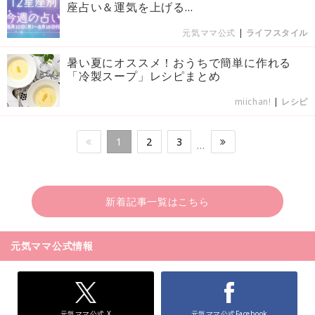
座占い＆運気を上げる...
元気ママ公式
|
ライフスタイル
暑い夏にオススメ！おうちで簡単に作れる
「冷製スープ」レシピまとめ
miichan!
|
レシピ
1
2
3
…
新着記事一覧はこちら
元気ママ公式情報
元気ママ公式 X
元気ママ公式Facebook