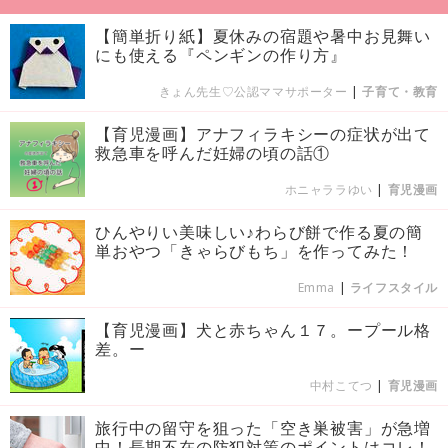
【簡単折り紙】夏休みの宿題や暑中お見舞い
にも使える『ペンギンの作り方』
きょん先生♡公認ママサポーター
|
子育て・教育
【育児漫画】アナフィラキシーの症状が出て
救急車を呼んだ妊婦の頃の話①
ホニャララゆい
|
育児漫画
ひんやりい美味しい♪わらび餅で作る夏の簡
単おやつ「きゃらびもち」を作ってみた！
Emma
|
ライフスタイル
【育児漫画】犬と赤ちゃん１７。ープール格
差。ー
中村こてつ
|
育児漫画
旅行中の留守を狙った「空き巣被害」が急増
中！長期不在の防犯対策のポイントはコレ！