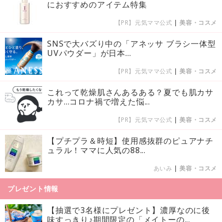
におすすめのアイテム特集
【PR】元気ママ公式
|
美容・コスメ
SNSで大バズり中の「アネッサ ブラシ一体型
UVパウダー」が日本...
【PR】元気ママ公式
|
美容・コスメ
これって乾燥肌さんあるある？夏でも肌カサ
カサ…コロナ禍で増えた悩...
【PR】元気ママ公式
|
美容・コスメ
【プチプラ＆時短】使用感抜群のピュアナチ
ュラル！ママに人気の88...
あいみ
|
美容・コスメ
プレゼント情報
【抽選で3名様にプレゼント】濃厚なのに後
味すっきり♪期間限定の「メイトーの...