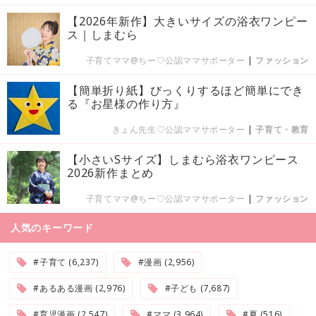
【2026年新作】大きいサイズの浴衣ワンピー
ス｜しまむら
子育てママ@ちー♡公認ママサポーター
|
ファッション
【簡単折り紙】びっくりするほど簡単にでき
る『お星様の作り方』
きょん先生♡公認ママサポーター
|
子育て・教育
【小さいSサイズ】しまむら浴衣ワンピース
2026新作まとめ
子育てママ@ちー♡公認ママサポーター
|
ファッション
人気のキーワード
#子育て (6,237)
#漫画 (2,956)
#あるある漫画 (2,976)
#子ども (7,687)
#育児漫画 (2,547)
#ママ (3,964)
#夏 (516)