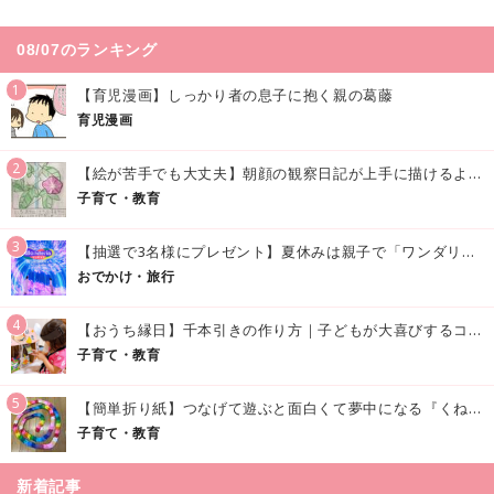
08/07のランキング
1
【育児漫画】しっかり者の息子に抱く親の葛藤
育児漫画
2
【絵が苦手でも大丈夫】朝顔の観察日記が上手に描けるようになる方法｜イラスト付き
子育て・教育
3
【抽選で3名様にプレゼント】夏休みは親子で「ワンダリア横浜」へ！涼しく学んで遊べる話題の没入型施設をご紹介
おでかけ・旅行
4
【おうち縁日】千本引きの作り方｜子どもが大喜びするコツやアイデア♪
子育て・教育
5
【簡単折り紙】つなげて遊ぶと面白くて夢中になる『くねくねへびさんの作り方』
子育て・教育
新着記事