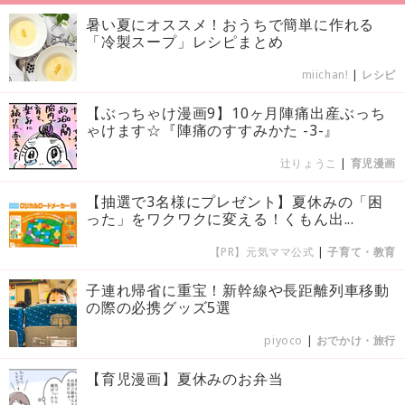
暑い夏にオススメ！おうちで簡単に作れる
「冷製スープ」レシピまとめ
miichan!
|
レシピ
【ぶっちゃけ漫画9】10ヶ月陣痛出産ぶっち
ゃけます☆『陣痛のすすみかた -3-』
辻りょうこ
|
育児漫画
【抽選で3名様にプレゼント】夏休みの「困
った」をワクワクに変える！くもん出...
【PR】元気ママ公式
|
子育て・教育
子連れ帰省に重宝！新幹線や長距離列車移動
の際の必携グッズ5選
piyoco
|
おでかけ・旅行
【育児漫画】夏休みのお弁当