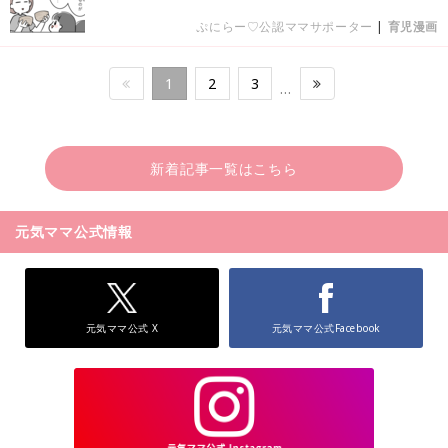
ぷにらー♡公認ママサポーター
|
育児漫画
1
2
3
…
新着記事一覧はこちら
元気ママ公式情報
元気ママ公式 X
元気ママ公式Facebook