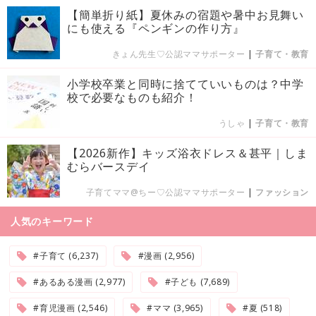
【簡単折り紙】夏休みの宿題や暑中お見舞い
にも使える『ペンギンの作り方』
きょん先生♡公認ママサポーター
|
子育て・教育
小学校卒業と同時に捨てていいものは？中学
校で必要なものも紹介！
うしゃ
|
子育て・教育
【2026新作】キッズ浴衣ドレス＆甚平｜しま
むらバースデイ
子育てママ@ちー♡公認ママサポーター
|
ファッション
人気のキーワード
#子育て (6,237)
#漫画 (2,956)
#あるある漫画 (2,977)
#子ども (7,689)
#育児漫画 (2,546)
#ママ (3,965)
#夏 (518)