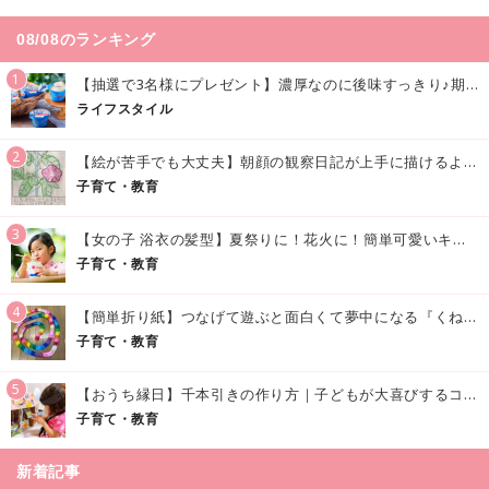
08/08のランキング
1
【抽選で3名様にプレゼント】濃厚なのに後味すっきり♪期間限定の「メイトーのなめらかプリン カルピス®入りソース」で夏を味わおう！
ライフスタイル
2
【絵が苦手でも大丈夫】朝顔の観察日記が上手に描けるようになる方法｜イラスト付き
子育て・教育
3
【女の子 浴衣の髪型】夏祭りに！花火に！簡単可愛いキッズの浴衣ヘアアレンジまとめ
子育て・教育
4
【簡単折り紙】つなげて遊ぶと面白くて夢中になる『くねくねへびさんの作り方』
子育て・教育
5
【おうち縁日】千本引きの作り方｜子どもが大喜びするコツやアイデア♪
子育て・教育
新着記事