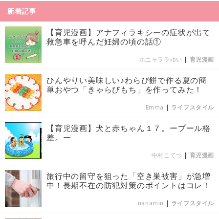
新着記事
【育児漫画】アナフィラキシーの症状が出て
救急車を呼んだ妊婦の頃の話①
ホニャララゆい
|
育児漫画
ひんやりい美味しい♪わらび餅で作る夏の簡
単おやつ「きゃらびもち」を作ってみた！
Emma
|
ライフスタイル
【育児漫画】犬と赤ちゃん１７。ープール格
差。ー
中村こてつ
|
育児漫画
旅行中の留守を狙った「空き巣被害」が急増
中！長期不在の防犯対策のポイントはコレ！
nanamin
|
ライフスタイル