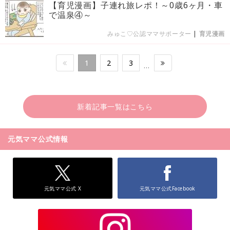
【育児漫画】子連れ旅レポ！～0歳6ヶ月・車
で温泉④～
みゅこ♡公認ママサポーター
|
育児漫画
1
2
3
…
新着記事一覧はこちら
元気ママ公式情報
元気ママ公式 X
元気ママ公式Facebook