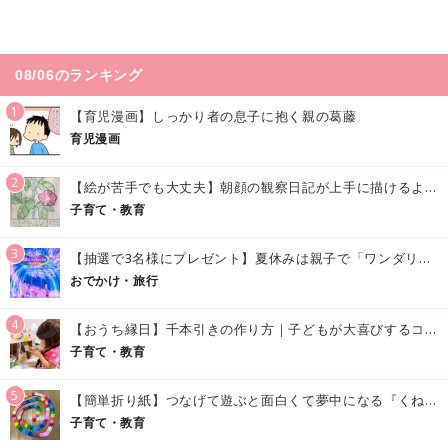
08/06のランキング
1
【育児漫画】しっかり者の息子に抱く親の葛藤
育児漫画
2
【絵が苦手でも大丈夫】朝顔の観察日記が上手に描けるようになる方法｜イラスト付き
子育て・教育
3
【抽選で3名様にプレゼント】夏休みは親子で「ワンダリア横浜」へ！涼しく学んで遊べる話題の没入型施設をご紹介
おでかけ・旅行
4
【おうち縁日】千本引きの作り方｜子どもが大喜びするコツやアイデア♪
子育て・教育
5
【簡単折り紙】つなげて遊ぶと面白くて夢中になる『くねくねへびさんの作り方』
子育て・教育