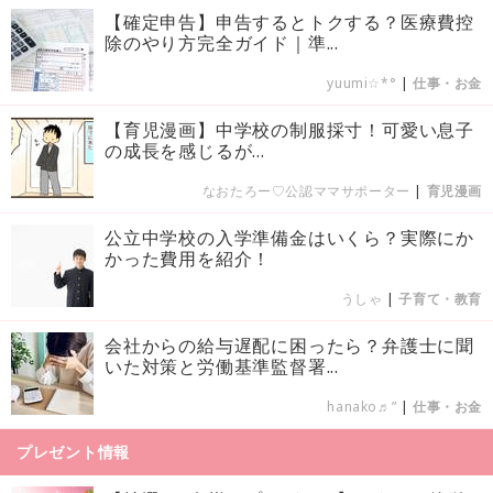
【確定申告】申告するとトクする？医療費控
除のやり方完全ガイド｜準...
yuumi☆*°
|
仕事・お金
【育児漫画】中学校の制服採寸！可愛い息子
の成長を感じるが…
なおたろー♡公認ママサポーター
|
育児漫画
公立中学校の入学準備金はいくら？実際にか
かった費用を紹介！
うしゃ
|
子育て・教育
会社からの給与遅配に困ったら？弁護士に聞
いた対策と労働基準監督署...
hanako♬”
|
仕事・お金
プレゼント情報