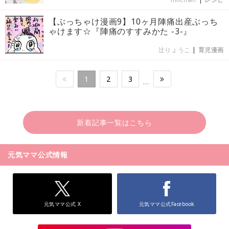
【ぶっちゃけ漫画9】10ヶ月陣痛出産ぶっち
ゃけます☆『陣痛のすすみかた -3-』
辻りょうこ
|
育児漫画
1
2
3
…
新着記事一覧はこちら
元気ママ公式情報
元気ママ公式 X
元気ママ公式Facebook