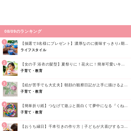
08/09のランキング
1
【抽選で3名様にプレゼント】濃厚なのに後味すっきり♪期間限定の「メイトーのなめらかプリン カルピス®入りソース」で夏を味わおう！
ライフスタイル
2
【女の子 浴衣の髪型】夏祭りに！花火に！簡単可愛いキッズの浴衣ヘアアレンジまとめ
子育て・教育
3
【絵が苦手でも大丈夫】朝顔の観察日記が上手に描けるようになる方法｜イラスト付き
子育て・教育
4
【簡単折り紙】つなげて遊ぶと面白くて夢中になる『くねくねへびさんの作り方』
子育て・教育
5
【おうち縁日】千本引きの作り方｜子どもが大喜びするコツやアイデア♪