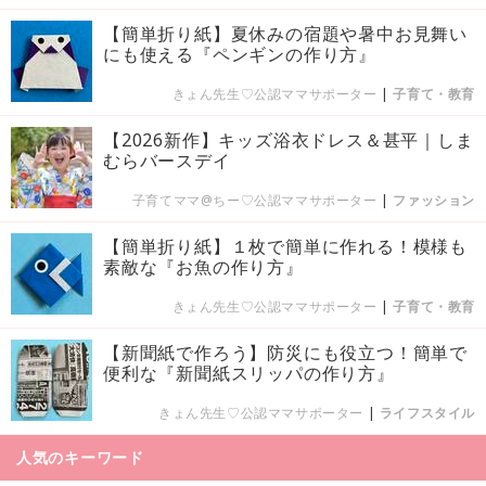
【簡単折り紙】夏休みの宿題や暑中お見舞い
にも使える『ペンギンの作り方』
きょん先生♡公認ママサポーター
|
子育て・教育
【2026新作】キッズ浴衣ドレス＆甚平｜しま
むらバースデイ
子育てママ@ちー♡公認ママサポーター
|
ファッション
【簡単折り紙】１枚で簡単に作れる！模様も
素敵な『お魚の作り方』
きょん先生♡公認ママサポーター
|
子育て・教育
【新聞紙で作ろう】防災にも役立つ！簡単で
便利な『新聞紙スリッパの作り方』
きょん先生♡公認ママサポーター
|
ライフスタイル
人気のキーワード