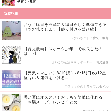
子育て・教育
新着記事
おうち縁日を簡単に＆縁日らしく準備できる
コツお教えします【飾り付け＆遊び編】
へびいちご
|
子育て・教育
【育児漫画】スポーツ少年団で成長したの
は……①
よいこ♡公認ママサポーター
|
育児漫画
【元気ママ占い】8/10(月)～8/16(日)の12星
座占い＆運気を上げる...
元気ママ公式
|
ライフスタイル
暑い夏にオススメ！おうちで簡単に作れる
「冷製スープ」レシピまとめ
miichan!
|
レシピ