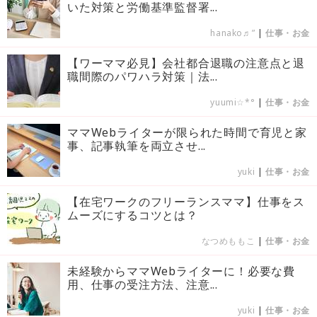
いた対策と労働基準監督署...
hanako♬”
|
仕事・お金
【ワーママ必見】会社都合退職の注意点と退
職間際のパワハラ対策｜法...
yuumi☆*°
|
仕事・お金
ママWebライターが限られた時間で育児と家
事、記事執筆を両立させ...
yuki
|
仕事・お金
【在宅ワークのフリーランスママ】仕事をス
ムーズにするコツとは？
なつめももこ
|
仕事・お金
未経験からママWebライターに！必要な費
用、仕事の受注方法、注意...
yuki
|
仕事・お金