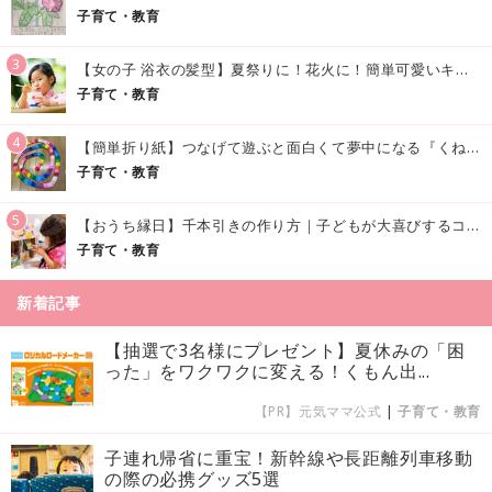
子育て・教育
3
【女の子 浴衣の髪型】夏祭りに！花火に！簡単可愛いキッズの浴衣ヘアアレンジまとめ
子育て・教育
4
【簡単折り紙】つなげて遊ぶと面白くて夢中になる『くねくねへびさんの作り方』
子育て・教育
5
【おうち縁日】千本引きの作り方｜子どもが大喜びするコツやアイデア♪
子育て・教育
新着記事
【抽選で3名様にプレゼント】夏休みの「困
った」をワクワクに変える！くもん出...
【PR】元気ママ公式
|
子育て・教育
子連れ帰省に重宝！新幹線や長距離列車移動
の際の必携グッズ5選