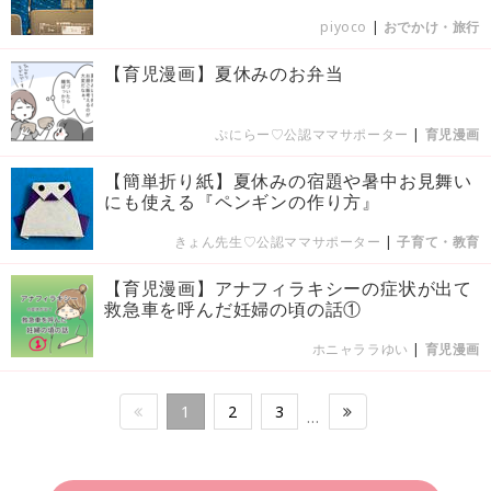
piyoco
|
おでかけ・旅行
【育児漫画】夏休みのお弁当
ぷにらー♡公認ママサポーター
|
育児漫画
【簡単折り紙】夏休みの宿題や暑中お見舞い
にも使える『ペンギンの作り方』
きょん先生♡公認ママサポーター
|
子育て・教育
【育児漫画】アナフィラキシーの症状が出て
救急車を呼んだ妊婦の頃の話①
ホニャララゆい
|
育児漫画
1
2
3
…