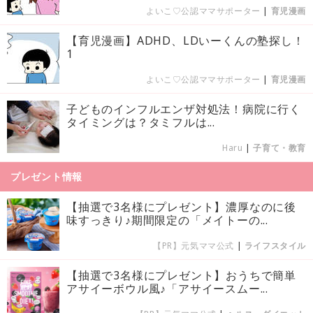
よいこ♡公認ママサポーター
|
育児漫画
【育児漫画】ADHD、LDいーくんの塾探し！
1
よいこ♡公認ママサポーター
|
育児漫画
子どものインフルエンザ対処法！病院に行く
タイミングは？タミフルは...
Haru
|
子育て・教育
プレゼント情報
【抽選で3名様にプレゼント】濃厚なのに後
味すっきり♪期間限定の「メイトーの...
【PR】元気ママ公式
|
ライフスタイル
【抽選で3名様にプレゼント】おうちで簡単
アサイーボウル風♪「アサイースムー...