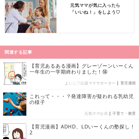
元気ママが気に入ったら
「いいね！」をしよう♡
関連する記事
【育児あるある漫画】グレーゾーンいーくん
一年生の一学期終わりました！⑭
よいこ♡公認ママサポーター
|
育児漫画
これって・・・？発達障害が疑われる乳幼児
の様子
元気ママ公式
|
子育て・教育
【育児漫画】ADHD、LDいーくんの塾探し！
2