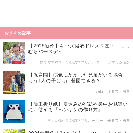
おすすめ記事
【2026新作】キッズ浴衣ドレス＆甚平｜しま
むらバースデイ
子育てママ@ちー♡公認ママサポーター
|
ファッション
【保育園】病気にかかった兄弟がいる場合、
もう1人の子どもは登園できる？
yuki
|
子育て・教育
【簡単折り紙】夏休みの宿題や暑中お見舞い
にも使える『ペンギンの作り方』
きょん先生♡公認ママサポーター
|
子育て・教育
2026年新作｜2way浴衣ワンピースまとめ-し