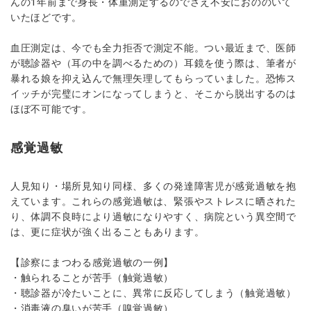
んの1年前まで身長・体重測定するのでさえ不安におののいて
いたほどです。
血圧測定は、今でも全力拒否で測定不能。つい最近まで、医師
が聴診器や（耳の中を調べるための）耳鏡を使う際は、筆者が
暴れる娘を抑え込んで無理矢理してもらっていました。恐怖ス
イッチが完璧にオンになってしまうと、そこから脱出するのは
ほぼ不可能です。
感覚過敏
人見知り・場所見知り同様、多くの発達障害児が感覚過敏を抱
えています。これらの感覚過敏は、緊張やストレスに晒された
り、体調不良時により過敏になりやすく、病院という異空間で
は、更に症状が強く出ることもあります。
【診察にまつわる感覚過敏の一例】
・触られることが苦手（触覚過敏）
・聴診器が冷たいことに、異常に反応してしまう（触覚過敏）
・消毒液の臭いが苦手（嗅覚過敏）