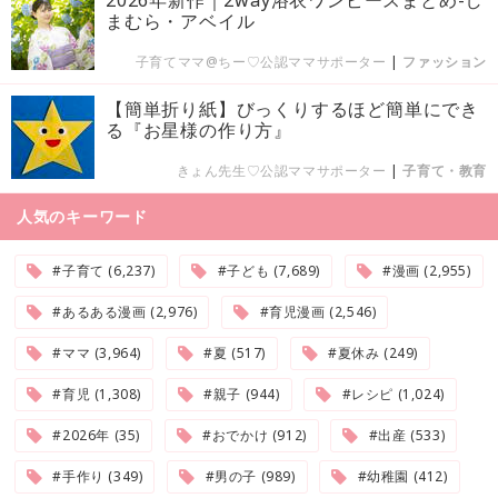
まむら・アベイル
子育てママ@ちー♡公認ママサポーター
|
ファッション
【簡単折り紙】びっくりするほど簡単にでき
る『お星様の作り方』
きょん先生♡公認ママサポーター
|
子育て・教育
人気のキーワード
#子育て (6,237)
#子ども (7,689)
#漫画 (2,955)
#あるある漫画 (2,976)
#育児漫画 (2,546)
#ママ (3,964)
#夏 (517)
#夏休み (249)
#育児 (1,308)
#親子 (944)
#レシピ (1,024)
#2026年 (35)
#おでかけ (912)
#出産 (533)
#手作り (349)
#男の子 (989)
#幼稚園 (412)