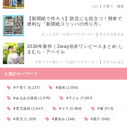
yuki
|
子育て・教育
【新聞紙で作ろう】防災にも役立つ！簡単で
便利な『新聞紙スリッパの作り方』
きょん先生♡公認ママサポーター
|
ライフスタイル
2026年新作｜2way浴衣ワンピースまとめ-し
まむら・アベイル
子育てママ@ちー♡公認ママサポーター
|
ファッション
人気のキーワード
#子育て (6,237)
#漫画 (2,956)
#あるある漫画 (2,976)
#子ども (7,687)
#育児漫画 (2,547)
#ママ (3,964)
#夏 (516)
#育児 (1,309)
#夏休み (248)
#親子 (945)