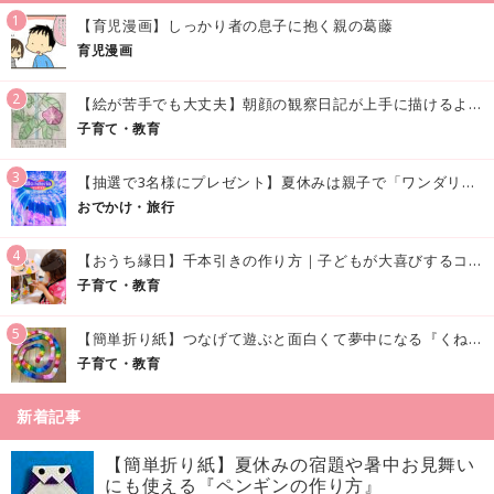
1
【育児漫画】しっかり者の息子に抱く親の葛藤
育児漫画
2
【絵が苦手でも大丈夫】朝顔の観察日記が上手に描けるようになる方法｜イラスト付き
子育て・教育
3
【抽選で3名様にプレゼント】夏休みは親子で「ワンダリア横浜」へ！涼しく学んで遊べる話題の没入型施設をご紹介
おでかけ・旅行
4
【おうち縁日】千本引きの作り方｜子どもが大喜びするコツやアイデア♪
子育て・教育
5
【簡単折り紙】つなげて遊ぶと面白くて夢中になる『くねくねへびさんの作り方』
子育て・教育
新着記事
【簡単折り紙】夏休みの宿題や暑中お見舞い
にも使える『ペンギンの作り方』