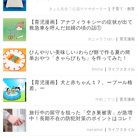
きょん先生♡公認ママサポーター
|
子育て・教育
【育児漫画】アナフィラキシーの症状が出て
救急車を呼んだ妊婦の頃の話①
ホニャララゆい
|
育児漫画
ひんやりい美味しい♪わらび餅で作る夏の簡
単おやつ「きゃらびもち」を作ってみた！
Emma
|
ライフスタイル
【育児漫画】犬と赤ちゃん１７。ープール格
差。ー
中村こてつ
|
育児漫画
旅行中の留守を狙った「空き巣被害」が急増
中！長期不在の防犯対策のポイントはコレ！
nanamin
|
ライフスタイル