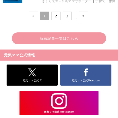
きょん先生♡公認ママサポーター
|
子育て・教育
1
2
3
…
新着記事一覧はこちら
元気ママ公式情報
元気ママ公式 X
元気ママ公式Facebook