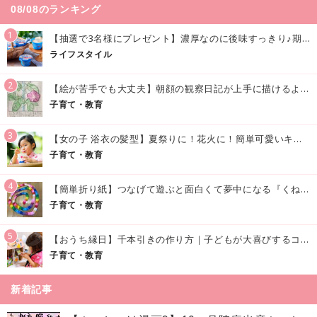
08/08のランキング
1
【抽選で3名様にプレゼント】濃厚なのに後味すっきり♪期間限定の「メイトーのなめらかプリン カルピス®入りソース」で夏を味わおう！
ライフスタイル
2
【絵が苦手でも大丈夫】朝顔の観察日記が上手に描けるようになる方法｜イラスト付き
子育て・教育
3
【女の子 浴衣の髪型】夏祭りに！花火に！簡単可愛いキッズの浴衣ヘアアレンジまとめ
子育て・教育
4
【簡単折り紙】つなげて遊ぶと面白くて夢中になる『くねくねへびさんの作り方』
子育て・教育
5
【おうち縁日】千本引きの作り方｜子どもが大喜びするコツやアイデア♪
子育て・教育
新着記事