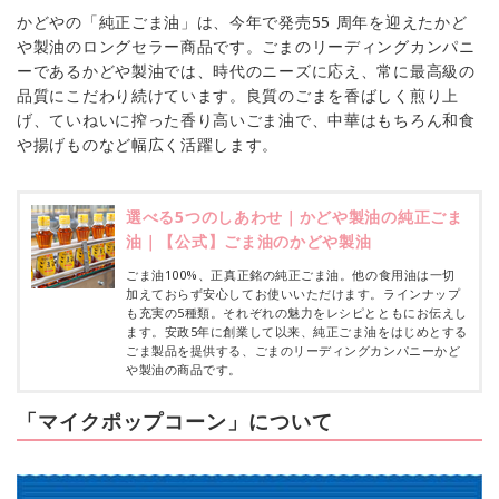
かどやの「純正ごま油」は、今年で発売55 周年を迎えたかど
や製油のロングセラー商品です。ごまのリーディングカンパニ
ーであるかどや製油では、時代のニーズに応え、常に最高級の
品質にこだわり続けています。良質のごまを香ばしく煎り上
げ、ていねいに搾った香り高いごま油で、中華はもちろん和食
や揚げものなど幅広く活躍します。
選べる5つのしあわせ｜かどや製油の純正ごま
油｜【公式】ごま油のかどや製油
ごま油100%、正真正銘の純正ごま油。他の食用油は一切
加えておらず安心してお使いいただけます。ラインナップ
も充実の5種類。それぞれの魅力をレシピとともにお伝えし
ます。安政5年に創業して以来、純正ごま油をはじめとする
ごま製品を提供する、ごまのリーディングカンパニーかど
や製油の商品です。
「マイクポップコーン」について