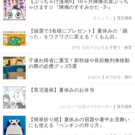
【ぶっちゃけ漫画9】10ヶ月陣痛出産ぶっち
ゃけます☆『陣痛のすすみかた -3-』
辻りょうこ
|
育児漫画
【抽選で3名様にプレゼント】夏休みの「困
った」をワクワクに変える！くもん出...
【PR】元気ママ公式
|
子育て・教育
子連れ帰省に重宝！新幹線や長距離列車移動
の際の必携グッズ5選
piyoco
|
おでかけ・旅行
【育児漫画】夏休みのお弁当
ぷにらー♡公認ママサポーター
|
育児漫画
【簡単折り紙】夏休みの宿題や暑中お見舞い
にも使える『ペンギンの作り方』