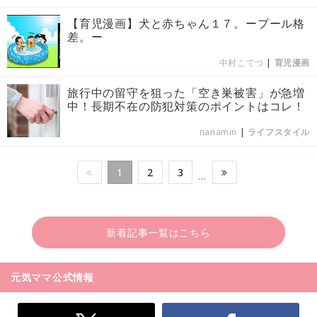
【育児漫画】犬と赤ちゃん１７。ープール格
差。ー
中村こてつ
|
育児漫画
旅行中の留守を狙った「空き巣被害」が急増
中！長期不在の防犯対策のポイントはコレ！
nanamin
|
ライフスタイル
1
2
3
…
新着記事一覧はこちら
元気ママ公式情報