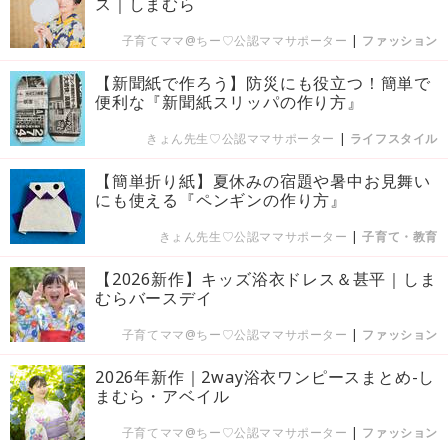
ス｜しまむら
子育てママ@ちー♡公認ママサポーター
|
ファッション
【新聞紙で作ろう】防災にも役立つ！簡単で
便利な『新聞紙スリッパの作り方』
きょん先生♡公認ママサポーター
|
ライフスタイル
【簡単折り紙】夏休みの宿題や暑中お見舞い
にも使える『ペンギンの作り方』
きょん先生♡公認ママサポーター
|
子育て・教育
【2026新作】キッズ浴衣ドレス＆甚平｜しま
むらバースデイ
子育てママ@ちー♡公認ママサポーター
|
ファッション
2026年新作｜2way浴衣ワンピースまとめ-し
まむら・アベイル
子育てママ@ちー♡公認ママサポーター
|
ファッション