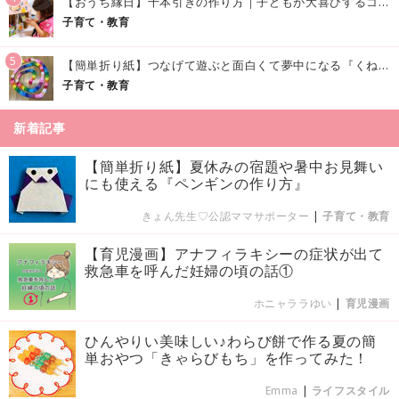
【おうち縁日】千本引きの作り方｜子どもが大喜びするコツやアイデア♪
子育て・教育
5
【簡単折り紙】つなげて遊ぶと面白くて夢中になる『くねくねへびさんの作り方』
子育て・教育
新着記事
【簡単折り紙】夏休みの宿題や暑中お見舞い
にも使える『ペンギンの作り方』
きょん先生♡公認ママサポーター
|
子育て・教育
【育児漫画】アナフィラキシーの症状が出て
救急車を呼んだ妊婦の頃の話①
ホニャララゆい
|
育児漫画
ひんやりい美味しい♪わらび餅で作る夏の簡
単おやつ「きゃらびもち」を作ってみた！
Emma
|
ライフスタイル