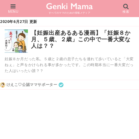
MENU
検索
すべてのママのための情報メディア
2020年6月27日 更新
【妊娠出産あるある漫画】「妊娠８か
月、５歳、２歳」この中で一番大変な
人は？？
妊娠８か月だった私。５歳と２歳の息子たちを連れて歩いていると「大変
ねぇ」と声をかけられる事が多かったです。この時期本当に一番大変だっ
た人はいったい誰？？
けえこ♡公認ママサポーター