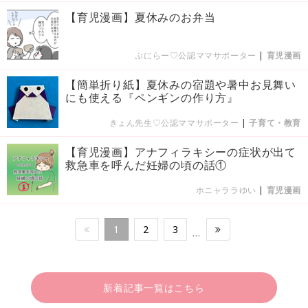
【育児漫画】夏休みのお弁当
ぷにらー♡公認ママサポーター
|
育児漫画
【簡単折り紙】夏休みの宿題や暑中お見舞い
にも使える『ペンギンの作り方』
きょん先生♡公認ママサポーター
|
子育て・教育
【育児漫画】アナフィラキシーの症状が出て
救急車を呼んだ妊婦の頃の話①
ホニャララゆい
|
育児漫画
1
2
3
…
新着記事一覧はこちら