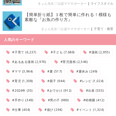
きょん先生♡公認ママサポーター
|
ライフスタイル
【簡単折り紙】１枚で簡単に作れる！模様も
素敵な『お魚の作り方』
きょん先生♡公認ママサポーター
|
子育て・教育
人気のキーワード
#子育て (6,237)
#子ども (7,689)
#漫画 (2,955)
#あるある漫画 (2,976)
#育児漫画 (2,546)
#ママ (3,964)
#夏 (517)
#夏休み (249)
#育児 (1,308)
#親子 (944)
#レシピ (1,024)
#2026年 (35)
#おでかけ (912)
#出産 (533)
#手作り (349)
#男の子 (989)
#幼稚園 (412)
#仕事 (404)
#遊び (294)
#イベント (1,324)