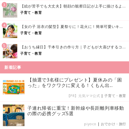
3
【絵が苦手でも大丈夫】朝顔の観察日記が上手に描けるようになる方法｜イラスト付き
子育て・教育
4
【女の子 浴衣の髪型】夏祭りに！花火に！簡単可愛いキッズの浴衣ヘアアレンジまとめ
子育て・教育
5
【おうち縁日】千本引きの作り方｜子どもが大喜びするコツやアイデア♪
子育て・教育
新着記事
【抽選で3名様にプレゼント】夏休みの「困
った」をワクワクに変える！くもん出...
【PR】元気ママ公式
|
子育て・教育
子連れ帰省に重宝！新幹線や長距離列車移動
の際の必携グッズ5選
piyoco
|
おでかけ・旅行