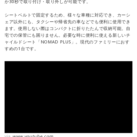
か30秒で取り付け・取り外しが可能です。
シートベルトで固定するため、様々な車種に対応でき、カーシ
ェア以外にも、タクシーや帰省先の車などでも便利に使用でき
ます。使用しない際はコンパクトに折りたたんで収納可能。自
宅での保管にも困りません。必要な時に便利に使える新しいチ
ャイルドシート「NOMAD PLUS」。現代のファミリーにおす
すめの1台です。
via
www.youtube.com