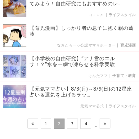
てみよう！自由研究にもおすすめのレ...
ココロ♬
|
ライフスタイル
【育児漫画】しっかり者の息子に抱く親の葛
藤
なおたろー♡公認ママサポーター
|
育児漫画
【小学校の自由研究】”アナ雪のエル
サ！？”水を一瞬で凍らせる科学実験
けんたママ
|
子育て・教育
【元気ママ占い】8/3(月)～8/9(日)の12星座
占い＆運気を上げるラッ...
元気ママ公式
|
ライフスタイル
1
2
3
4
…