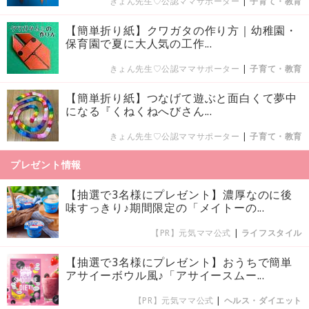
きょん先生♡公認ママサポーター
|
子育て・教育
【簡単折り紙】クワガタの作り方｜幼稚園・
保育園で夏に大人気の工作...
きょん先生♡公認ママサポーター
|
子育て・教育
【簡単折り紙】つなげて遊ぶと面白くて夢中
になる『くねくねへびさん...
きょん先生♡公認ママサポーター
|
子育て・教育
プレゼント情報
【抽選で3名様にプレゼント】濃厚なのに後
味すっきり♪期間限定の「メイトーの...
【PR】元気ママ公式
|
ライフスタイル
【抽選で3名様にプレゼント】おうちで簡単
アサイーボウル風♪「アサイースムー...
【PR】元気ママ公式
|
ヘルス・ダイエット