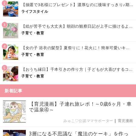
2
【抽選で3名様にプレゼント】濃厚なのに後味すっきり♪期間限定の「メイトーのなめらかプリン カルピス®入りソース」で夏を味わおう！
ライフスタイル
3
【絵が苦手でも大丈夫】朝顔の観察日記が上手に描けるようになる方法｜イラスト付き
子育て・教育
4
【女の子 浴衣の髪型】夏祭りに！花火に！簡単可愛いキッズの浴衣ヘアアレンジまとめ
子育て・教育
5
【おうち縁日】千本引きの作り方｜子どもが大喜びするコツやアイデア♪
子育て・教育
新着記事
【育児漫画】子連れ旅レポ！～0歳6ヶ月・車
で温泉④～
みゅこ♡公認ママサポーター
|
育児漫画
3層になる不思議な「魔法のケーキ」を作っ