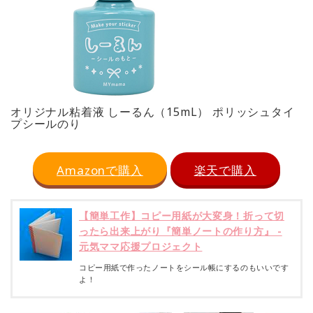
オリジナル粘着液 しーるん（15mL） ポリッシュタイ
プシールのり
Amazonで購入
楽天で購入
【簡単工作】コピー用紙が大変身！折って切
ったら出来上がり『簡単ノートの作り方』 -
元気ママ応援プロジェクト
コピー用紙で作ったノートをシール帳にするのもいいです
よ！