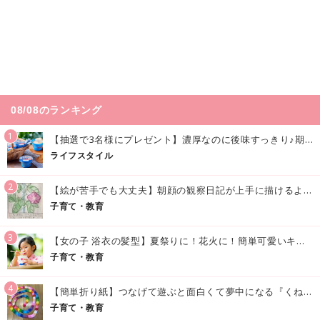
08/08のランキング
1
【抽選で3名様にプレゼント】濃厚なのに後味すっきり♪期間限定の「メイトーのなめらかプリン カルピス®入りソース」で夏を味わおう！
ライフスタイル
2
【絵が苦手でも大丈夫】朝顔の観察日記が上手に描けるようになる方法｜イラスト付き
子育て・教育
3
【女の子 浴衣の髪型】夏祭りに！花火に！簡単可愛いキッズの浴衣ヘアアレンジまとめ
子育て・教育
4
【簡単折り紙】つなげて遊ぶと面白くて夢中になる『くねくねへびさんの作り方』
子育て・教育