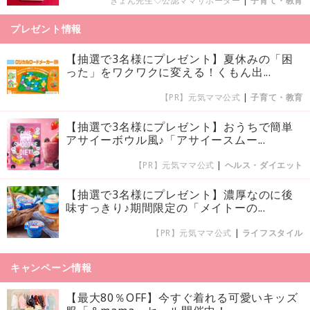
きょん先生♡公認ママサポーター
|
子育て・教育
プレゼント情報
【抽選で3名様にプレゼント】夏休みの「困
った」をワクワクに変える！くもん出...
【PR】元気ママ公式
|
子育て・教育
【抽選で3名様にプレゼント】おうちで簡単
アサイーボウル風♪「アサイースムー...
【PR】元気ママ公式
|
ヘルス・ダイエット
【抽選で3名様にプレゼント】濃厚なのに後
味すっきり♪期間限定の「メイトーの...
【PR】元気ママ公式
|
ライフスタイル
キャンペーン情報
【最大80％OFF】今すぐ着れる可愛いキッズ