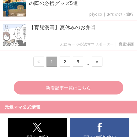
の際の必携グッズ5選
piyoco
|
おでかけ・旅行
【育児漫画】夏休みのお弁当
ぷにらー♡公認ママサポーター
|
育児漫画
1
2
3
…
新着記事一覧はこちら
元気ママ公式情報
元気ママ公式 X
元気ママ公式Facebook