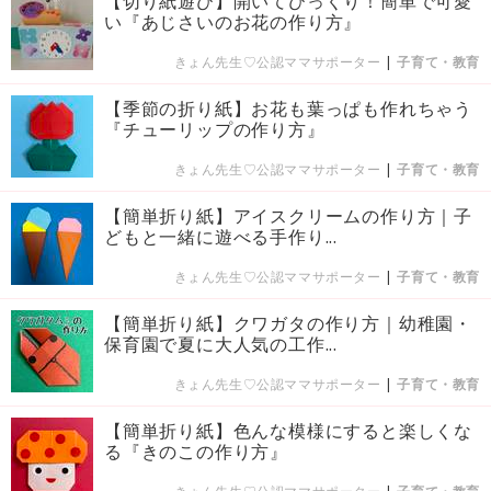
【切り紙遊び】開いてびっくり！簡単で可愛
い『あじさいのお花の作り方』
きょん先生♡公認ママサポーター
|
子育て・教育
【季節の折り紙】お花も葉っぱも作れちゃう
『チューリップの作り方』
きょん先生♡公認ママサポーター
|
子育て・教育
【簡単折り紙】アイスクリームの作り方｜子
どもと一緒に遊べる手作り...
きょん先生♡公認ママサポーター
|
子育て・教育
【簡単折り紙】クワガタの作り方｜幼稚園・
保育園で夏に大人気の工作...
きょん先生♡公認ママサポーター
|
子育て・教育
【簡単折り紙】色んな模様にすると楽しくな
る『きのこの作り方』