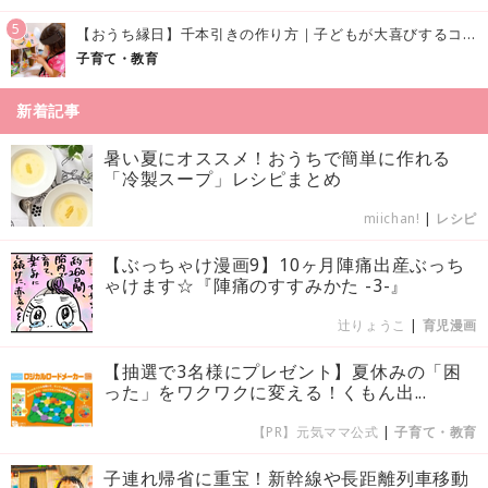
5
【おうち縁日】千本引きの作り方｜子どもが大喜びするコツやアイデア♪
子育て・教育
新着記事
暑い夏にオススメ！おうちで簡単に作れる
「冷製スープ」レシピまとめ
miichan!
|
レシピ
【ぶっちゃけ漫画9】10ヶ月陣痛出産ぶっち
ゃけます☆『陣痛のすすみかた -3-』
辻りょうこ
|
育児漫画
【抽選で3名様にプレゼント】夏休みの「困
った」をワクワクに変える！くもん出...
【PR】元気ママ公式
|
子育て・教育
子連れ帰省に重宝！新幹線や長距離列車移動