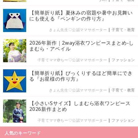
【簡単折り紙】夏休みの宿題や暑中お見舞い
にも使える『ペンギンの作り方』
きょん先生♡公認ママサポーター
|
子育て・教育
2026年新作｜2way浴衣ワンピースまとめ-し
まむら・アベイル
子育てママ@ちー♡公認ママサポーター
|
ファッション
【簡単折り紙】びっくりするほど簡単にでき
る『お星様の作り方』
きょん先生♡公認ママサポーター
|
子育て・教育
【小さいSサイズ】しまむら浴衣ワンピース
2026新作まとめ
子育てママ@ちー♡公認ママサポーター
|
ファッション
人気のキーワード