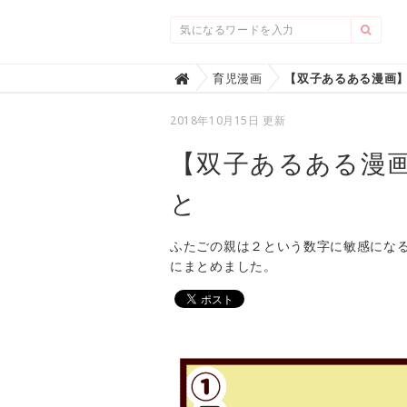
Home
育児漫画

2018年10月15日 更新
【双子あるある漫
と
ふたごの親は２という数字に敏感にな
にまとめました。