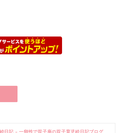
絵日記 – 一卵性で双子座の双子育児絵日記ブログ