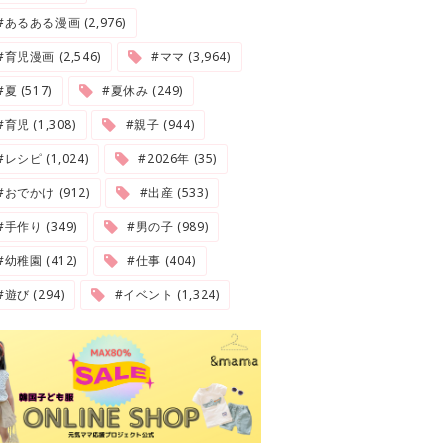
#あるある漫画 (2,976)
#育児漫画 (2,546)
#ママ (3,964)
夏 (517)
#夏休み (249)
#育児 (1,308)
#親子 (944)
#レシピ (1,024)
#2026年 (35)
#おでかけ (912)
#出産 (533)
#手作り (349)
#男の子 (989)
#幼稚園 (412)
#仕事 (404)
#遊び (294)
#イベント (1,324)