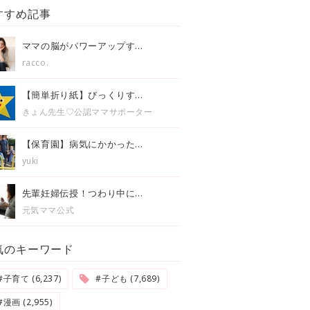
すすめ記事
ママの脳がパワーアップす...
racco.
【簡単折り紙】びっくりす...
きょん先生♡公認ママサポーター
【保育園】病気にかかった...
yuki
先輩妊婦伝授！つわり中に...
元気ママ公式
気のキーワード
#子育て (6,237)
#子ども (7,689)
#漫画 (2,955)