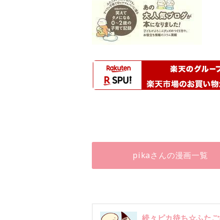
pikaさんの漫画一覧
続々ピカ待ち☆ふたご