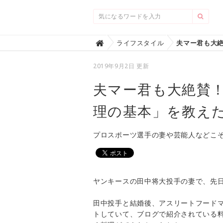
Home
ライフスタイル

2019年9月2日 更新
夫マー君も大絶賛
理の基本」を教え
プロスポーツ選手の妻や芸能人などこ
ヤンキースの田中将大投手の妻で、先
田中投手と結婚後、アスリートフード
トしていて、ブログで紹介されている