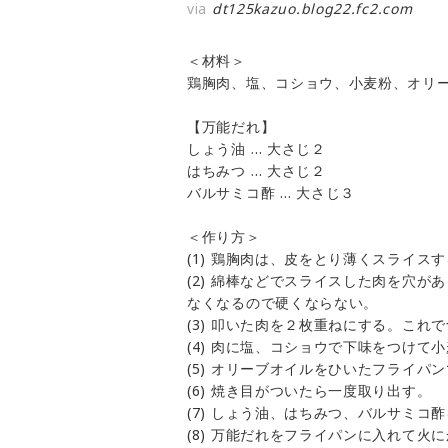
via
dt125kazuo.blog22.fc2.com
＜材料＞
鶏胸肉、塩、コショウ、小麦粉、オリ
【万能だれ】
しょう油 … 大さじ２
はちみつ … 大さじ２
バルサミコ酢 … 大さじ３
＜作り方＞
(1) 鶏胸肉は、皮をとり薄くスライス
(2) 綿棒などでスライスした肉を穴
なくなるので硬くならない。
(3) 叩いた肉を２枚重ねにする。これ
(4) 肉に塩、コショウで下味をつけて
(5) オリーブオイルをひいたフライパ
(6) 焼き目がついたら一度取り出す。
(7) しょう油、はちみつ、バルサミ
(8) 万能だれをフライパンに入れて