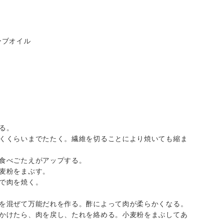
ーブオイル
する。
があくくらいまでたたく。繊維を切ることにより焼いても縮ま
で食べごたえがアップする。
小麦粉をまぶす。
ンで肉を焼く。
コ酢を混ぜて万能だれを作る。酢によって肉が柔らかくなる。
火にかけたら、肉を戻し、たれを絡める。小麦粉をまぶしてあ