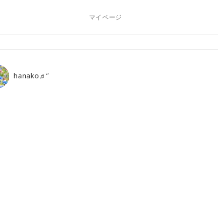
マイページ
hanako♬”