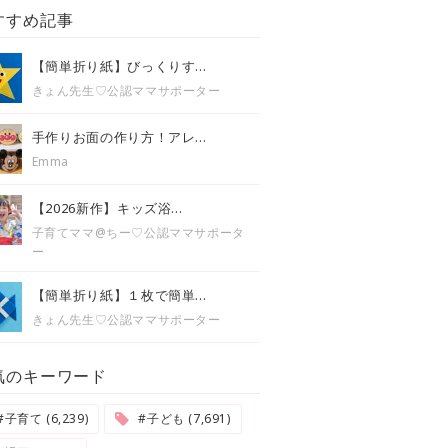
すすめ記事
【簡単折り紙】びっくりす...
きょん先生♡公認ママサポーター
手作りお面の作り方！アレ...
Emma
【2026新作】キッズ浴...
子育てママ@ちー♡公認ママサポータ
ー
【簡単折り紙】１枚で簡単...
きょん先生♡公認ママサポーター
気のキーワード
#子育て (6,239)
#子ども (7,691)