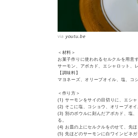
via
youtu.be
＜材料＞
お菓子作りに使われるセルクルを用意
サーモン、アボカド、エシャロット、
【調味料】
マヨネーズ、オリーブオイル、塩、コ
＜作り方＞
(1) サーモンをサイの目切りに、エ
(2) そこに塩、コショウ、オリーブオ
(3) 別のボウルに刻んだアボカド、
る。
(4) お皿の上にセルクルをのせて、
(5) 先ほどのサーモンに白ワインビネ