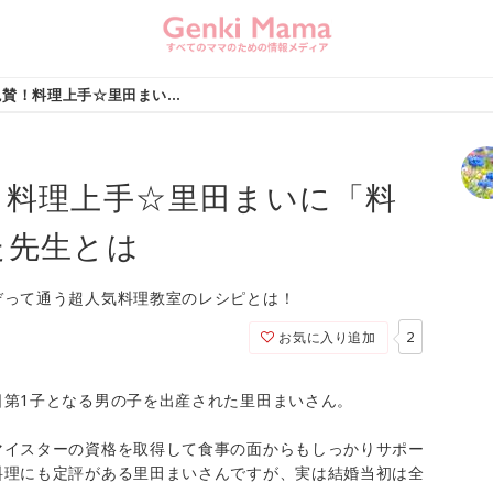
夫マー君も大絶賛！料理上手☆里田まいに「料理の基本」を教えた先生とは
！料理上手☆里田まいに「料
た先生とは
ぞって通う超人気料理教室のレシピとは！
2
お気に入り追加
日第1子となる男の子を出産された里田まいさん。
マイスターの資格を取得して食事の面からもしっかりサポー
料理にも定評がある里田まいさんですが、実は結婚当初は全