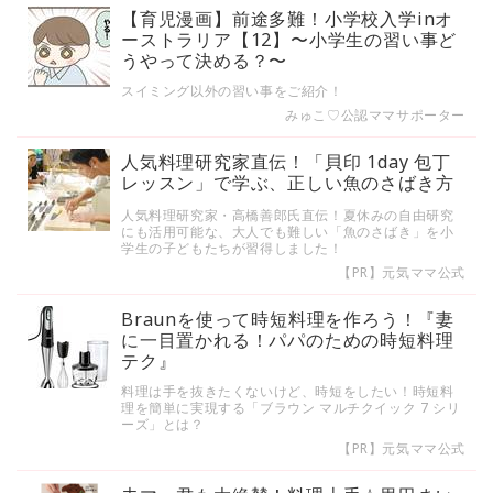
【育児漫画】前途多難！小学校入学inオ
ーストラリア【12】〜小学生の習い事ど
うやって決める？〜
スイミング以外の習い事をご紹介！
みゅこ♡公認ママサポーター
人気料理研究家直伝！「貝印 1day 包丁
レッスン」で学ぶ、正しい魚のさばき方
人気料理研究家・高橋善郎氏直伝！夏休みの自由研究
にも活用可能な、大人でも難しい「魚のさばき」を小
学生の子どもたちが習得しました！
【PR】元気ママ公式
Braunを使って時短料理を作ろう！『妻
に一目置かれる！パパのための時短料理
テク』
料理は手を抜きたくないけど、時短をしたい！時短料
理を簡単に実現する「ブラウン マルチクイック 7 シリ
ーズ」とは？
【PR】元気ママ公式