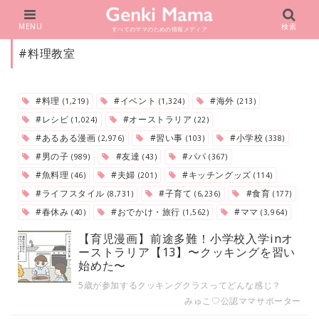
MENU
検索
すべてのママのための情報メディア
#料理教室
#料理
#イベント
#海外
(1,219)
(1,324)
(213)
#レシピ
#オーストラリア
(1,024)
(22)
#あるある漫画
#習い事
#小学校
(2,976)
(103)
(338)
#男の子
#友達
#パパ
(989)
(43)
(367)
#魚料理
#夫婦
#キッチングッズ
(46)
(201)
(114)
#ライフスタイル
#子育て
#食育
(8,731)
(6,236)
(177)
#春休み
#おでかけ・旅行
#ママ
(40)
(1,562)
(3,964)
【育児漫画】前途多難！小学校入学inオ
ーストラリア【13】〜クッキングを習い
始めた〜
5歳が参加するクッキングクラスってどんな感じ？
みゅこ♡公認ママサポーター