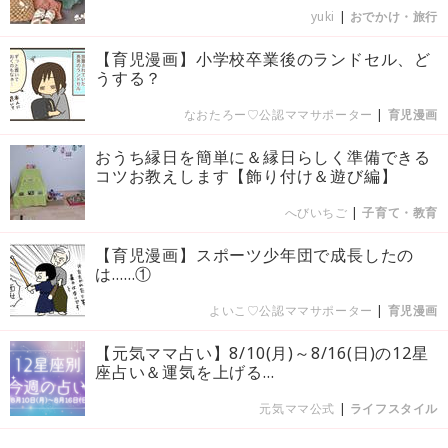
yuki
|
おでかけ・旅行
【育児漫画】小学校卒業後のランドセル、ど
うする？
なおたろー♡公認ママサポーター
|
育児漫画
おうち縁日を簡単に＆縁日らしく準備できる
コツお教えします【飾り付け＆遊び編】
へびいちご
|
子育て・教育
【育児漫画】スポーツ少年団で成長したの
は……①
よいこ♡公認ママサポーター
|
育児漫画
【元気ママ占い】8/10(月)～8/16(日)の12星
座占い＆運気を上げる...
元気ママ公式
|
ライフスタイル