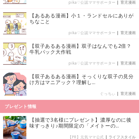
pika♡公認ママサポーター
|
育児漫画
【あるある漫画】小１・ランドセルにありが
ちなこと
pika♡公認ママサポーター
|
育児漫画
【双子あるある漫画】双子はなんでも2倍？
牛乳パック大作戦
pika♡公認ママサポーター
|
育児漫画
【双子あるある漫画】そっくりな双子の見分
け方はマニアック？理解し...
ぐっちぃ
|
育児漫画
プレゼント情報
【抽選で3名様にプレゼント】濃厚なのに後
味すっきり♪期間限定の「メイトーの...
【PR】元気ママ公式
|
ライフスタイル