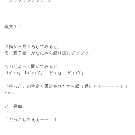
呪文？！
２階から見下ろしてみると、
海（双子娘）がなにやら繰り返しブツブツ。
もっとよーく聞いてみると、
「ﾀﾞｯｺ」「ﾀﾞｯｺ？」「ﾀﾞｯｺ」「ﾀﾞｯｺ？」
『抱っこ』の肯定と否定をひたすら繰り返しとるーーーー！！
ﾋｮｪ～
と、突如、
「だっこしてぇぇーー！！」