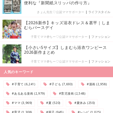
便利な『新聞紙スリッパの作り方』
きょん先生♡公認ママサポーター
|
ライフスタイル
【2026新作】キッズ浴衣ドレス＆甚平｜しま
むらバースデイ
子育てママ@ちー♡公認ママサポーター
|
ファッション
【小さいSサイズ】しまむら浴衣ワンピース
2026新作まとめ
子育てママ@ちー♡公認ママサポーター
|
ファッション
人気のキーワード
#子育て (6,241)
#子ども (7,693)
#漫画 (2,958)
#あるある漫画 (2,979)
#育児漫画 (2,548)
#ママ (3,969)
#夏 (520)
#夏休み (250)
#育児 (1,308)
#親子 (945)
#レシピ (1,025)