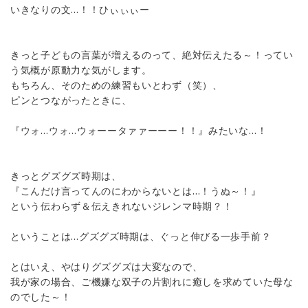
いきなりの文…！！ひぃぃぃー
きっと子どもの言葉が増えるのって、絶対伝えたる～！ってい
う気概が原動力な気がします。
もちろん、そのための練習もいとわず（笑）、
ピンとつながったときに、
『ウォ…ウォ…ウォーータァァーーー！！』みたいな…！
きっとグズグズ時期は、
『こんだけ言ってんのにわからないとは…！うぬ～！』
という伝わらず＆伝えきれないジレンマ時期？！
ということは…グズグズ時期は、ぐっと伸びる一歩手前？
とはいえ、やはりグズグズは大変なので、
我が家の場合、ご機嫌な双子の片割れに癒しを求めていた母な
のでした～！