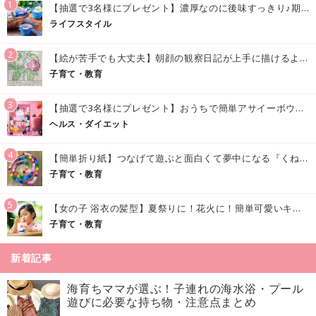
1
【抽選で3名様にプレゼント】濃厚なのに後味すっきり♪期間限定の「メイトーのなめらかプリン カルピス®入りソース」で夏を味わおう！
ライフスタイル
2
【絵が苦手でも大丈夫】朝顔の観察日記が上手に描けるようになる方法｜イラスト付き
子育て・教育
3
【抽選で3名様にプレゼント】おうちで簡単アサイーボウル風♪「アサイースムージー」でおいしく美容・健康習慣を始めよう！
ヘルス・ダイエット
4
【簡単折り紙】つなげて遊ぶと面白くて夢中になる『くねくねへびさんの作り方』
子育て・教育
5
【女の子 浴衣の髪型】夏祭りに！花火に！簡単可愛いキッズの浴衣ヘアアレンジまとめ
子育て・教育
新着記事
海育ちママが選ぶ！子連れの海水浴・プール
遊びに必要な持ち物・注意点まとめ