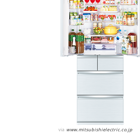
via
www.mitsubishielectric.co.jp