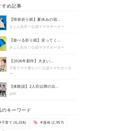
すすめ記事
【簡単折り紙】夏休みの宿...
きょん先生♡公認ママサポーター
【遊べる折り紙】戻ってく...
きょん先生♡公認ママサポーター
【2026年新作】大きい...
子育てママ@ちー♡公認ママサポータ
ー
【体験談】2人目以降の出...
yuki
気のキーワード
#子育て (6,238)
#漫画 (2,957)