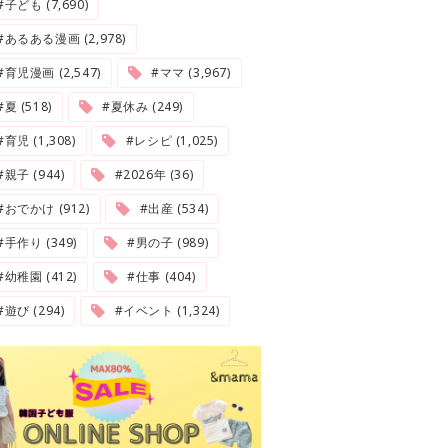
#子ども (7,690)
#あるある漫画 (2,978)
#育児漫画 (2,547)
#ママ (3,967)
夏 (518)
#夏休み (249)
#育児 (1,308)
#レシピ (1,025)
#親子 (944)
#2026年 (36)
#おでかけ (912)
#出産 (534)
#手作り (349)
#男の子 (989)
#幼稚園 (412)
#仕事 (404)
#遊び (294)
#イベント (1,324)