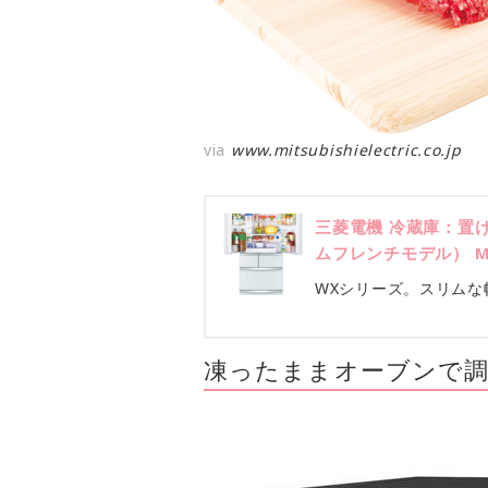
via
www.mitsubishielectric.co.jp
三菱電機 冷蔵庫：置
ムフレンチモデル） MR
WXシリーズ。スリムな幅
凍ったままオーブンで調