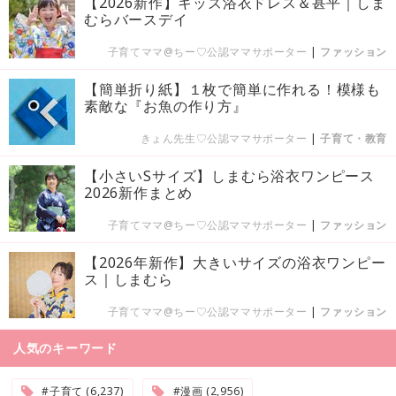
【2026新作】キッズ浴衣ドレス＆甚平｜しま
むらバースデイ
子育てママ@ちー♡公認ママサポーター
|
ファッション
【簡単折り紙】１枚で簡単に作れる！模様も
素敵な『お魚の作り方』
きょん先生♡公認ママサポーター
|
子育て・教育
【小さいSサイズ】しまむら浴衣ワンピース
2026新作まとめ
子育てママ@ちー♡公認ママサポーター
|
ファッション
【2026年新作】大きいサイズの浴衣ワンピー
ス｜しまむら
子育てママ@ちー♡公認ママサポーター
|
ファッション
人気のキーワード
#子育て (6,237)
#漫画 (2,956)