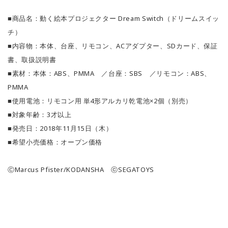
■商品名：動く絵本プロジェクター Dream Switch（ドリームスイッ
チ）
■内容物：本体、台座、リモコン、ACアダプター、SDカード、保証
書、取扱説明書
■素材：本体：ABS、PMMA ／台座：SBS ／リモコン：ABS、
PMMA
■使用電池：リモコン用 単4形アルカリ乾電池×2個（別売）
■対象年齢：3才以上
■発売日：2018年11月15日（木）
■希望小売価格：オープン価格
ⒸMarcus Pfister/KODANSHA ⓒSEGATOYS