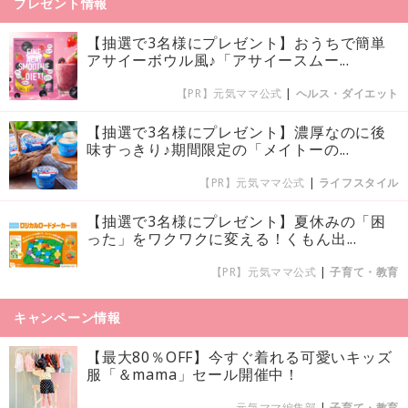
プレゼント情報
【抽選で3名様にプレゼント】おうちで簡単
アサイーボウル風♪「アサイースムー...
【PR】元気ママ公式
|
ヘルス・ダイエット
【抽選で3名様にプレゼント】濃厚なのに後
味すっきり♪期間限定の「メイトーの...
【PR】元気ママ公式
|
ライフスタイル
【抽選で3名様にプレゼント】夏休みの「困
った」をワクワクに変える！くもん出...
【PR】元気ママ公式
|
子育て・教育
キャンペーン情報
【最大80％OFF】今すぐ着れる可愛いキッズ
服「＆mama」セール開催中！
元気ママ編集部
|
子育て・教育