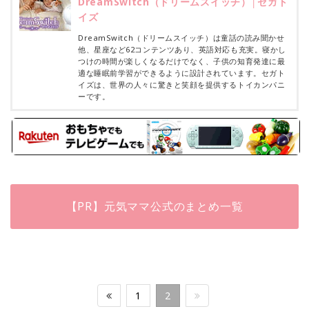
DreamSwitch（ドリームスイッチ）│セガト
イズ
DreamSwitch（ドリームスイッチ）は童話の読み聞かせ
他、星座など62コンテンツあり、英語対応も充実。寝かし
つけの時間が楽しくなるだけでなく、子供の知育発達に最
適な睡眠前学習ができるように設計されています。セガト
イズは、世界の人々に驚きと笑顔を提供するトイカンパニ
ーです。
【PR】元気ママ公式のまとめ一覧
1
2