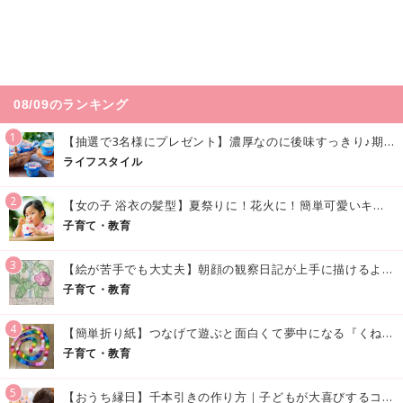
08/09のランキング
1
【抽選で3名様にプレゼント】濃厚なのに後味すっきり♪期間限定の「メイトーのなめらかプリン カルピス®入りソース」で夏を味わおう！
ライフスタイル
2
【女の子 浴衣の髪型】夏祭りに！花火に！簡単可愛いキッズの浴衣ヘアアレンジまとめ
子育て・教育
3
【絵が苦手でも大丈夫】朝顔の観察日記が上手に描けるようになる方法｜イラスト付き
子育て・教育
4
【簡単折り紙】つなげて遊ぶと面白くて夢中になる『くねくねへびさんの作り方』
子育て・教育
5
【おうち縁日】千本引きの作り方｜子どもが大喜びするコツやアイデア♪