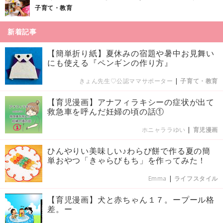
子育て・教育
新着記事
【簡単折り紙】夏休みの宿題や暑中お見舞い
にも使える『ペンギンの作り方』
きょん先生♡公認ママサポーター
|
子育て・教育
【育児漫画】アナフィラキシーの症状が出て
救急車を呼んだ妊婦の頃の話①
ホニャララゆい
|
育児漫画
ひんやりい美味しい♪わらび餅で作る夏の簡
単おやつ「きゃらびもち」を作ってみた！
Emma
|
ライフスタイル
【育児漫画】犬と赤ちゃん１７。ープール格
差。ー