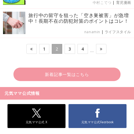
中村こてつ
|
育児漫画
旅行中の留守を狙った「空き巣被害」が急増
中！長期不在の防犯対策のポイントはコレ！
nanamin
|
ライフスタイル
1
2
3
4
…
新着記事一覧はこちら
元気ママ公式情報
元気ママ公式 X
元気ママ公式Facebook