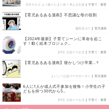
甘木サカヱ よく眠りたまに色々考える主婦
|
子育て・教育
【育児あるある漫画】不思議な母の役割
園田花ヨウ
|
育児漫画
【2024年最新】子育てシーンに革命を起こ
す！動く絵本プロジェク...
【PR】元気ママ公式
|
子育て・教育
【育児あるある漫画】寝かしつけ卒業…？
よいこ♡公認ママサポーター
|
育児漫画
6人に1人が成人式不参加を後悔！小学生の子
どもを持つ30代から5...
【PR】元気ママ公式
|
子育て・教育