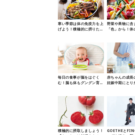
寒い季節は体の免疫力を上
野菜や果物に含
げよう！積極的に摂りたい
「色」から！体
栄養素を紹介します
高めて生活習慣
よう♡
毎日の食事が脳をはぐく
赤ちゃんの成長
む！脳も体もグングン育つ
妊娠中期にとり
食事のポイントまとめ
食事 ～食生活
～
積極的に摂取しましょう！
GOETHEとFI