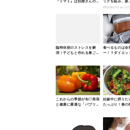
『トマト』は妊婦さんの味
ッグを組み、新
方です！
創設
PR(FINCHI on GO
臨時休校のストレスを解
食べるものは全
消！子どもと作れる巣ごも
ー！？ダイエッ
りレシピ
リモリ食べれそ
食堂」見...
これからの季節が旬♡美容
妊娠中に摂りた
と健康に最適な「パプリ
たっぷり！春の
カ」は食べ方も栄養素も豊
める副菜レシピ
富！