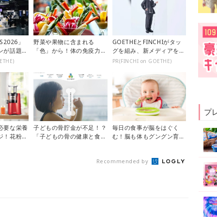
S2026」
野菜や果物に含まれる
GOETHEとFINCHIがタッ
ンが話題
「色」から！体の免疫力を
グを組み、新メディアを創
高めて生活習慣病を予防し
設
ETHE)
PR(FINCHI on GOETHE)
よう♡
プ
必要な栄養
子どもの骨貯金が不足！？
毎日の食事が脳をはぐく
ジ！花粉症
「子どもの骨の健康と食生
む！脳も体もグングン育つ
ージュー
活」に関する意識調査
食事のポイントまとめ
Recommended by