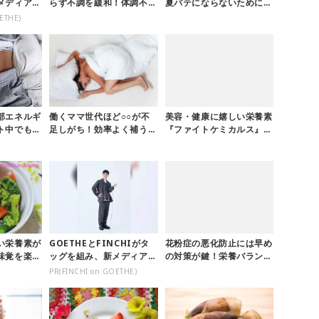
メディアを
らず不調を緩和！体調不良
夏バテにならないために必
のときにとりたい栄養素
要な栄養素とは
ETHE)
部エネルギ
働くママ世代ほど○○が不
美容・健康に嬉しい栄養素
ト中でもモ
足しがち！効率よく補うな
『ファイトケミカルス』の
うな「筋肉
ら何を選ぶ？
魅力とは
い栄養素が
GOETHEとFINCHIがタ
花粉症の悪化防止には早め
味覚を楽し
ッグを組み、新メディアを
の対策が鍵！栄養バランス
創設
のよい食事で体力と免疫力
PR(FINCHI on GOETHE)
をアップ