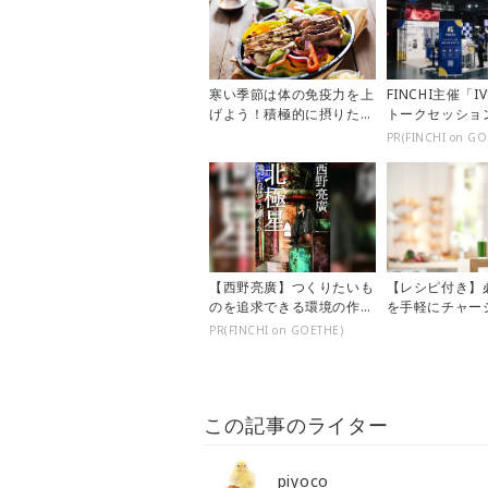
寒い季節は体の免疫力を上
FINCHI主催「IV
げよう！積極的に摂りたい
トークセッショ
栄養素を紹介します
に！
PR(FINCHI on GO
【西野亮廣】つくりたいも
【レシピ付き】
のを追求できる環境の作り
を手軽にチャー
方とは
対策には「スロ
PR(FINCHI on GOETHE)
ス」がおす...
この記事のライター
piyoco