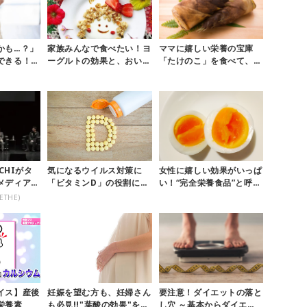
かも…？」
家族みんなで食べたい！ヨ
ママに嬉しい栄養の宝庫
できる！風
ーグルトの効果と、おいし
「たけのこ」を食べて、春
に早めに治
い楽しい「ヨーグルトアー
を元気に迎えよう！
ト」♪
NCHIがタ
気になるウイルス対策に
女性に嬉しい効果がいっぱ
メディアを
「ビタミンD」の役割に注
い！“完全栄養食品”と呼ば
目！
れる「ゆで卵」の秘密
ETHE)
イス】産後
妊娠を望む方も、妊婦さん
要注意！ダイエットの落と
栄養素
も必見!!"葉酸の効果"をお
し穴 ～基本からダイエッ