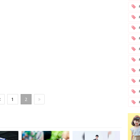
#
1
2