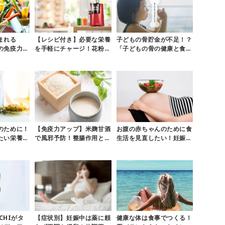
まれる
【レシピ付き】必要な栄養
子どもの骨貯金が不足！？
の免疫力を
を手軽にチャージ！花粉症
「子どもの骨の健康と食生
病を予防し
対策には「スロージュー
活」に関する意識調査
ス」がおす...
のために！
【免疫力アップ】米麹甘酒
お腹の赤ちゃんのために食
たい栄養と
で風邪予防！整腸作用と酵
生活を見直したい！妊娠中
のポイント
素で体内環境を整えよう
の食べ方6つのポイント
NCHIがタ
【症状別】妊娠中は薬に頼
健康な体は食事でつくる！