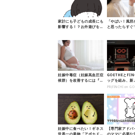
家計にも子どもの成長にも
「やばい！風邪
影響する！？お外遊びをし
と思ったらすぐ
ないリスクについて解説し
邪を長引かせず
ます
すための...
妊娠中毒症（妊娠高血圧症
GOETHEとFI
候群）を改善するには『鯉
ッグを組み、新
料理』がオススメ♡
創設
PR(FINCHI on GO
妊娠中に食べたい！ギネス
【専門家アドバ
世界一の果物「アボカド」
のママに必要な