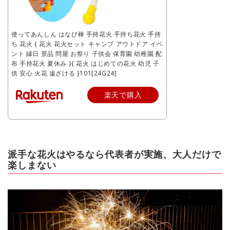
使ってあんしん はなび棒 手持花火 手持ち花火 手持
ち 花火 { 花火 花火セット キャンプ アウトドア イベ
ント 縁日 景品 問屋 お祭り 子供会 保育園 幼稚園 配
布 手持花火 夏休み }{ 花火 はじめての花火 幼児 子
供 安心 火花 遠ざける }101[24G24]
楽天で購入
派手な花火はやるなら代表者が実施、大人だけで
楽しまない