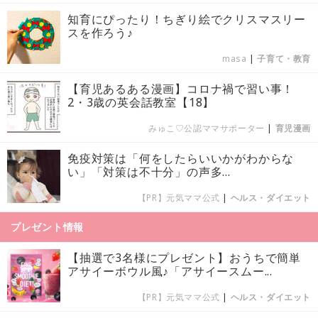
知育にぴったり！ちぎり絵でクリスマスリー
スを作ろう♪
masa
|
子育て・教育
【育児あるある漫画】コロナ禍で習い事！
2・3歳の英会話教室【18】
みゅこ♡公認ママサポーター
|
育児漫画
免疫対策は「何をしたらいいかがわからな
い」「対策は不十分」の声多...
【PR】元気ママ公式
|
ヘルス・ダイエット
プレゼント情報
【抽選で3名様にプレゼント】おうちで簡単
アサイーボウル風♪「アサイースムー...
【PR】元気ママ公式
|
ヘルス・ダイエット