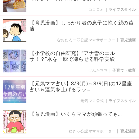
ココロ♬
|
ライフスタイル
【育児漫画】しっかり者の息子に抱く親の葛
藤
なおたろー♡公認ママサポーター
|
育児漫画
【小学校の自由研究】”アナ雪のエル
サ！？”水を一瞬で凍らせる科学実験
けんたママ
|
子育て・教育
【元気ママ占い】8/3(月)～8/9(日)の12星座
占い＆運気を上げるラッ...
元気ママ公式
|
ライフスタイル
【育児漫画】いくらママが頑張っても…
ゆき♡公認ママサポーター
|
育児漫画