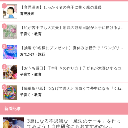
1
【育児漫画】しっかり者の息子に抱く親の葛藤
育児漫画
2
【絵が苦手でも大丈夫】朝顔の観察日記が上手に描けるようになる方法｜イラスト付き
子育て・教育
3
【抽選で3名様にプレゼント】夏休みは親子で「ワンダリア横浜」へ！涼しく学んで遊べる話題の没入型施設をご紹介
おでかけ・旅行
4
【おうち縁日】千本引きの作り方｜子どもが大喜びするコツやアイデア♪
子育て・教育
5
【簡単折り紙】つなげて遊ぶと面白くて夢中になる『くねくねへびさんの作り方』
子育て・教育
新着記事
3層になる不思議な「魔法のケーキ」を作っ
てみよう！自由研究にもおすすめのレ...