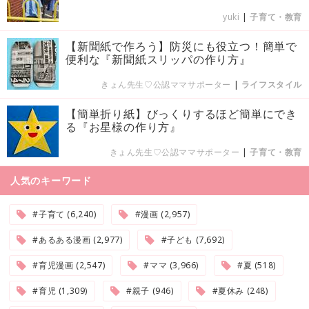
yuki
|
子育て・教育
【新聞紙で作ろう】防災にも役立つ！簡単で
便利な『新聞紙スリッパの作り方』
きょん先生♡公認ママサポーター
|
ライフスタイル
【簡単折り紙】びっくりするほど簡単にでき
る『お星様の作り方』
きょん先生♡公認ママサポーター
|
子育て・教育
人気のキーワード
#子育て (6,240)
#漫画 (2,957)
#あるある漫画 (2,977)
#子ども (7,692)
#育児漫画 (2,547)
#ママ (3,966)
#夏 (518)
#育児 (1,309)
#親子 (946)
#夏休み (248)