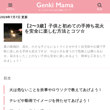
MENU
検索
すべてのママのための情報メディア
2026年7月7日 更新
【2〜3歳】子供と初めての手持ち花火
を安全に楽しむ方法とコツ☆
夏の風物詩、花火。小さな子どもにもトライさせやすく自宅前や公園で手
軽に楽しめる手持ち花火ですが、やはり火を使うので危険とは隣り合わ
せ。花火をしたことのない子供も安全に楽しめるよう、簡単な工夫をして
みましょう！
目次
火は危ないことを炊事やロウソクで教えてあげよう！
テレビや動画でイメージを持たせてあげよう！