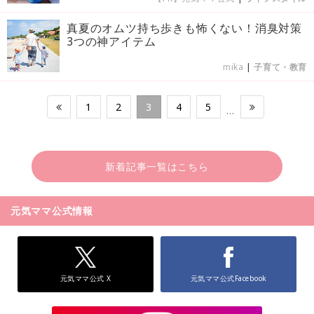
真夏のオムツ持ち歩きも怖くない！消臭対策
3つの神アイテム
mika
|
子育て・教育
1
2
3
4
5
…
新着記事一覧はこちら
元気ママ公式情報
元気ママ公式 X
元気ママ公式Facebook