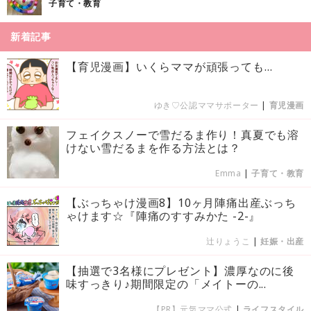
子育て・教育
新着記事
【育児漫画】いくらママが頑張っても…
ゆき♡公認ママサポーター
|
育児漫画
フェイクスノーで雪だるま作り！真夏でも溶
けない雪だるまを作る方法とは？
Emma
|
子育て・教育
【ぶっちゃけ漫画8】10ヶ月陣痛出産ぶっち
ゃけます☆『陣痛のすすみかた -2-』
辻りょうこ
|
妊娠・出産
【抽選で3名様にプレゼント】濃厚なのに後
味すっきり♪期間限定の「メイトーの...
【PR】元気ママ公式
|
ライフスタイル