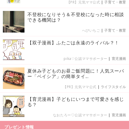
【PR】元気ママ公式
|
子育て・教育
不登校になりそう＆不登校になった時に相談
できる機関は？
へびいちご
|
子育て・教育
【双子漫画】ふたごは永遠のライバル？！
pika♡公認ママサポーター
|
育児漫画
夏休み子どものお昼ご飯問題に！人気スーパ
ー「ベイシア」の簡単タイ...
【PR】元気ママ公式
|
ライフスタイル
【育児漫画】子どもにいつまで可愛さを感じ
る？
なおたろー♡公認ママサポーター
|
育児漫画
プレゼント情報