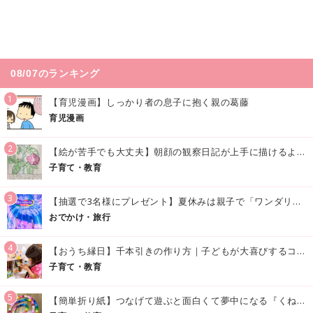
08/07のランキング
1
【育児漫画】しっかり者の息子に抱く親の葛藤
育児漫画
2
【絵が苦手でも大丈夫】朝顔の観察日記が上手に描けるようになる方法｜イラスト付き
子育て・教育
3
【抽選で3名様にプレゼント】夏休みは親子で「ワンダリア横浜」へ！涼しく学んで遊べる話題の没入型施設をご紹介
おでかけ・旅行
4
【おうち縁日】千本引きの作り方｜子どもが大喜びするコツやアイデア♪
子育て・教育
5
【簡単折り紙】つなげて遊ぶと面白くて夢中になる『くねくねへびさんの作り方』