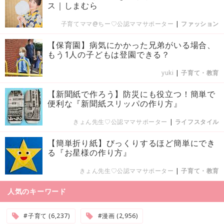
ス｜しまむら
子育てママ@ちー♡公認ママサポーター
|
ファッション
【保育園】病気にかかった兄弟がいる場合、
もう1人の子どもは登園できる？
yuki
|
子育て・教育
【新聞紙で作ろう】防災にも役立つ！簡単で
便利な『新聞紙スリッパの作り方』
きょん先生♡公認ママサポーター
|
ライフスタイル
【簡単折り紙】びっくりするほど簡単にでき
る『お星様の作り方』
きょん先生♡公認ママサポーター
|
子育て・教育
人気のキーワード
#子育て (6,237)
#漫画 (2,956)