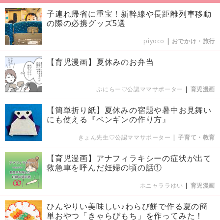
子連れ帰省に重宝！新幹線や長距離列車移動
の際の必携グッズ5選
piyoco
|
おでかけ・旅行
【育児漫画】夏休みのお弁当
ぷにらー♡公認ママサポーター
|
育児漫画
【簡単折り紙】夏休みの宿題や暑中お見舞い
にも使える『ペンギンの作り方』
きょん先生♡公認ママサポーター
|
子育て・教育
【育児漫画】アナフィラキシーの症状が出て
救急車を呼んだ妊婦の頃の話①
ホニャララゆい
|
育児漫画
ひんやりい美味しい♪わらび餅で作る夏の簡
単おやつ「きゃらびもち」を作ってみた！