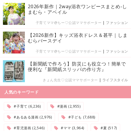
2026年新作｜2way浴衣ワンピースまとめ-し
まむら・アベイル
子育てママ@ちー♡公認ママサポーター
|
ファッション
【2026新作】キッズ浴衣ドレス＆甚平｜しま
むらバースデイ
子育てママ@ちー♡公認ママサポーター
|
ファッション
【新聞紙で作ろう】防災にも役立つ！簡単で
便利な『新聞紙スリッパの作り方』
きょん先生♡公認ママサポーター
|
ライフスタイル
人気のキーワード
#子育て (6,236)
#漫画 (2,955)
#あるある漫画 (2,976)
#子ども (7,688)
#育児漫画 (2,546)
#ママ (3,964)
#夏 (517)