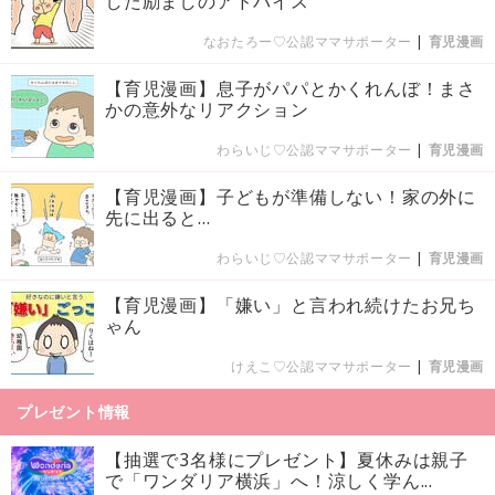
した励ましのアドバイス
なおたろー♡公認ママサポーター
|
育児漫画
【育児漫画】息子がパパとかくれんぼ！まさ
かの意外なリアクション
わらいじ♡公認ママサポーター
|
育児漫画
【育児漫画】子どもが準備しない！家の外に
先に出ると…
わらいじ♡公認ママサポーター
|
育児漫画
【育児漫画】「嫌い」と言われ続けたお兄ち
ゃん
けえこ♡公認ママサポーター
|
育児漫画
プレゼント情報
【抽選で3名様にプレゼント】夏休みは親子
で「ワンダリア横浜」へ！涼しく学ん...