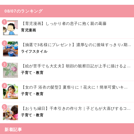
08/07のランキング
1
【育児漫画】しっかり者の息子に抱く親の葛藤
育児漫画
2
【抽選で3名様にプレゼント】濃厚なのに後味すっきり♪期間限定の「メイトーのなめらかプリン カルピス®入りソース」で夏を味わおう！
ライフスタイル
3
【絵が苦手でも大丈夫】朝顔の観察日記が上手に描けるようになる方法｜イラスト付き
子育て・教育
4
【女の子 浴衣の髪型】夏祭りに！花火に！簡単可愛いキッズの浴衣ヘアアレンジまとめ
子育て・教育
5
【おうち縁日】千本引きの作り方｜子どもが大喜びするコツやアイデア♪
子育て・教育
新着記事