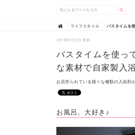
Home
ライフスタイル

2019年9月2日 更新
バスタイムを使っ
な素材で自家製入
お店売られている様々な種類の入浴剤
お風呂、大好き♪