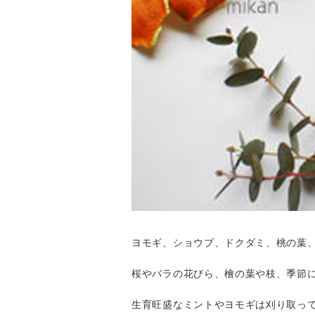
ヨモギ、ショウブ、ドクダミ、桃の葉
桜やバラの花びら、檜の葉や枝、季節
生育旺盛なミントやヨモギは刈り取っ