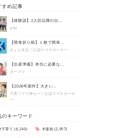
すすめ記事
【体験談】2人目以降の出...
yuki
【簡単折り紙】１枚で簡単...
きょん先生♡公認ママサポーター
【出産準備】本当に必要な...
きーママ
【2026年新作】大きい...
子育てママ@ちー♡公認ママサポータ
ー
気のキーワード
#子育て (6,240)
#漫画 (2,957)