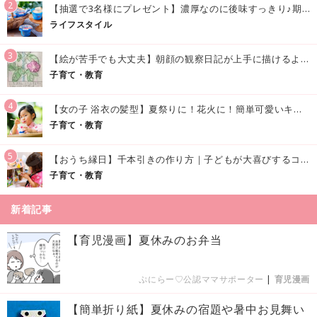
2
【抽選で3名様にプレゼント】濃厚なのに後味すっきり♪期間限定の「メイトーのなめらかプリン カルピス®入りソース」で夏を味わおう！
ライフスタイル
3
【絵が苦手でも大丈夫】朝顔の観察日記が上手に描けるようになる方法｜イラスト付き
子育て・教育
4
【女の子 浴衣の髪型】夏祭りに！花火に！簡単可愛いキッズの浴衣ヘアアレンジまとめ
子育て・教育
5
【おうち縁日】千本引きの作り方｜子どもが大喜びするコツやアイデア♪
子育て・教育
新着記事
【育児漫画】夏休みのお弁当
ぷにらー♡公認ママサポーター
|
育児漫画
【簡単折り紙】夏休みの宿題や暑中お見舞い