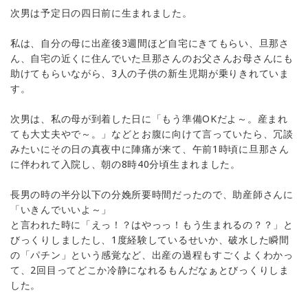
次男は予定日の四日前に生まれました。
私は、自分の母に出産後3週間ほど自宅にきてもらい、旦那さ
ん、自宅の近くに住んでいた旦那さんのお父さんお母さんにも
助けてもらいながら、3人の子供の新生児期が乗りきれていま
す。
次男は、私の母が到着した日に「もう準備OKだよ～。産まれ
ても大丈夫やで～。」などとお腹に向けて言っていたら、冗談
みたいにその日の真夜中に陣痛が来て、午前1時頃に旦那さん
に伴われて入院し、朝の8時40分頃生まれました。
長男の時の半分以下の分娩所要時間だったので、助産師さんに
「いきんでいいよ～」
と言われた時に「えっ！？はやっっ！もう生まれるの？？」と
びっくりしましたし、1度経験しているせいか、破水した瞬間
の「パチン」という感覚など、出産の過程もすごくよくわかっ
て、2回目ってどこか冷静になれるもんだなぁとびっくりしま
した。