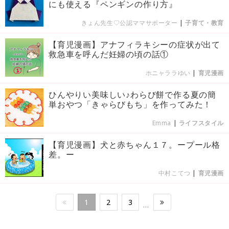
にも使える『ペンギンの作り方』
きょん先生♡公認ママサポーター
|
子育て・教育
【育児漫画】アナフィラキシーの症状が出て
救急車を呼んだ妊婦の頃の話①
ホニャララゆい
|
育児漫画
ひんやりい美味しい♪わらび餅で作る夏の簡
単おやつ「きゃらびもち」を作ってみた！
Emma
|
ライフスタイル
【育児漫画】犬と赤ちゃん１７。ープール格
差。ー
中村こてつ
|
育児漫画
1
2
3
…