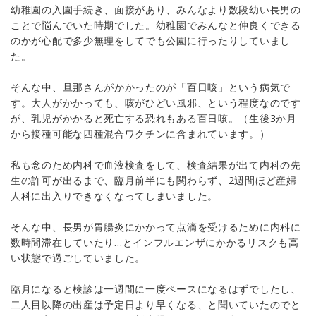
幼稚園の入園手続き、面接があり、みんなより数段幼い長男の
ことで悩んでいた時期でした。幼稚園でみんなと仲良くできる
のかが心配で多少無理をしてでも公園に行ったりしていまし
た。
そんな中、旦那さんがかかったのが「百日咳」という病気で
す。大人がかかっても、咳がひどい風邪、という程度なのです
が、乳児がかかると死亡する恐れもある百日咳。（生後3か月
から接種可能な四種混合ワクチンに含まれています。）
私も念のため内科で血液検査をして、検査結果が出て内科の先
生の許可が出るまで、臨月前半にも関わらず、2週間ほど産婦
人科に出入りできなくなってしまいました。
そんな中、長男が胃腸炎にかかって点滴を受けるために内科に
数時間滞在していたり…とインフルエンザにかかるリスクも高
い状態で過ごしていました。
臨月になると検診は一週間に一度ペースになるはずでしたし、
二人目以降の出産は予定日より早くなる、と聞いていたのでと