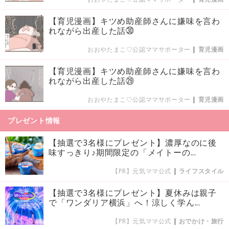
【育児漫画】キツめ助産師さんに嫌味を言わ
れながら出産した話㉚
おおやたまこ♡公認ママサポーター
|
育児漫画
【育児漫画】キツめ助産師さんに嫌味を言わ
れながら出産した話㉙
おおやたまこ♡公認ママサポーター
|
育児漫画
プレゼント情報
【抽選で3名様にプレゼント】濃厚なのに後
味すっきり♪期間限定の「メイトーの...
【PR】元気ママ公式
|
ライフスタイル
【抽選で3名様にプレゼント】夏休みは親子
で「ワンダリア横浜」へ！涼しく学ん...
【PR】元気ママ公式
|
おでかけ・旅行