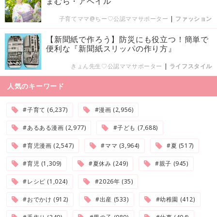
まむら・アベイル
子育てママ@ちー♡公認ママサポーター
|
ファッション
【新聞紙で作ろう】防災にも役立つ！簡単で
便利な『新聞紙スリッパの作り方』
きょん先生♡公認ママサポーター
|
ライフスタイル
人気のキーワード
#子育て (6,237)
#漫画 (2,956)
#あるある漫画 (2,977)
#子ども (7,688)
#育児漫画 (2,547)
#ママ (3,964)
#夏 (517)
#育児 (1,309)
#夏休み (249)
#親子 (945)
#レシピ (1,024)
#2026年 (35)
#おでかけ (912)
#出産 (533)
#幼稚園 (412)