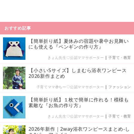
おすすめ記事
【簡単折り紙】夏休みの宿題や暑中お見舞い
にも使える『ペンギンの作り方』
きょん先生♡公認ママサポーター
|
子育て・教育
【小さいSサイズ】しまむら浴衣ワンピース
2026新作まとめ
子育てママ@ちー♡公認ママサポーター
|
ファッション
【簡単折り紙】１枚で簡単に作れる！模様も
素敵な『お魚の作り方』
きょん先生♡公認ママサポーター
|
子育て・教育
2026年新作｜2way浴衣ワンピースまとめ-し