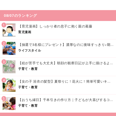
08/07のランキング
1
【育児漫画】しっかり者の息子に抱く親の葛藤
育児漫画
2
【抽選で3名様にプレゼント】濃厚なのに後味すっきり♪期間限定の「メイトーのなめらかプリン カルピス®入りソース」で夏を味わおう！
ライフスタイル
3
【絵が苦手でも大丈夫】朝顔の観察日記が上手に描けるようになる方法｜イラスト付き
子育て・教育
4
【女の子 浴衣の髪型】夏祭りに！花火に！簡単可愛いキッズの浴衣ヘアアレンジまとめ
子育て・教育
5
【おうち縁日】千本引きの作り方｜子どもが大喜びするコツやアイデア♪
子育て・教育