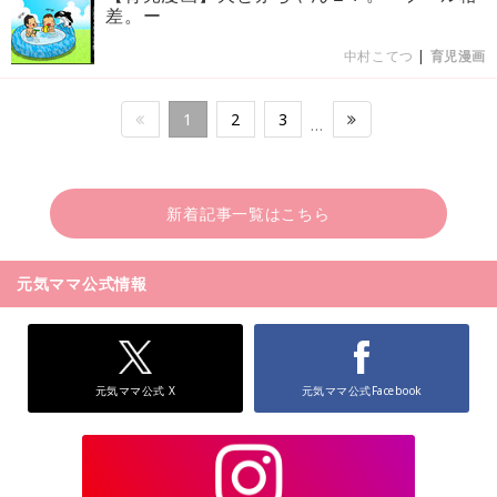
差。ー
中村こてつ
|
育児漫画
1
2
3
…
新着記事一覧はこちら
元気ママ公式情報
元気ママ公式 X
元気ママ公式Facebook