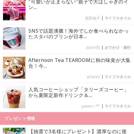
"可愛いが止まらない"親子で大はしゃぎのイ
ン...
荻野綾子
|
ライフスタイル
SNSで話題沸騰！海外でしか食べられなかっ
たスタバのプリンが日本...
yurio55
|
おでかけ・旅行
Afternoon Tea TEAROOMに秋の味覚が大集
合！今...
piyoco
|
ライフスタイル
人気コーヒーショップ「タリーズコーヒー」
から夏限定新作ドリンク＆...
yuumi☆*°
|
ライフスタイル
プレゼント情報
【抽選で3名様にプレゼント】濃厚なのに後