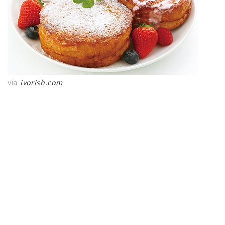
via
ivorish.com