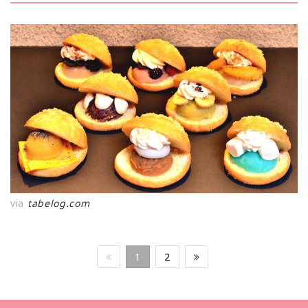
via
tabelog.com
1
2