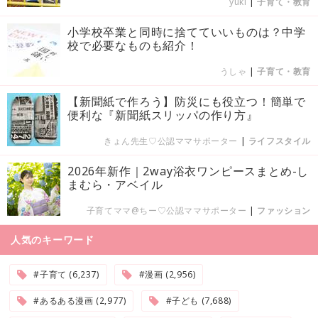
yuki
|
子育て・教育
小学校卒業と同時に捨てていいものは？中学
校で必要なものも紹介！
うしゃ
|
子育て・教育
【新聞紙で作ろう】防災にも役立つ！簡単で
便利な『新聞紙スリッパの作り方』
きょん先生♡公認ママサポーター
|
ライフスタイル
2026年新作｜2way浴衣ワンピースまとめ-し
まむら・アベイル
子育てママ@ちー♡公認ママサポーター
|
ファッション
人気のキーワード
#子育て (6,237)
#漫画 (2,956)
#あるある漫画 (2,977)
#子ども (7,688)