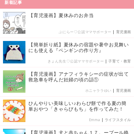
新着記事
【育児漫画】夏休みのお弁当
ぷにらー♡公認ママサポーター
|
育児漫画
【簡単折り紙】夏休みの宿題や暑中お見舞い
にも使える『ペンギンの作り方』
きょん先生♡公認ママサポーター
|
子育て・教育
【育児漫画】アナフィラキシーの症状が出て
救急車を呼んだ妊婦の頃の話①
ホニャララゆい
|
育児漫画
ひんやりい美味しい♪わらび餅で作る夏の簡
単おやつ「きゃらびもち」を作ってみた！
Emma
|
ライフスタイル
【育児漫画】犬と赤ちゃん１７。ープール格