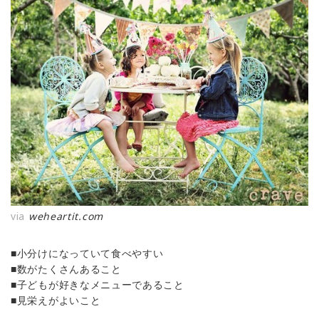
via
weheartit.com
■小分けになっていて食べやすい
■数がたくさんあること
■子どもが好きなメニューであること
■見栄えがよいこと