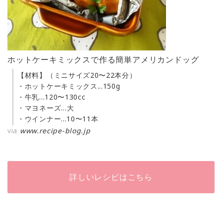
ホットケーキミックスで作る簡単アメリカンドッグ
【材料】（ミニサイズ20〜22本分）
・ホットケーキミックス...150g
・牛乳...120〜130cc
・マヨネーズ…大
・ウインナー...10〜11本
via
www.recipe-blog.jp
詳しいレシピはこちら