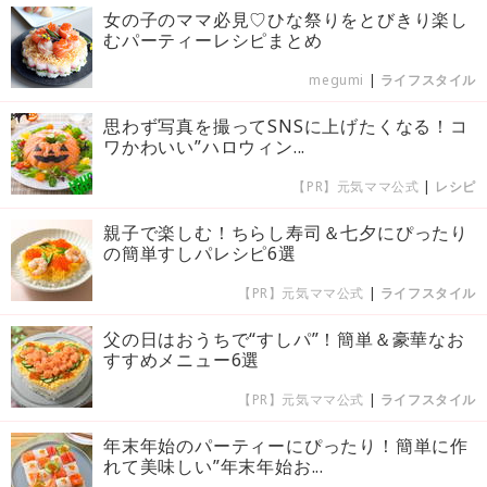
女の子のママ必見♡ひな祭りをとびきり楽し
むパーティーレシピまとめ
megumi
|
ライフスタイル
思わず写真を撮ってSNSに上げたくなる！コ
ワかわいい”ハロウィン...
【PR】元気ママ公式
|
レシピ
親子で楽しむ！ちらし寿司＆七夕にぴったり
の簡単すしパレシピ6選
【PR】元気ママ公式
|
ライフスタイル
父の日はおうちで“すしパ”！簡単＆豪華なお
すすめメニュー6選
【PR】元気ママ公式
|
ライフスタイル
年末年始のパーティーにぴったり！簡単に作
れて美味しい”年末年始お...