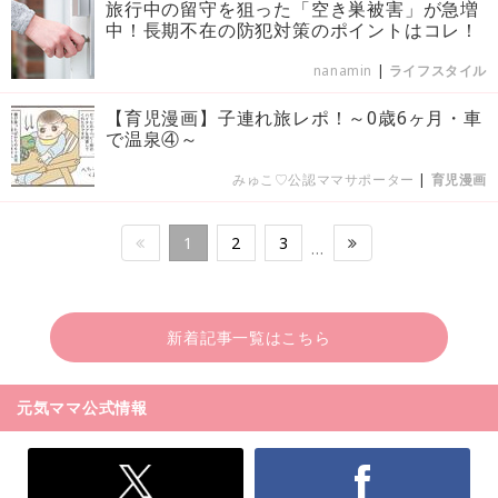
旅行中の留守を狙った「空き巣被害」が急増
中！長期不在の防犯対策のポイントはコレ！
nanamin
|
ライフスタイル
【育児漫画】子連れ旅レポ！～0歳6ヶ月・車
で温泉④～
みゅこ♡公認ママサポーター
|
育児漫画
1
2
3
…
新着記事一覧はこちら
元気ママ公式情報