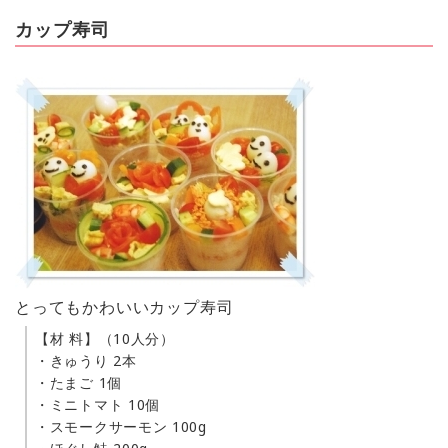
カップ寿司
とってもかわいいカップ寿司
【材 料】（10人分）
・きゅうり 2本
・たまご 1個
・ミニトマト 10個
・スモークサーモン 100g