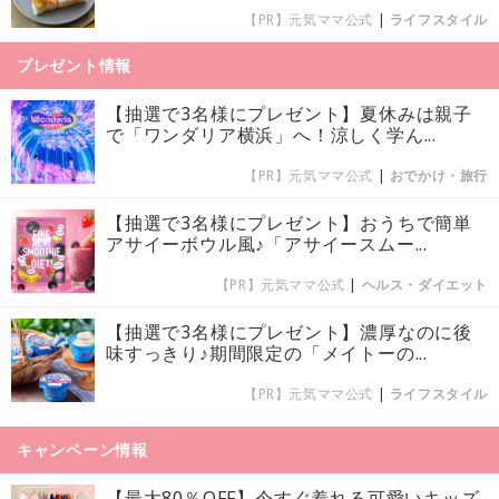
【PR】元気ママ公式
|
ライフスタイル
プレゼント情報
【抽選で3名様にプレゼント】夏休みは親子
で「ワンダリア横浜」へ！涼しく学ん...
【PR】元気ママ公式
|
おでかけ・旅行
【抽選で3名様にプレゼント】おうちで簡単
アサイーボウル風♪「アサイースムー...
【PR】元気ママ公式
|
ヘルス・ダイエット
【抽選で3名様にプレゼント】濃厚なのに後
味すっきり♪期間限定の「メイトーの...
【PR】元気ママ公式
|
ライフスタイル
キャンペーン情報
【最大80％OFF】今すぐ着れる可愛いキッズ