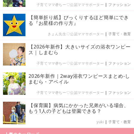
子育てママ@ちー♡公認ママサポーター
|
ファッション
【簡単折り紙】びっくりするほど簡単にでき
る『お星様の作り方』
きょん先生♡公認ママサポーター
|
子育て・教育
【2026年新作】大きいサイズの浴衣ワンピー
ス｜しまむら
子育てママ@ちー♡公認ママサポーター
|
ファッション
2026年新作｜2way浴衣ワンピースまとめ-し
まむら・アベイル
子育てママ@ちー♡公認ママサポーター
|
ファッション
【保育園】病気にかかった兄弟がいる場合、
もう1人の子どもは登園できる？
yuki
|
子育て・教育