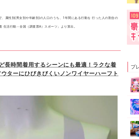
、属性別(男女別や年齢別)の人口のうち、1年間にある行動を 行った人の割合の
調査 生活行動－全国（調査票A）スポーツ」より算出。
など長時間着用するシーンにも最適！ラクな着
プ
アウターにひびきびくいノンワイヤーハーフト