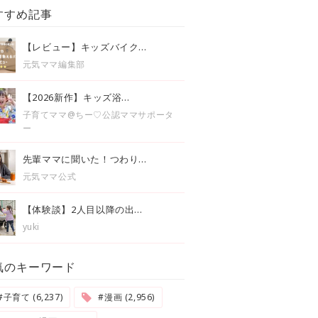
すすめ記事
【レビュー】キッズバイク...
元気ママ編集部
【2026新作】キッズ浴...
子育てママ@ちー♡公認ママサポータ
ー
先輩ママに聞いた！つわり...
元気ママ公式
【体験談】2人目以降の出...
yuki
気のキーワード
#子育て (6,237)
#漫画 (2,956)