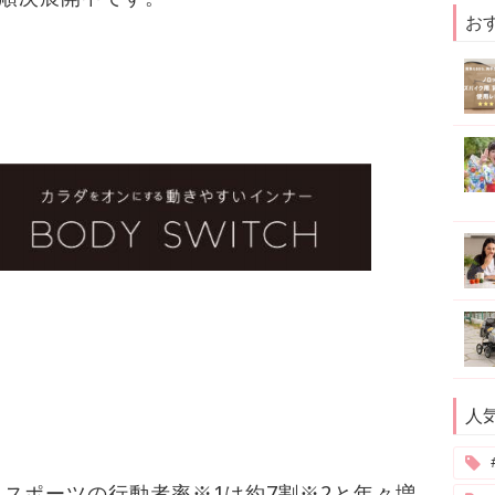
お
人
スポーツの行動者率※1は約7割※2と年々増