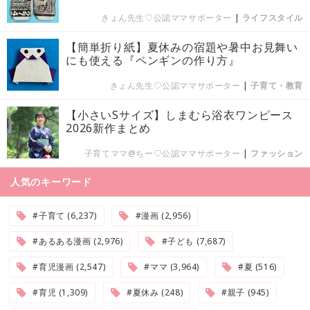
きょん先生♡公認ママサポーター
|
ライフスタイル
【簡単折り紙】夏休みの宿題や暑中お見舞い
にも使える『ペンギンの作り方』
きょん先生♡公認ママサポーター
|
子育て・教育
【小さいSサイズ】しまむら浴衣ワンピース
2026新作まとめ
子育てママ@ちー♡公認ママサポーター
|
ファッション
人気のキーワード
#子育て (6,237)
#漫画 (2,956)
#あるある漫画 (2,976)
#子ども (7,687)
#育児漫画 (2,547)
#ママ (3,964)
#夏 (516)
#育児 (1,309)
#夏休み (248)
#親子 (945)