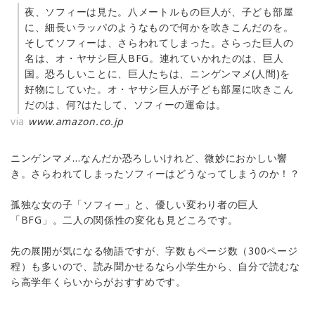
夜、ソフィーは見た。八メートルもの巨人が、子ども部屋
に、細長いラッパのようなもので何かを吹きこんだのを。
そしてソフィーは、さらわれてしまった。さらった巨人の
名は、オ・ヤサシ巨人BFG。連れていかれたのは、巨人
国。恐ろしいことに、巨人たちは、ニンゲンマメ(人間)を
好物にしていた。オ・ヤサシ巨人が子ども部屋に吹きこん
だのは、何?はたして、ソフィーの運命は。
via
www.amazon.co.jp
ニンゲンマメ…なんだか恐ろしいけれど、微妙におかしい響
き。さらわれてしまったソフィーはどうなってしまうのか！？
孤独な女の子「ソフィー」と、優しい変わり者の巨人
「BFG」。二人の関係性の変化も見どころです。
先の展開が気になる物語ですが、字数もページ数（300ページ
程）も多いので、読み聞かせるなら小学生から、自分で読むな
ら高学年くらいからがおすすめです。