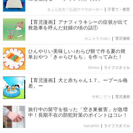
きょん先生♡公認ママサポーター
|
子育て・教育
【育児漫画】アナフィラキシーの症状が出て
救急車を呼んだ妊婦の頃の話①
ホニャララゆい
|
育児漫画
ひんやりい美味しい♪わらび餅で作る夏の簡
単おやつ「きゃらびもち」を作ってみた！
Emma
|
ライフスタイル
【育児漫画】犬と赤ちゃん１７。ープール格
差。ー
中村こてつ
|
育児漫画
旅行中の留守を狙った「空き巣被害」が急増
中！長期不在の防犯対策のポイントはコレ！
nanamin
|
ライフスタイル