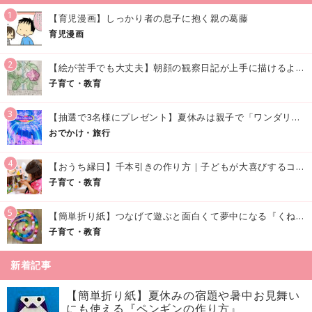
1
【育児漫画】しっかり者の息子に抱く親の葛藤
育児漫画
2
【絵が苦手でも大丈夫】朝顔の観察日記が上手に描けるようになる方法｜イラスト付き
子育て・教育
3
【抽選で3名様にプレゼント】夏休みは親子で「ワンダリア横浜」へ！涼しく学んで遊べる話題の没入型施設をご紹介
おでかけ・旅行
4
【おうち縁日】千本引きの作り方｜子どもが大喜びするコツやアイデア♪
子育て・教育
5
【簡単折り紙】つなげて遊ぶと面白くて夢中になる『くねくねへびさんの作り方』
子育て・教育
新着記事
【簡単折り紙】夏休みの宿題や暑中お見舞い
にも使える『ペンギンの作り方』