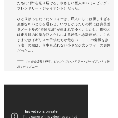
たちに“夢”を送り届ける、やさしい巨人BFG（＝ビッグ・
フレンドリー・ジャイアント）だった。
ひとりぼっちだったソフィーは、巨人にしては優しすぎる
孤独なBFGと心を通わせ、いつしかふたりの間には身長差
６メートルの“奇妙な絆”が生まれてゆく。しかし、BFGと
は正反対の凶暴な巨人たちによる恐るべき計画が…。この
ままではイギリスの子供たちが危ない──。この危機を救
う唯一の鍵は、何事も恐れない小さな少女ソフィーの勇気
だった…。
via
作品情報｜BFG：ビッグ・フレンドリー・ジャイアント｜映
画｜ディズニー