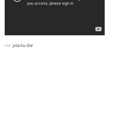
via
youtu.be