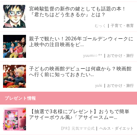
宮崎駿監督の新作の鍵としても話題の本！
『君たちはどう生きるか』とは？
むっく
|
子育て・教育
親子で観たい！2026年ゴールデンウィークに
上映中の注目映画をピ...
yuumi☆*°
|
おでかけ・旅行
子どもの映画館デビューは何歳から？映画館
へ行く前に知っておきたい...
yuki
|
おでかけ・旅行
プレゼント情報
【抽選で3名様にプレゼント】おうちで簡単
アサイーボウル風♪「アサイースムー...
【PR】元気ママ公式
|
ヘルス・ダイエット