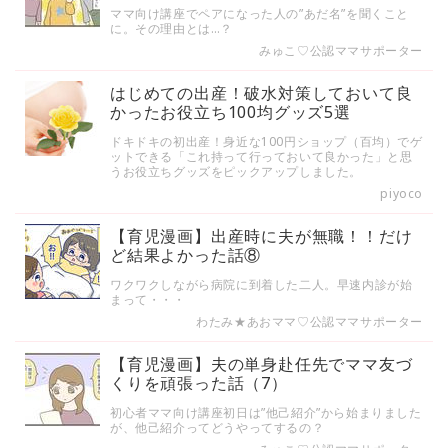
ママ向け講座でペアになった人の”あだ名”を聞くこと
に。その理由とは…？
みゅこ♡公認ママサポーター
はじめての出産！破水対策しておいて良
かったお役立ち100均グッズ5選
ドキドキの初出産！身近な100円ショップ（百均）でゲ
ットできる「これ持って行っておいて良かった」と思
うお役立ちグッズをピックアップしました。
piyoco
【育児漫画】出産時に夫が無職！！だけ
ど結果よかった話⑧
ワクワクしながら病院に到着した二人。早速内診が始
まって・・・
わたみ★あおママ♡公認ママサポーター
【育児漫画】夫の単身赴任先でママ友づ
くりを頑張った話（7）
初心者ママ向け講座初日は”他己紹介”から始まりました
が、他己紹介ってどうやってするの？