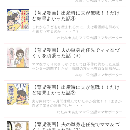
みゅこ♡公認ママサポーター
【育児漫画】出産時に夫が無職！！だけ
ど結果よかった話④
これから子どもも産まれるのに、夫は看護師を辞めて
今後どうするのか・・・？？
わたみ★あおママ♡公認ママサポーター
【育児漫画】夫の単身赴任先でママ友づ
くりを頑張った話（3）
ママ友づくりのきっかけとしては不作に終わった支援
センター訪問でしたが、職員の方から有益な情報が…。
みゅこ♡公認ママサポーター
【育児漫画】出産時に夫が無職！！だけ
ど結果よかった話③
夫が内緒で1ヶ月間休職していた事が発覚！！！まさか
過ぎて驚きの連発でした・・・
わたみ★あおママ♡公認ママサポーター
【育児漫画】夫の単身赴任先でママ友づ
くりを頑張った話（2）