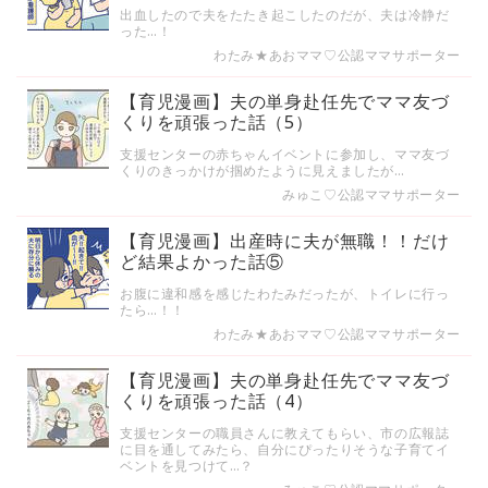
出血したので夫をたたき起こしたのだが、夫は冷静だ
った…！
わたみ★あおママ♡公認ママサポーター
【育児漫画】夫の単身赴任先でママ友づ
くりを頑張った話（5）
支援センターの赤ちゃんイベントに参加し、ママ友づ
くりのきっかけが掴めたように見えましたが…
みゅこ♡公認ママサポーター
【育児漫画】出産時に夫が無職！！だけ
ど結果よかった話⑤
お腹に違和感を感じたわたみだったが、トイレに行っ
たら…！！
わたみ★あおママ♡公認ママサポーター
【育児漫画】夫の単身赴任先でママ友づ
くりを頑張った話（4）
支援センターの職員さんに教えてもらい、市の広報誌
に目を通してみたら、自分にぴったりそうな子育てイ
ベントを見つけて…？