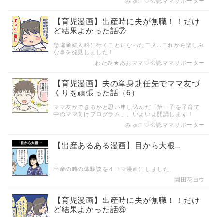
みゅこ♡公認ママサポーター
【育児漫画】出産時に夫が無職！！だけ
ど結果よかった話⑦
急遽産婦人科に行くことになった二人…これから楽しみ
な事を発見しました！
わたみ★あおママ♡公認ママサポーター
【育児漫画】夫の単身赴任先でママ友づ
くりを頑張った話（6）
ママ友ができるかと思い申し込んだ「第一子を子育て
中のママ向けプログラム」、いよいよ開講します！
みゅこ♡公認ママサポーター
【出産あるある漫画】目から大根…
出産の時の体験談を４コマ漫画にしました。
園田花ヨウ
【育児漫画】出産時に夫が無職！！だけ
ど結果よかった話⑥