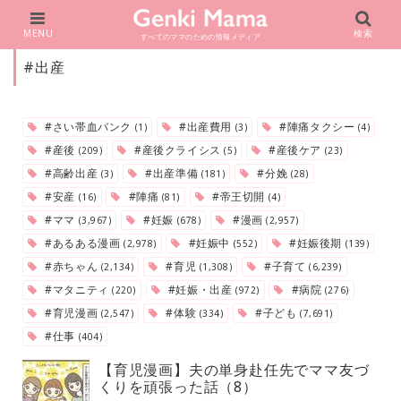
MENU
検索
すべてのママのための情報メディア
#出産
#さい帯血バンク
#出産費用
#陣痛タクシー
(1)
(3)
(4)
#産後
#産後クライシス
#産後ケア
(209)
(5)
(23)
#高齢出産
#出産準備
#分娩
(3)
(181)
(28)
#安産
#陣痛
#帝王切開
(16)
(81)
(4)
#ママ
#妊娠
#漫画
(3,967)
(678)
(2,957)
#あるある漫画
#妊娠中
#妊娠後期
(2,978)
(552)
(139)
#赤ちゃん
#育児
#子育て
(2,134)
(1,308)
(6,239)
#マタニティ
#妊娠・出産
#病院
(220)
(972)
(276)
#育児漫画
#体験
#子ども
(2,547)
(334)
(7,691)
#仕事
(404)
【育児漫画】夫の単身赴任先でママ友づ
くりを頑張った話（8）