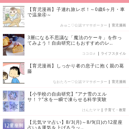
【育児漫画】子連れ旅レポ！～0歳6ヶ月・車
で温泉④～
みゅこ♡公認ママサポーター
|
育児漫画
3層になる不思議な「魔法のケーキ」を作っ
てみよう！自由研究にもおすすめのレ...
ココロ♬
|
ライフスタイル
【育児漫画】しっかり者の息子に抱く親の葛
藤
なおたろー♡公認ママサポーター
|
育児漫画
【小学校の自由研究】”アナ雪のエル
サ！？”水を一瞬で凍らせる科学実験
けんたママ
|
子育て・教育
【元気ママ占い】8/3(月)～8/9(日)の12星座
占い＆運気を上げるラッ...