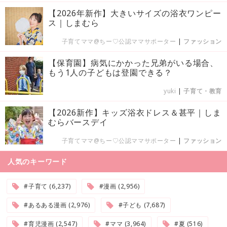
【2026年新作】大きいサイズの浴衣ワンピー
ス｜しまむら
子育てママ@ちー♡公認ママサポーター
|
ファッション
【保育園】病気にかかった兄弟がいる場合、
もう1人の子どもは登園できる？
yuki
|
子育て・教育
【2026新作】キッズ浴衣ドレス＆甚平｜しま
むらバースデイ
子育てママ@ちー♡公認ママサポーター
|
ファッション
人気のキーワード
#子育て (6,237)
#漫画 (2,956)
#あるある漫画 (2,976)
#子ども (7,687)
#育児漫画 (2,547)
#ママ (3,964)
#夏 (516)