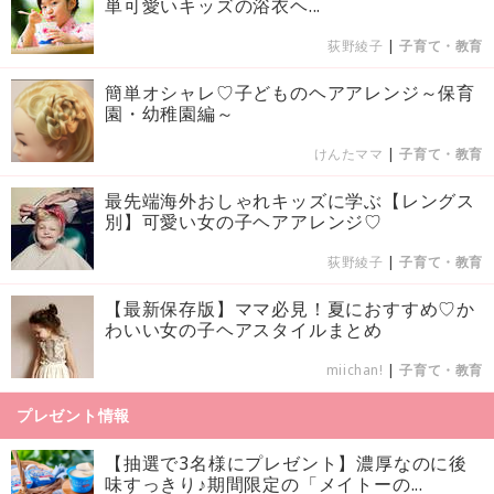
単可愛いキッズの浴衣ヘ...
荻野綾子
|
子育て・教育
簡単オシャレ♡子どものヘアアレンジ～保育
園・幼稚園編～
けんたママ
|
子育て・教育
最先端海外おしゃれキッズに学ぶ【レングス
別】可愛い女の子ヘアアレンジ♡
荻野綾子
|
子育て・教育
【最新保存版】ママ必見！夏におすすめ♡か
わいい女の子ヘアスタイルまとめ
miichan!
|
子育て・教育
プレゼント情報
【抽選で3名様にプレゼント】濃厚なのに後
味すっきり♪期間限定の「メイトーの...