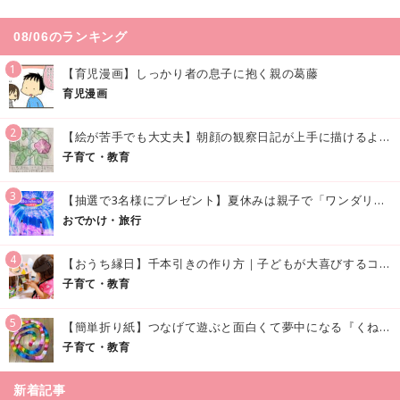
08/06のランキング
1
【育児漫画】しっかり者の息子に抱く親の葛藤
育児漫画
2
【絵が苦手でも大丈夫】朝顔の観察日記が上手に描けるようになる方法｜イラスト付き
子育て・教育
3
【抽選で3名様にプレゼント】夏休みは親子で「ワンダリア横浜」へ！涼しく学んで遊べる話題の没入型施設をご紹介
おでかけ・旅行
4
【おうち縁日】千本引きの作り方｜子どもが大喜びするコツやアイデア♪
子育て・教育
5
【簡単折り紙】つなげて遊ぶと面白くて夢中になる『くねくねへびさんの作り方』
子育て・教育
新着記事