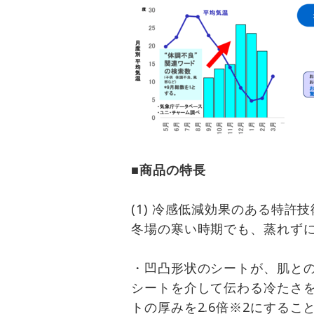
■商品の特長
(1) 冷感低減効果のある特
冬場の寒い時期でも、蒸れず
・凹凸形状のシートが、肌と
シートを介して伝わる冷たさ
トの厚みを2.6倍※2にする