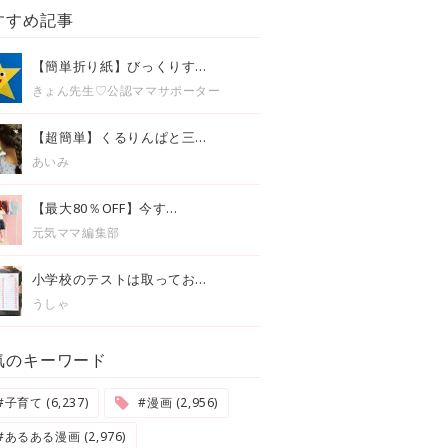
すすめ記事
【簡単折り紙】びっくりす...
きょん先生♡公認ママサポーター
【超簡単】くるりんぱと三...
あいみ
【最大80％OFF】今す...
元気ママ編集部
小学校のテストは取ってお...
うしゃ
気のキーワード
#子育て (6,237)
#漫画 (2,956)
#あるある漫画 (2,976)