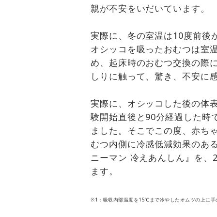
親が不安をいだいています。
実際に、冬の室温は10度前後
オシッコを吸ったおむつは室
め、起床時のおむつ交換の際
しりに触って、驚き、不安に
実際に、オシッコした後の体
験開始直後と90分経過した時
ました。そこでこの度、赤ち
むつ内側に冷感低減効果のあ
ニーマン 冷えあんしん』を、2
ます。
※1：吸収内部温度を15℃まで冷やしたオムツの上に