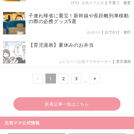
【PR】元気ママ公式
|
子育て・教育
子連れ帰省に重宝！新幹線や長距離列車移動
の際の必携グッズ5選
piyoco
|
おでかけ・旅行
【育児漫画】夏休みのお弁当
ぷにらー♡公認ママサポーター
|
育児漫画
1
2
3
…
新着記事一覧はこちら
元気ママ公式情報