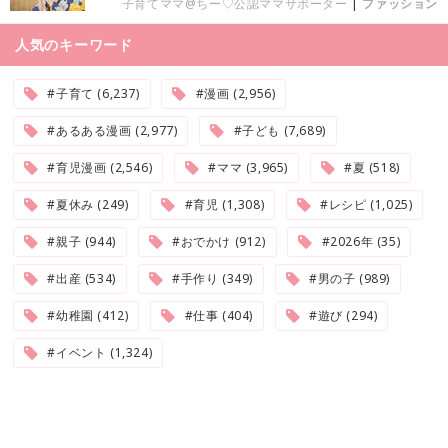
子育てママ@ちー♡公認ママサポーター
|
ファッション
人気のキーワード
#子育て (6,237)
#漫画 (2,956)
#あるある漫画 (2,977)
#子ども (7,689)
#育児漫画 (2,546)
#ママ (3,965)
#夏 (518)
#夏休み (249)
#育児 (1,308)
#レシピ (1,025)
#親子 (944)
#おでかけ (912)
#2026年 (35)
#出産 (534)
#手作り (349)
#男の子 (989)
#幼稚園 (412)
#仕事 (404)
#遊び (294)
#イベント (1,324)