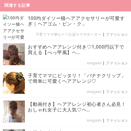
関連する記事
100均ダイソー猫ヘアアクセサリーが可愛す
ぎ｜ヘアゴム・ピン・ク...
子育てママ@ちー♡公認ママサポーター
|
ファッション
おすすめヘアアレンジ付き♡1,000円以下で
買える【べっ甲風】ヘ...
megumi
|
ファッション
子育てママにピッタリ！「バナナクリップ」
で簡単に可愛くヘアアレンジ♡
megumi
|
ファッション
【動画付き】ヘアアレンジ初心者さん必見！
おしゃれ女子に大人気♡ヘ...
megumi
|
ファッション