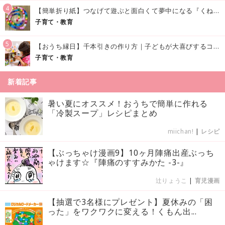
4
【簡単折り紙】つなげて遊ぶと面白くて夢中になる『くねくねへびさんの作り方』
子育て・教育
5
【おうち縁日】千本引きの作り方｜子どもが大喜びするコツやアイデア♪
子育て・教育
新着記事
暑い夏にオススメ！おうちで簡単に作れる
「冷製スープ」レシピまとめ
miichan!
|
レシピ
【ぶっちゃけ漫画9】10ヶ月陣痛出産ぶっち
ゃけます☆『陣痛のすすみかた -3-』
辻りょうこ
|
育児漫画
【抽選で3名様にプレゼント】夏休みの「困
った」をワクワクに変える！くもん出...