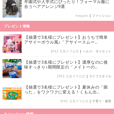
卒園式や入学式にぴったり！フォーマル服に
合うヘアアレンジ9選
megumi
|
ファッション
プレゼント情報
【抽選で3名様にプレゼント】おうちで簡単
アサイーボウル風♪「アサイースムー...
【PR】元気ママ公式
|
ヘルス・ダイエット
【抽選で3名様にプレゼント】濃厚なのに後
味すっきり♪期間限定の「メイトーの...
【PR】元気ママ公式
|
ライフスタイル
【抽選で3名様にプレゼント】夏休みの「困
った」をワクワクに変える！くもん出...
【PR】元気ママ公式
|
子育て・教育
キャンペーン情報