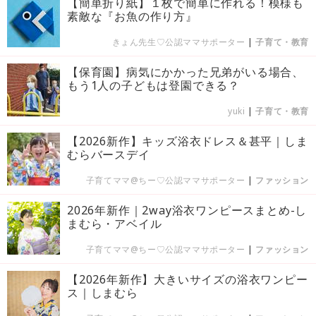
【簡単折り紙】１枚で簡単に作れる！模様も
素敵な『お魚の作り方』
きょん先生♡公認ママサポーター
|
子育て・教育
【保育園】病気にかかった兄弟がいる場合、
もう1人の子どもは登園できる？
yuki
|
子育て・教育
【2026新作】キッズ浴衣ドレス＆甚平｜しま
むらバースデイ
子育てママ@ちー♡公認ママサポーター
|
ファッション
2026年新作｜2way浴衣ワンピースまとめ-し
まむら・アベイル
子育てママ@ちー♡公認ママサポーター
|
ファッション
【2026年新作】大きいサイズの浴衣ワンピー
ス｜しまむら