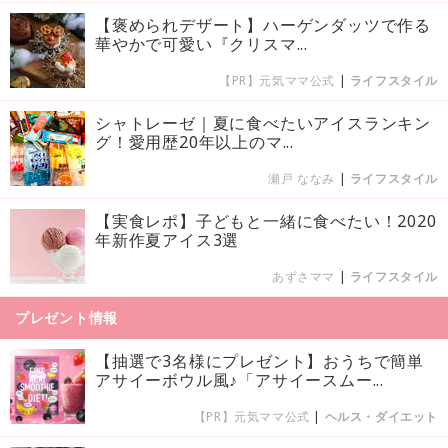
【褒められデザート】ハーゲンダッツで作る
華やかで可愛い『クリスマ...
【PR】元気ママ公式
|
ライフスタイル
シャトレーゼ｜夏に食べたいアイスランキン
グ！愛用歴20年以上のマ...
瀬戸 ななみ
|
ライフスタイル
【実食レポ】子どもと一緒に食べたい！2020
年新作夏アイス3選
あずさママ
|
ライフスタイル
プレゼント情報
【抽選で3名様にプレゼント】おうちで簡単
アサイーボウル風♪「アサイースムー...
【PR】元気ママ公式
|
ヘルス・ダイエット