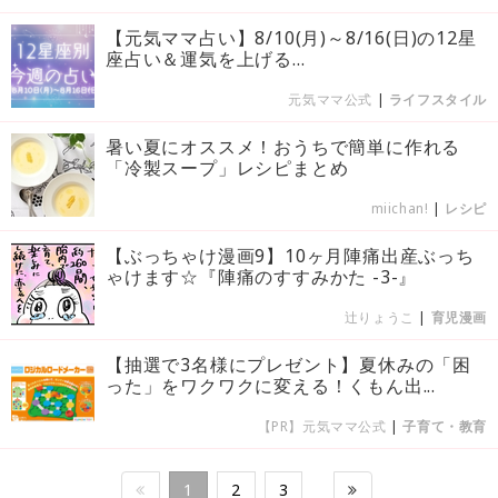
【元気ママ占い】8/10(月)～8/16(日)の12星
座占い＆運気を上げる...
元気ママ公式
|
ライフスタイル
暑い夏にオススメ！おうちで簡単に作れる
「冷製スープ」レシピまとめ
miichan!
|
レシピ
【ぶっちゃけ漫画9】10ヶ月陣痛出産ぶっち
ゃけます☆『陣痛のすすみかた -3-』
辻りょうこ
|
育児漫画
【抽選で3名様にプレゼント】夏休みの「困
った」をワクワクに変える！くもん出...
【PR】元気ママ公式
|
子育て・教育
1
2
3
…