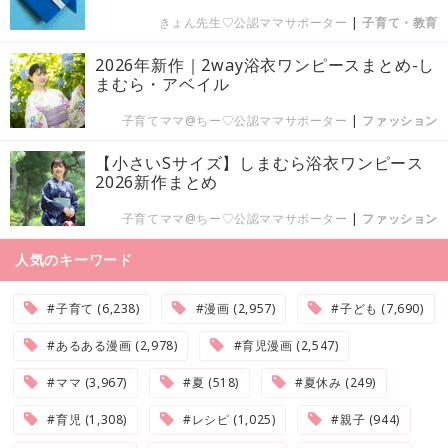
きょん先生♡公認ママサポーター
|
子育て・教育
2026年新作｜2way浴衣ワンピースまとめ-し
まむら・アベイル
子育てママ@ちー♡公認ママサポーター
|
ファッション
【小さいSサイズ】しまむら浴衣ワンピース
2026新作まとめ
子育てママ@ちー♡公認ママサポーター
|
ファッション
人気のキーワード
#子育て (6,238)
#漫画 (2,957)
#子ども (7,690)
#あるある漫画 (2,978)
#育児漫画 (2,547)
#ママ (3,967)
#夏 (518)
#夏休み (249)
#育児 (1,308)
#レシピ (1,025)
#親子 (944)