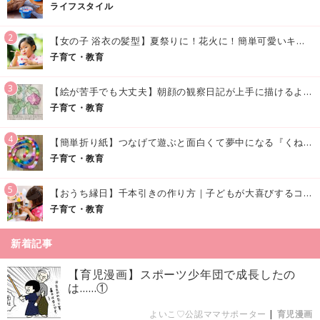
ライフスタイル
2
【女の子 浴衣の髪型】夏祭りに！花火に！簡単可愛いキッズの浴衣ヘアアレンジまとめ
子育て・教育
3
【絵が苦手でも大丈夫】朝顔の観察日記が上手に描けるようになる方法｜イラスト付き
子育て・教育
4
【簡単折り紙】つなげて遊ぶと面白くて夢中になる『くねくねへびさんの作り方』
子育て・教育
5
【おうち縁日】千本引きの作り方｜子どもが大喜びするコツやアイデア♪
子育て・教育
新着記事
【育児漫画】スポーツ少年団で成長したの
は……①
よいこ♡公認ママサポーター
|
育児漫画