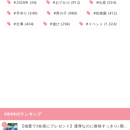
#2026年 (36)
#おでかけ (912)
#出産 (534)
#手作り (349)
#男の子 (989)
#幼稚園 (412)
#仕事 (404)
#遊び (294)
#イベント (1,324)
08/09のランキング
1
【抽選で3名様にプレゼント】濃厚なのに後味すっきり♪期間限定の「メイトーのなめらかプリン カルピス®入りソース」で夏を味わおう！