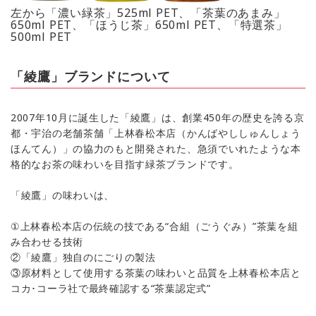
左から「濃い緑茶」525ml PET、「茶葉のあまみ」
650ml PET、「ほうじ茶」650ml PET、「特選茶」
500ml PET
「綾鷹」ブランドについて
2007年10月に誕生した「綾鷹」は、創業450年の歴史を誇る京
都・宇治の老舗茶舗「上林春松本店（かんばやししゅんしょう
ほんてん）」の協力のもと開発された、急須でいれたような本
格的なお茶の味わいを目指す緑茶ブランドです。
「綾鷹」の味わいは、
①上林春松本店の伝統の技である“合組（ごうぐみ）”茶葉を組
み合わせる技術
②「綾鷹」独自のにごりの製法
③原材料として使用する茶葉の味わいと品質を上林春松本店と
コカ･コーラ社で最終確認する“茶葉認定式”