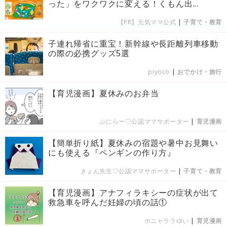
った」をワクワクに変える！くもん出...
【PR】元気ママ公式
|
子育て・教育
子連れ帰省に重宝！新幹線や長距離列車移動
の際の必携グッズ5選
piyoco
|
おでかけ・旅行
【育児漫画】夏休みのお弁当
ぷにらー♡公認ママサポーター
|
育児漫画
【簡単折り紙】夏休みの宿題や暑中お見舞い
にも使える『ペンギンの作り方』
きょん先生♡公認ママサポーター
|
子育て・教育
【育児漫画】アナフィラキシーの症状が出て
救急車を呼んだ妊婦の頃の話①
ホニャララゆい
|
育児漫画