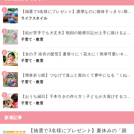
1
【抽選で3名様にプレゼント】濃厚なのに後味すっきり♪期間限定の「メイトーのなめらかプリン カルピス®入りソース」で夏を味わおう！
ライフスタイル
2
【絵が苦手でも大丈夫】朝顔の観察日記が上手に描けるようになる方法｜イラスト付き
子育て・教育
3
【女の子 浴衣の髪型】夏祭りに！花火に！簡単可愛いキッズの浴衣ヘアアレンジまとめ
子育て・教育
4
【簡単折り紙】つなげて遊ぶと面白くて夢中になる『くねくねへびさんの作り方』
子育て・教育
5
【おうち縁日】千本引きの作り方｜子どもが大喜びするコツやアイデア♪
子育て・教育
新着記事
【抽選で3名様にプレゼント】夏休みの「困