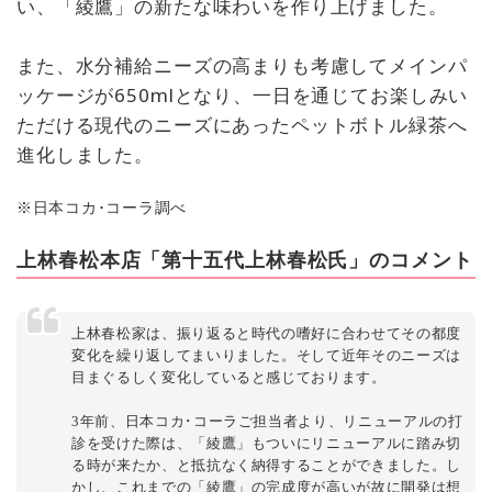
い、「綾鷹」の新たな味わいを作り上げました。
また、水分補給ニーズの高まりも考慮してメインパ
ッケージが650mlとなり、一日を通じてお楽しみい
ただける現代のニーズにあったペットボトル緑茶へ
進化しました。
※日本コカ･コーラ調べ
上林春松本店「第十五代上林春松氏」のコメント
上林春松家は、振り返ると時代の嗜好に合わせてその都度
変化を繰り返してまいりました。そして近年そのニーズは
目まぐるしく変化していると感じております。
3年前、日本コカ･コーラご担当者より、リニューアルの打
診を受けた際は、「綾鷹」もついにリニューアルに踏み切
る時が来たか、と抵抗なく納得することができました。し
かし、これまでの「綾鷹」の完成度が高いが故に開発は想