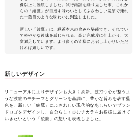
像以上に難航しました。試行錯誤を繰り返した末、これか
らの「綾鷹」が目指す味わいとしてふさわしい急須で淹れ
た一煎目のような味わいに到達しました。
新しい「綾鷹」は、緑茶本来の旨みを堪能でき、それでい
て軽やかな後味を感じられる、高い完成度に仕上がり、大
変満足しています。より多くの皆様にお召し上がりいただ
ければ嬉しいです。
新しいデザイン
リニューアルによりデザインも大きく刷新。波打つ心が整うよ
うな波紋のモチーフとグリーンを基調に、豊かな旨みを表す藍
色を、新しい「綾鷹」にふさわしい現代的なあしらいでブラン
ドロゴをデザインし、自分らしく歩むチカラをお客様に届けて
いきたいという「綾鷹」の想いを表現しました。