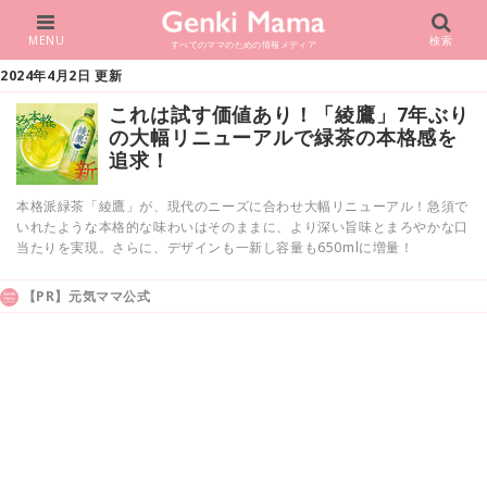
MENU
検索
すべてのママのための情報メディア
2024年4月2日 更新
これは試す価値あり！「綾鷹」7年ぶり
の大幅リニューアルで緑茶の本格感を
追求！
本格派緑茶「綾鷹」が、現代のニーズに合わせ大幅リニューアル！急須で
いれたような本格的な味わいはそのままに、より深い旨味とまろやかな口
当たりを実現。さらに、デザインも一新し容量も650mlに増量！
【PR】元気ママ公式