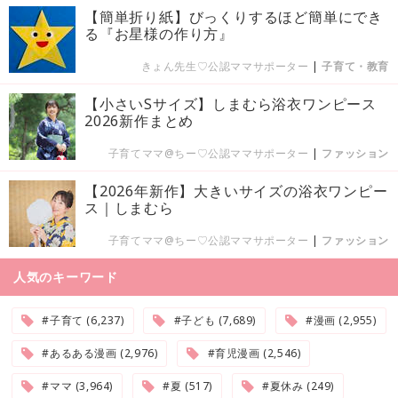
【簡単折り紙】びっくりするほど簡単にでき
る『お星様の作り方』
きょん先生♡公認ママサポーター
|
子育て・教育
【小さいSサイズ】しまむら浴衣ワンピース
2026新作まとめ
子育てママ@ちー♡公認ママサポーター
|
ファッション
【2026年新作】大きいサイズの浴衣ワンピー
ス｜しまむら
子育てママ@ちー♡公認ママサポーター
|
ファッション
人気のキーワード
#子育て (6,237)
#子ども (7,689)
#漫画 (2,955)
#あるある漫画 (2,976)
#育児漫画 (2,546)
#ママ (3,964)
#夏 (517)
#夏休み (249)