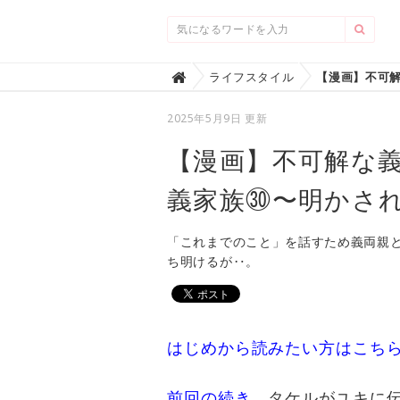
Home
ライフスタイル

2025年5月9日 更新
【漫画】不可解な
義家族㉚〜明かさ
「これまでのこと」を話すため義両親
ち明けるが‥。
はじめから読みたい方はこち
前回の続き
。タケルがユキに