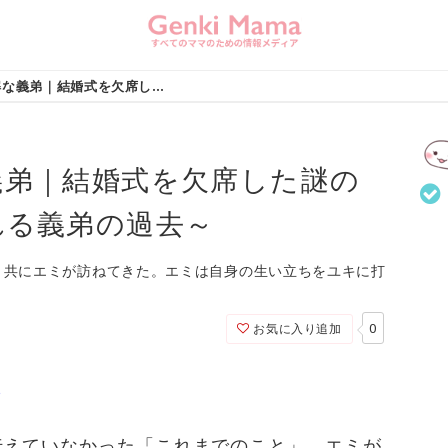
【漫画】不可解な義弟｜結婚式を欠席した謎の義家族㉚〜明かされる義弟の過去～
義弟｜結婚式を欠席した謎の
れる義弟の過去～
と共にエミが訪ねてきた。エミは自身の生い立ちをユキに打
0
お気に入り追加
ら
伝えていなかった「これまでのこと」。エミが