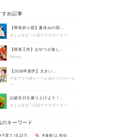
すすめ記事
【簡単折り紙】夏休みの宿...
きょん先生♡公認ママサポーター
【簡単工作】おやつが楽し...
Emma
【2026年新作】大きい...
子育てママ@ちー♡公認ママサポータ
ー
お誕生日を盛り上げよう！...
きょん先生♡公認ママサポーター
気のキーワード
#子育て (6,237)
#漫画 (2,956)