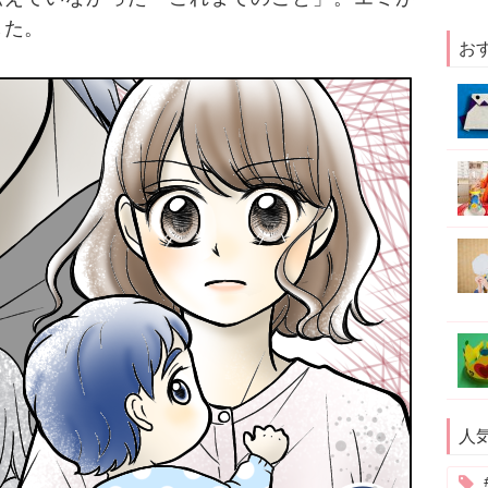
した。
お
人