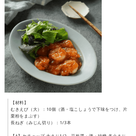
【材料】
むきえび（大）：10個（酒・塩こしょうで下味をつけ、片
栗粉をまぶす）
長ねぎ（みじん切り）：1/3本
【A】ケチャップ 大さじ1/2、豆板醤・酒・砂糖 各小さじ