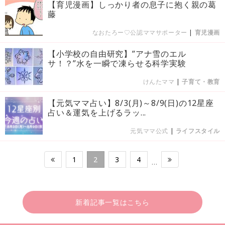
【育児漫画】しっかり者の息子に抱く親の葛
藤
なおたろー♡公認ママサポーター
|
育児漫画
【小学校の自由研究】”アナ雪のエル
サ！？”水を一瞬で凍らせる科学実験
けんたママ
|
子育て・教育
【元気ママ占い】8/3(月)～8/9(日)の12星座
占い＆運気を上げるラッ...
元気ママ公式
|
ライフスタイル
1
2
3
4
…
新着記事一覧はこちら