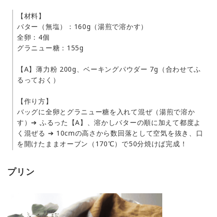
【材料】
バター（無塩）：160g（湯煎で溶かす）
全卵：4個
グラニュー糖：155g
【A】薄力粉 200g、ベーキングパウダー 7g（合わせてふ
るっておく）
【作り方】
バッグに全卵とグラニュー糖を入れて混ぜ（湯煎で溶か
す）➔ ふるった【A】、溶かしバターの順に加えて都度よ
く混ぜる ➔ 10cmの高さから数回落として空気を抜き、口
を開けたままオーブン（170℃）で50分焼けば完成！
プリン