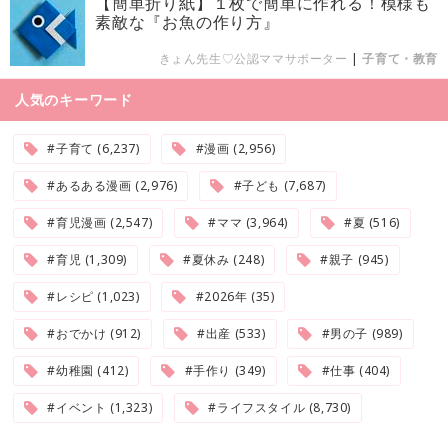
【簡単折り紙】１枚で簡単に作れる！模様も
素敵な『お魚の作り方』
きょん先生♡公認ママサポーター
|
子育て・教育
人気のキーワード
#子育て (6,237)
#漫画 (2,956)
#あるある漫画 (2,976)
#子ども (7,687)
#育児漫画 (2,547)
#ママ (3,964)
#夏 (516)
#育児 (1,309)
#夏休み (248)
#親子 (945)
#レシピ (1,023)
#2026年 (35)
#おでかけ (912)
#出産 (533)
#男の子 (989)
#幼稚園 (412)
#手作り (349)
#仕事 (404)
#イベント (1,323)
#ライフスタイル (8,730)