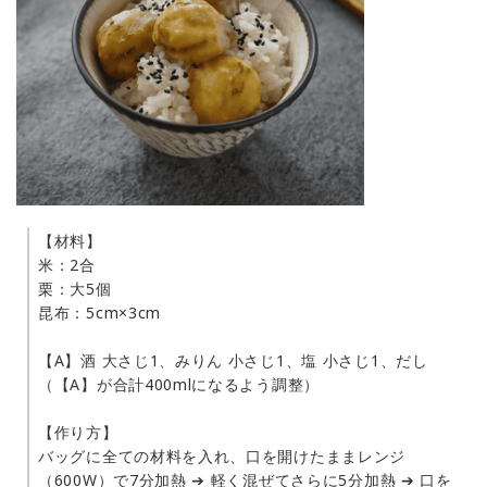
【材料】
米：2合
栗：大5個
昆布：5cm×3cm
【A】酒 大さじ1、みりん 小さじ1、塩 小さじ1、だし
（【A】が合計400mlになるよう調整）
【作り方】
バッグに全ての材料を入れ、口を開けたままレンジ
（600W）で7分加熱 ➔ 軽く混ぜてさらに5分加熱 ➔ 口を