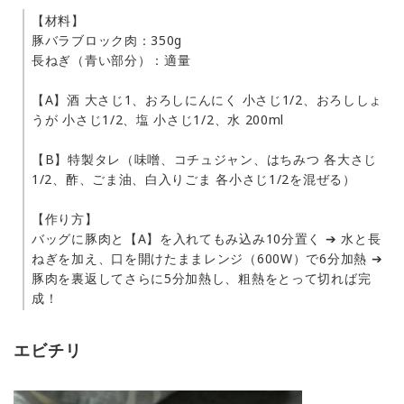
【材料】
豚バラブロック肉：350g
長ねぎ（青い部分）：適量
【A】酒 大さじ1、おろしにんにく 小さじ1/2、おろししょ
うが 小さじ1/2、塩 小さじ1/2、水 200ml
【B】特製タレ（味噌、コチュジャン、はちみつ 各大さじ
1/2、酢、ごま油、白入りごま 各小さじ1/2を混ぜる）
【作り方】
バッグに豚肉と【A】を入れてもみ込み10分置く ➔ 水と長
ねぎを加え、口を開けたままレンジ（600W）で6分加熱 ➔
豚肉を裏返してさらに5分加熱し、粗熱をとって切れば完
成！
エビチリ