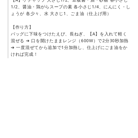
1/2、醤油・鶏がらスープの素 各小さじ1/4、にんにく・し
ょうが 各少々、水 大さじ1、ごま油（仕上げ用）
【作り方】
バッグに下味をつけたえび、長ねぎ、【A】を入れて軽く
混ぜる ➔ 口を開けたままレンジ（600W）で2分30秒加熱
➔ 一度混ぜてから追加で1分加熱し、仕上げにごま油をか
ければ完成！