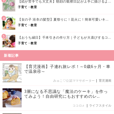
3
【絵が苦手でも大丈夫】朝顔の観察日記が上手に描けるようになる方法｜イラスト付き
子育て・教育
4
【女の子 浴衣の髪型】夏祭りに！花火に！簡単可愛いキッズの浴衣ヘアアレンジまとめ
子育て・教育
5
【おうち縁日】千本引きの作り方｜子どもが大喜びするコツやアイデア♪
子育て・教育
新着記事
【育児漫画】子連れ旅レポ！～0歳6ヶ月・車
で温泉④～
みゅこ♡公認ママサポーター
|
育児漫画
3層になる不思議な「魔法のケーキ」を作っ
てみよう！自由研究にもおすすめのレ...
ココロ♬
|
ライフスタイル