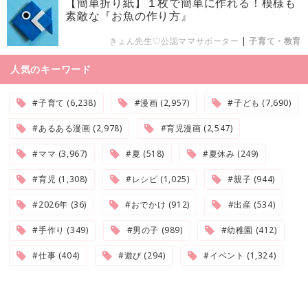
【簡単折り紙】１枚で簡単に作れる！模様も
素敵な『お魚の作り方』
きょん先生♡公認ママサポーター
|
子育て・教育
人気のキーワード
#子育て (6,238)
#漫画 (2,957)
#子ども (7,690)
#あるある漫画 (2,978)
#育児漫画 (2,547)
#ママ (3,967)
#夏 (518)
#夏休み (249)
#育児 (1,308)
#レシピ (1,025)
#親子 (944)
#2026年 (36)
#おでかけ (912)
#出産 (534)
#手作り (349)
#男の子 (989)
#幼稚園 (412)
#仕事 (404)
#遊び (294)
#イベント (1,324)