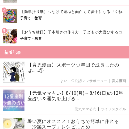
4
【簡単折り紙】つなげて遊ぶと面白くて夢中になる『くねくねへびさんの作り方』
子育て・教育
5
【おうち縁日】千本引きの作り方｜子どもが大喜びするコツやアイデア♪
子育て・教育
新着記事
【育児漫画】スポーツ少年団で成長したの
は……①
よいこ♡公認ママサポーター
|
育児漫画
【元気ママ占い】8/10(月)～8/16(日)の12星
座占い＆運気を上げる...
元気ママ公式
|
ライフスタイル
暑い夏にオススメ！おうちで簡単に作れる
「冷製スープ」レシピまとめ