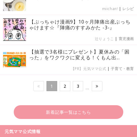
miichan!
|
レシピ
【ぶっちゃけ漫画9】10ヶ月陣痛出産ぶっち
ゃけます☆『陣痛のすすみかた -3-』
辻りょうこ
|
育児漫画
【抽選で3名様にプレゼント】夏休みの「困
った」をワクワクに変える！くもん出...
【PR】元気ママ公式
|
子育て・教育
1
2
3
…
新着記事一覧はこちら
元気ママ公式情報