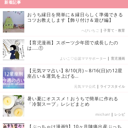
新着記事
おうち縁日を簡単に＆縁日らしく準備できる
コツお教えします【飾り付け＆遊び編】
へびいちご
|
子育て・教育
【育児漫画】スポーツ少年団で成長したの
は……①
よいこ♡公認ママサポーター
|
育児漫画
【元気ママ占い】8/10(月)～8/16(日)の12星
座占い＆運気を上げる...
元気ママ公式
|
ライフスタイル
暑い夏にオススメ！おうちで簡単に作れる
「冷製スープ」レシピまとめ
miichan!
|
レシピ
【ぶっちゃけ漫画9】10ヶ月陣痛出産ぶっち