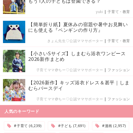
もう1人の子どもは登園できる？
yuki
|
子育て・教育
【簡単折り紙】夏休みの宿題や暑中お見舞い
にも使える『ペンギンの作り方』
きょん先生♡公認ママサポーター
|
子育て・教育
【小さいSサイズ】しまむら浴衣ワンピース
2026新作まとめ
子育てママ@ちー♡公認ママサポーター
|
ファッション
【2026新作】キッズ浴衣ドレス＆甚平｜しま
むらバースデイ
子育てママ@ちー♡公認ママサポーター
|
ファッション
人気のキーワード
#子育て (6,239)
#子ども (7,691)
#漫画 (2,957)