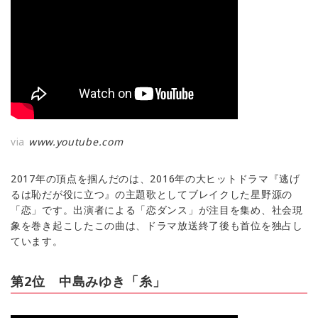
via
www.youtube.com
2017年の頂点を掴んだのは、2016年の大ヒットドラマ『逃げ
るは恥だが役に立つ』の主題歌としてブレイクした星野源の
「恋」です。出演者による「恋ダンス」が注目を集め、社会現
象を巻き起こしたこの曲は、ドラマ放送終了後も首位を独占し
ています。
第2位 中島みゆき「糸」