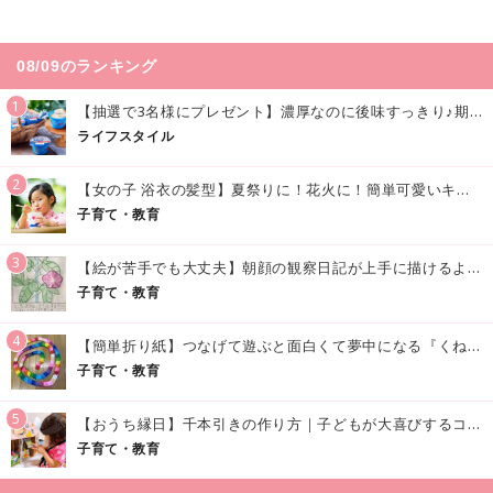
08/09のランキング
1
【抽選で3名様にプレゼント】濃厚なのに後味すっきり♪期間限定の「メイトーのなめらかプリン カルピス®入りソース」で夏を味わおう！
ライフスタイル
2
【女の子 浴衣の髪型】夏祭りに！花火に！簡単可愛いキッズの浴衣ヘアアレンジまとめ
子育て・教育
3
【絵が苦手でも大丈夫】朝顔の観察日記が上手に描けるようになる方法｜イラスト付き
子育て・教育
4
【簡単折り紙】つなげて遊ぶと面白くて夢中になる『くねくねへびさんの作り方』
子育て・教育
5
【おうち縁日】千本引きの作り方｜子どもが大喜びするコツやアイデア♪
子育て・教育