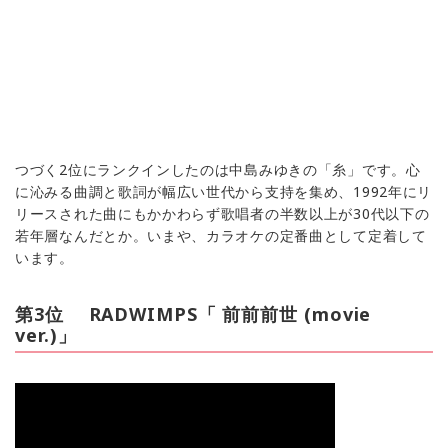
つづく2位にランクインしたのは中島みゆきの「糸」です。心
に沁みる曲調と歌詞が幅広い世代から支持を集め、1992年にリ
リースされた曲にもかかわらず歌唱者の半数以上が30代以下の
若年層なんだとか。いまや、カラオケの定番曲として定着して
います。
第3位 RADWIMPS「 前前前世 (movie
ver.)」