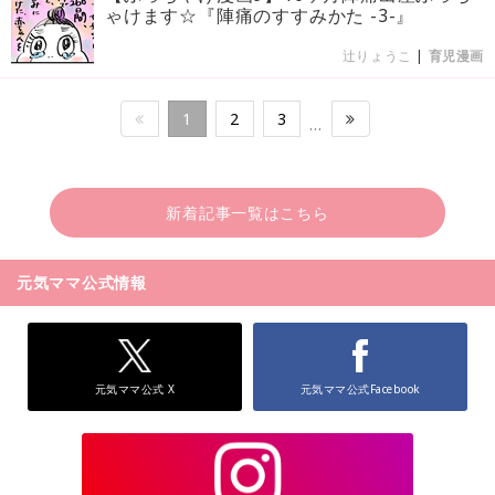
ゃけます☆『陣痛のすすみかた -3-』
辻りょうこ
|
育児漫画
1
2
3
…
新着記事一覧はこちら
元気ママ公式情報
元気ママ公式 X
元気ママ公式Facebook