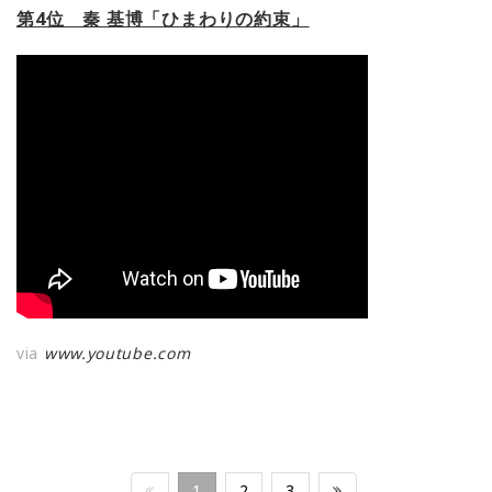
第4位 秦 基博「ひまわりの約束」
via
www.youtube.com
1
2
3