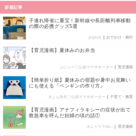
新着記事
子連れ帰省に重宝！新幹線や長距離列車移動
の際の必携グッズ5選
piyoco
|
おでかけ・旅行
【育児漫画】夏休みのお弁当
ぷにらー♡公認ママサポーター
|
育児漫画
【簡単折り紙】夏休みの宿題や暑中お見舞い
にも使える『ペンギンの作り方』
きょん先生♡公認ママサポーター
|
子育て・教育
【育児漫画】アナフィラキシーの症状が出て
救急車を呼んだ妊婦の頃の話①
ホニャララゆい
|
育児漫画