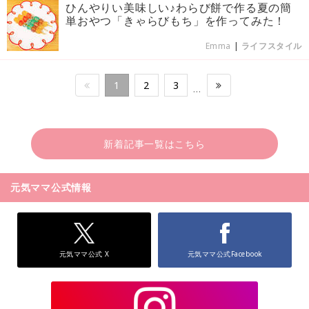
ひんやりい美味しい♪わらび餅で作る夏の簡
単おやつ「きゃらびもち」を作ってみた！
Emma
|
ライフスタイル
1
2
3
…
新着記事一覧はこちら
元気ママ公式情報
元気ママ公式 X
元気ママ公式Facebook