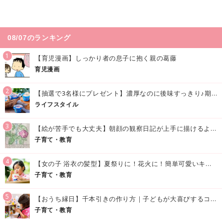
08/07のランキング
1
【育児漫画】しっかり者の息子に抱く親の葛藤
育児漫画
2
【抽選で3名様にプレゼント】濃厚なのに後味すっきり♪期間限定の「メイトーのなめらかプリン カルピス®入りソース」で夏を味わおう！
ライフスタイル
3
【絵が苦手でも大丈夫】朝顔の観察日記が上手に描けるようになる方法｜イラスト付き
子育て・教育
4
【女の子 浴衣の髪型】夏祭りに！花火に！簡単可愛いキッズの浴衣ヘアアレンジまとめ
子育て・教育
5
【おうち縁日】千本引きの作り方｜子どもが大喜びするコツやアイデア♪
子育て・教育