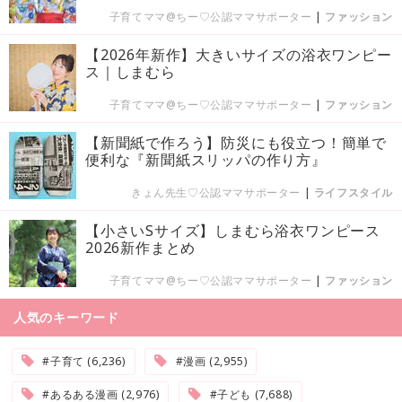
子育てママ@ちー♡公認ママサポーター
|
ファッション
【2026年新作】大きいサイズの浴衣ワンピー
ス｜しまむら
子育てママ@ちー♡公認ママサポーター
|
ファッション
【新聞紙で作ろう】防災にも役立つ！簡単で
便利な『新聞紙スリッパの作り方』
きょん先生♡公認ママサポーター
|
ライフスタイル
【小さいSサイズ】しまむら浴衣ワンピース
2026新作まとめ
子育てママ@ちー♡公認ママサポーター
|
ファッション
人気のキーワード
#子育て (6,236)
#漫画 (2,955)
#あるある漫画 (2,976)
#子ども (7,688)