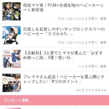
現役ママ発！PCM×冷感生地のベビーカーシ
ート新登場
【PR】元気ママ公式
|
子育て・教育
日差しを反射しやすいサンブロックカラーの
ベビーカー『スゴカルS』...
【PR】元気ママ公式
|
子育て・教育
【月齢別】3人育てたママが選んだ「おすす
め抱っこ紐」3選！使い分...
りの
|
子育て・教育
プレママさん必読！ベビーカーを選ぶ際にチ
ェックしたい「8つのポイント」
Mei
|
ライフスタイル
プレゼント情報