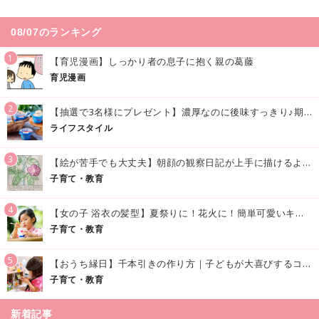
08/07のランキング
1
【育児漫画】しっかり者の息子に抱く親の葛藤
育児漫画
2
【抽選で3名様にプレゼント】濃厚なのに後味すっきり♪期間限定の「メイトーのなめらかプリン カルピス®入りソース」で夏を味わおう！
ライフスタイル
3
【絵が苦手でも大丈夫】朝顔の観察日記が上手に描けるようになる方法｜イラスト付き
子育て・教育
4
【女の子 浴衣の髪型】夏祭りに！花火に！簡単可愛いキッズの浴衣ヘアアレンジまとめ
子育て・教育
5
【おうち縁日】千本引きの作り方｜子どもが大喜びするコツやアイデア♪
子育て・教育
新着記事