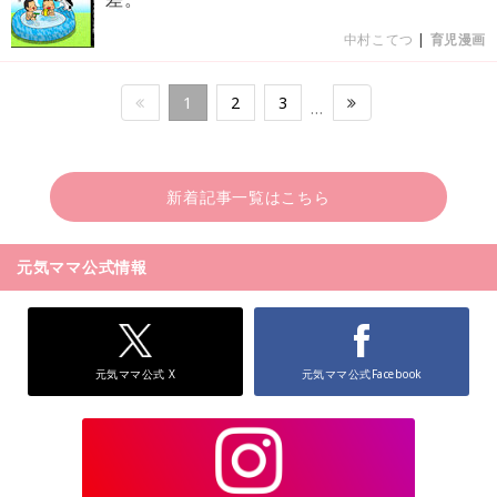
中村こてつ
|
育児漫画
1
2
3
…
新着記事一覧はこちら
元気ママ公式情報
元気ママ公式 X
元気ママ公式Facebook