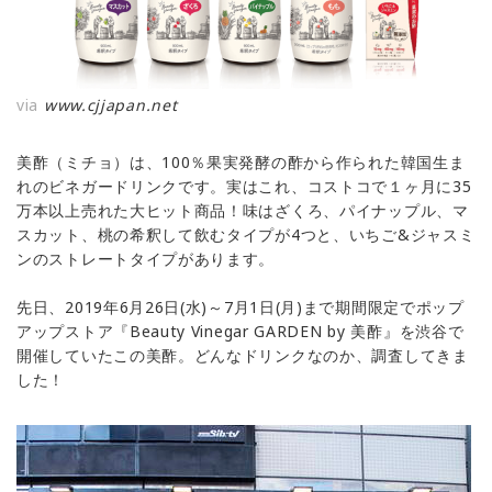
via
www.cjjapan.net
美酢（ミチョ）は、100％果実発酵の酢から作られた韓国生ま
れのビネガードリンクです。実はこれ、コストコで１ヶ月に35
万本以上売れた大ヒット商品！味はざくろ、パイナップル、マ
スカット、桃の希釈して飲むタイプが4つと、いちご&ジャスミ
ンのストレートタイプがあります。
先日、2019年6月26日(水)～7月1日(月)まで期間限定でポップ
アップストア『Beauty Vinegar GARDEN by 美酢』を渋谷で
開催していたこの美酢。どんなドリンクなのか、調査してきま
した！