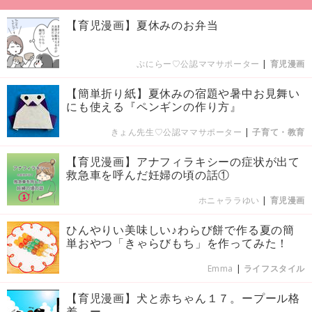
【育児漫画】夏休みのお弁当
ぷにらー♡公認ママサポーター
|
育児漫画
【簡単折り紙】夏休みの宿題や暑中お見舞い
にも使える『ペンギンの作り方』
きょん先生♡公認ママサポーター
|
子育て・教育
【育児漫画】アナフィラキシーの症状が出て
救急車を呼んだ妊婦の頃の話①
ホニャララゆい
|
育児漫画
ひんやりい美味しい♪わらび餅で作る夏の簡
単おやつ「きゃらびもち」を作ってみた！
Emma
|
ライフスタイル
【育児漫画】犬と赤ちゃん１７。ープール格
差。ー