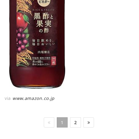
via
www.amazon.co.jp
1
2