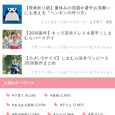
【簡単折り紙】夏休みの宿題や暑中お見舞い
にも使える『ペンギンの作り方』
きょん先生♡公認ママサポーター
|
子育て・教育
【2026新作】キッズ浴衣ドレス＆甚平｜しま
むらバースデイ
子育てママ@ちー♡公認ママサポーター
|
ファッション
【小さいSサイズ】しまむら浴衣ワンピース
2026新作まとめ
子育てママ@ちー♡公認ママサポーター
|
ファッション
人気のキーワード
#子育て (6,236)
#漫画 (2,955)
#あるある漫画 (2,976)
#子ども (7,687)
#育児漫画 (2,546)
#ママ (3,964)
#夏 (517)