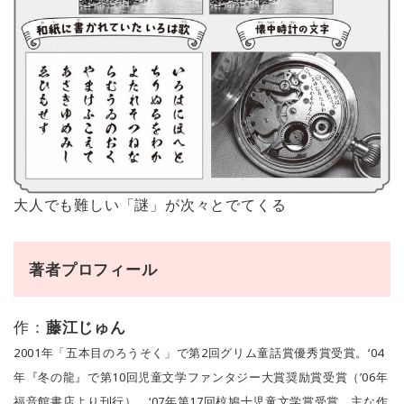
大人でも難しい「謎」が次々とでてくる
著者プロフィール
作：
藤江じゅん
2001年「五本目のろうそく」で第2回グリム童話賞優秀賞受賞。‘04
年『冬の龍』で第10回児童文学ファンタジー大賞奨励賞受賞（’06年
福音館書店より刊行）、‘07年第17回椋鳩十児童文学賞受賞。主な作