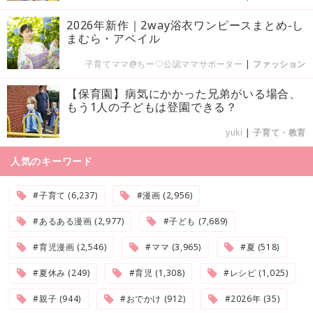
2026年新作｜2way浴衣ワンピースまとめ-し
まむら・アベイル
子育てママ@ちー♡公認ママサポーター
|
ファッション
【保育園】病気にかかった兄弟がいる場合、
もう1人の子どもは登園できる？
yuki
|
子育て・教育
人気のキーワード
#子育て (6,237)
#漫画 (2,956)
#あるある漫画 (2,977)
#子ども (7,689)
#育児漫画 (2,546)
#ママ (3,965)
#夏 (518)
#夏休み (249)
#育児 (1,308)
#レシピ (1,025)
#親子 (944)
#おでかけ (912)
#2026年 (35)