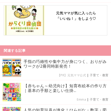
元気ママが気に入ったら
「いいね！」をしよう♡
関連する記事
手指の巧緻性や集中力が身につく、おりがみ
ワークが2冊同時新発売！
【PR】元気ママ公式
|
子育て・教育
【赤ちゃん～幼児向け】知育布絵本の作り方
｜基本の手順と楽しい仕掛...
Emma
|
子育て・教育
人気の知育玩具が進化！ひらがな・数字・図