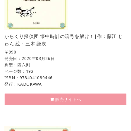
からくり探偵団 懐中時計の暗号を解け！|作：藤江 じ
ゅん 絵：三木 謙次
￥
990
発売日：2020年03月26日
判型：四六判
ページ数：192
ISBN：9784041089446
発行：KADOKAWA
販売サイトへ