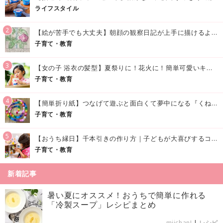
ライフスタイル
2
【絵が苦手でも大丈夫】朝顔の観察日記が上手に描けるようになる方法｜イラスト付き
子育て・教育
3
【女の子 浴衣の髪型】夏祭りに！花火に！簡単可愛いキッズの浴衣ヘアアレンジまとめ
子育て・教育
4
【簡単折り紙】つなげて遊ぶと面白くて夢中になる『くねくねへびさんの作り方』
子育て・教育
5
【おうち縁日】千本引きの作り方｜子どもが大喜びするコツやアイデア♪
子育て・教育
新着記事
暑い夏にオススメ！おうちで簡単に作れる
「冷製スープ」レシピまとめ
miichan!
|
レシピ