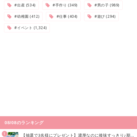
#出産 (534)
#手作り (349)
#男の子 (989)
#幼稚園 (412)
#仕事 (404)
#遊び (294)
#イベント (1,324)
08/08のランキング
1
【抽選で3名様にプレゼント】濃厚なのに後味すっきり♪期間限定の「メイトーのなめらかプリン カルピス®入りソース」で夏を味わおう！