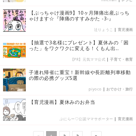
【ぶっちゃけ漫画9】10ヶ月陣痛出産ぶっち
ゃけます☆『陣痛のすすみかた -3-』
辻りょうこ
|
育児漫画
【抽選で3名様にプレゼント】夏休みの「困
った」をワクワクに変える！くもん出...
【PR】元気ママ公式
|
子育て・教育
子連れ帰省に重宝！新幹線や長距離列車移動
の際の必携グッズ5選
piyoco
|
おでかけ・旅行
【育児漫画】夏休みのお弁当
ぷにらー♡公認ママサポーター
|
育児漫画