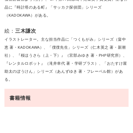
品に『時計塔のある町』「サッカク探偵団」シリーズ
（KADOKAWA）がある。
絵：
三木謙次
イラストレーター。主な担当作品に「つくもがみ」シリーズ（畠中
恵 著・KADOKAWA）、「僕僕先生」シリーズ（仁木英之 著・新潮
社）、『桜ほうさら（上・下）』（宮部みゆき 著・PHP研究所）、
『レンタルロボット』（滝井幸代 著・学研プラス）、「おたすけ屋
助太のぼうけん」シリーズ（あんずゆき 著・フレーベル館）があ
る。
書籍情報