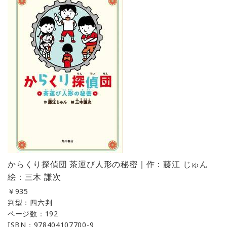
からくり探偵団 茶運び人形の秘密｜作：藤江 じゅん
絵：三木 謙次
￥
935
判型：四六判
ページ数：192
ISBN：978404107700-9