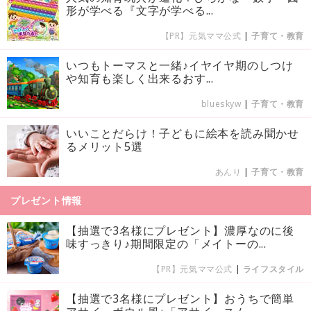
形が学べる『文字が学べる...
【PR】元気ママ公式
|
子育て・教育
いつもトーマスと一緒♪イヤイヤ期のしつけ
や知育も楽しく出来るおす...
blueskyw
|
子育て・教育
いいことだらけ！子どもに絵本を読み聞かせ
るメリット5選
あんり
|
子育て・教育
プレゼント情報
【抽選で3名様にプレゼント】濃厚なのに後
味すっきり♪期間限定の「メイトーの...
【PR】元気ママ公式
|
ライフスタイル
【抽選で3名様にプレゼント】おうちで簡単