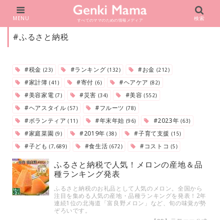
MENU
検索
すべてのママのための情報メディア
#ふるさと納税
#税金
#ランキング
#お金
(23)
(132)
(212)
#家計簿
#寄付
#ヘアケア
(41)
(6)
(82)
#美容家電
#災害
#美容
(7)
(34)
(552)
#ヘアスタイル
#フルーツ
(57)
(78)
#ボランティア
#年末年始
#2023年
(11)
(96)
(63)
#家庭菜園
#2019年
#子育て支援
(9)
(38)
(15)
#子ども
#食生活
#コストコ
(7,689)
(672)
(5)
ふるさと納税で人気！メロンの産地＆品
種ランキング発表
ふるさと納税のお礼品として人気のメロン。全国から
注目を集める人気の産地・品種ランキングを発表！2年
連続1位の北海道「富良野メロン」など、旬の味覚が勢
ぞろいです。