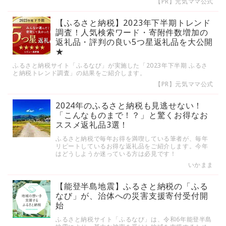
【PR】元気ママ公式
【ふるさと納税】2023年下半期トレンド
調査！人気検索ワード・寄附件数増加の
返礼品・評判の良い5つ星返礼品を大公開
★
ふるさと納税サイト「ふるなび」が実施した「2023年下半期 ふるさ
と納税トレンド調査」の結果をご紹介します。
【PR】元気ママ公式
2024年のふるさと納税も見逃せない！
「こんなものまで！？」と驚くお得なお
ススメ返礼品3選！
ふるさと納税で毎年お得を満喫している筆者が、毎年
リピートしているお得な返礼品をご紹介します。今年
はどうしようか迷っている方は必見です！
いかまま
【能登半島地震】ふるさと納税の「ふる
なび」が、治体への災害支援寄付受付開
始
ふるさと納税サイト「ふるなび」は、令和6年能登半島