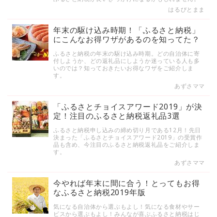
はるぴとまま
年末の駆け込み時期！「ふるさと納税」
にこんなお得ワザがあるのを知ってた？
ふるさと納税の年末の駆け込み時期。どの自治体に寄
付しようか、どの返礼品にしようか迷っている人も多
いのでは？知っておきたいお得なワザをご紹介しま
す。
あずさママ
「ふるさとチョイスアワード2019」が決
定！注目のふるさと納税返礼品3選
ふるさと納税申し込みの締め切り月である12月！先日
決まった「ふるさとチョイスアワード2019」の受賞作
品も含め、今注目のふるさと納税返礼品をご紹介しま
す。
あずさママ
今やれば年末に間に合う！とってもお得
なふるさと納税2019年版
気になる自治体から選ぶもよし！気になる食材やサー
ビスから選ぶもよし！みんなが喜ぶふるさと納税はじ