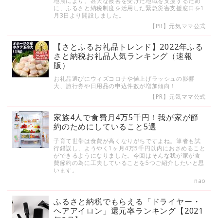
地震により、甚大な被害を受けた地域を支援するため
に、ふるさと納税制度を活用した緊急災害支援窓口を1
月3日より開設しました。
【PR】元気ママ公式
【さとふるお礼品トレンド】2022年ふる
さと納税お礼品人気ランキング（速報
版）
お礼品選びにウィズコロナや値上げラッシュの影響
大、旅行券や日用品の申込件数が増加傾向！
【PR】元気ママ公式
家族4人で食費月4万5千円！我が家が節
約のためにしていること5選
子育て世帯は食費が高くなりがちですよね。筆者も試
行錯誤し、ようやく1ヶ月4万5千円以内におさめること
ができるようになりました。今回はそんな我が家が食
費節約の為に工夫していることを5つご紹介したいと思
います。
nao
ふるさと納税でもらえる「ドライヤー・
ヘアアイロン」還元率ランキング【2021