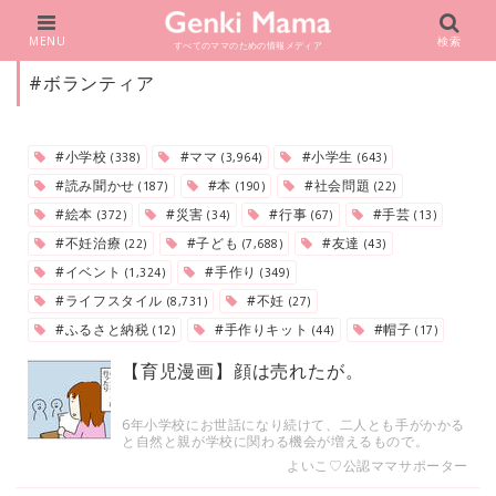
MENU
検索
すべてのママのための情報メディア
#ボランティア
#小学校
#ママ
#小学生
(338)
(3,964)
(643)
#読み聞かせ
#本
#社会問題
(187)
(190)
(22)
#絵本
#災害
#行事
#手芸
(372)
(34)
(67)
(13)
#不妊治療
#子ども
#友達
(22)
(7,688)
(43)
#イベント
#手作り
(1,324)
(349)
#ライフスタイル
#不妊
(8,731)
(27)
#ふるさと納税
#手作りキット
#帽子
(12)
(44)
(17)
【育児漫画】顔は売れたが。
6年小学校にお世話になり続けて、二人とも手がかかる
と自然と親が学校に関わる機会が増えるもので。
よいこ♡公認ママサポーター