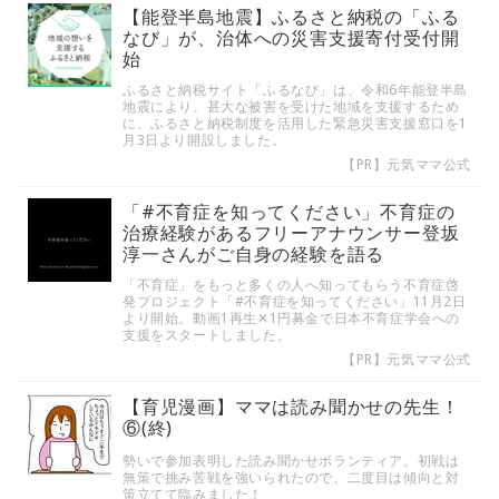
【能登半島地震】ふるさと納税の「ふる
なび」が、治体への災害支援寄付受付開
始
ふるさと納税サイト「ふるなび」は、令和6年能登半島
地震により、甚大な被害を受けた地域を支援するため
に、ふるさと納税制度を活用した緊急災害支援窓口を1
月3日より開設しました。
【PR】元気ママ公式
「#不育症を知ってください」不育症の
治療経験があるフリーアナウンサー登坂
淳一さんがご自身の経験を語る
「不育症」をもっと多くの人へ知ってもらう不育症啓
発プロジェクト「#不育症を知ってください」11月2日
より開始。動画1再生✕1円募金で日本不育症学会への
支援をスタートしました。
【PR】元気ママ公式
【育児漫画】ママは読み聞かせの先生！
⑥(終)
勢いで参加表明した読み聞かせボランティア。初戦は
無策で挑み苦戦を強いられたので、二度目は傾向と対
策立てて臨みました！