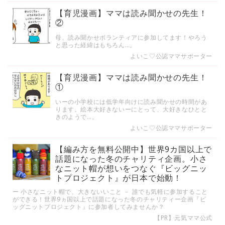
【育児漫画】ママは読み聞かせの先生！
②
母、読み聞かせボランティアに参加してます！やろう
と思った経緯はもちろん…。
よいこ♡公認ママサポーター
【育児漫画】ママは読み聞かせの先生！
①
いーの小学校には低学年向けに読み聞かせの時間があ
ります。絵本大好きないーにとって、大好きなひとと
きのようで…。
よいこ♡公認ママサポーター
【編み方を無料公開中】世界9カ国以上で
話題になった冬のチャリティ企画。小さ
なニット帽が想いをつなぐ『ビッグニッ
トプロジェクト』が日本で始動！
ー 小さなニット帽で、大きないいこと － 誰でも気軽に参加すること
ができる！世界9ヵ国以上で話題になった冬のチャリティー企画『ビ
ッグニットプロジェクト』に参加者してみませんか？
【PR】元気ママ公式