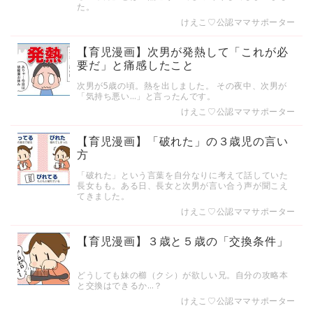
た。
けえこ♡公認ママサポーター
【育児漫画】次男が発熱して「これが必
要だ」と痛感したこと
次男が5歳の頃。熱を出しました。 その夜中、次男が
「気持ち悪い…」と言ったんです。
けえこ♡公認ママサポーター
【育児漫画】「破れた」の３歳児の言い
方
「破れた」という言葉を自分なりに考えて話していた
長女もも。ある日、長女と次男が言い合う声が聞こえ
てきました。
けえこ♡公認ママサポーター
【育児漫画】３歳と５歳の「交換条件」
どうしても妹の櫛（クシ）が欲しい兄。自分の攻略本
と交換はできるか…？
けえこ♡公認ママサポーター