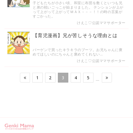
子どもたちが小さい頃、和室に布団を敷くといつも兄
と弟の戦いごっこが始まりました。 テンションが上が
って上がって上がってＭＡＸ－－－！！の時の言葉が
すごかった。
けえこ♡公認ママサポーター
【育児漫画】兄が苦しそうな理由とは
バーゲンで買ったキラキラのブーツ。お兄ちゃんに褒
めてほしいのにちゃんと褒めてくれない…
けえこ♡公認ママサポーター
1
2
3
4
5
…