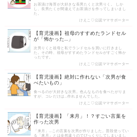
お茶漬け海苔が大好きな長男たくと次男りく。 しか
し、長男たくが間違えてお茶漬けを作ってしまいまし
た。
けえこ♡公認ママサポーター
【育児漫画】祖母のすすめたランドセル
が「怖かった…」
次男りくと祖母と私でランドセルを買いに行きまし
た。その時、祖母がすすめたランドセルがすごく怖か
ったです。
けえこ♡公認ママサポーター
【育児漫画】絶対に作れない「次男が食
べたいもの」
食べるのが大好きな次男。色んなものを食べたがりま
すが、コレだけは…作れませんでした。
けえこ♡公認ママサポーター
【育児漫画】「来月」！？すごい言葉を
作った次男
「来月」…この言葉を次男が作りました。普段使ってい
る「来月」とは全然違うのでびっくりしてしまいまし