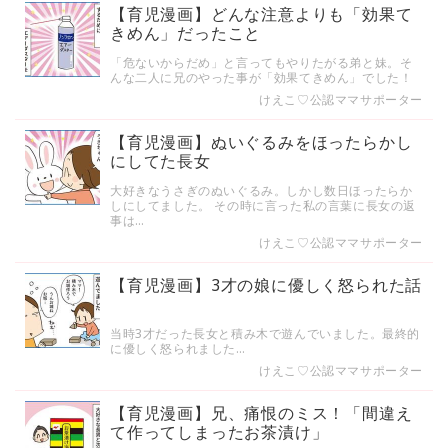
【育児漫画】どんな注意よりも「効果て
きめん」だったこと
「危ないからだめ」と言ってもやりたがる弟と妹。そ
んな二人に兄のやった事が「効果てきめん」でした！
けえこ♡公認ママサポーター
【育児漫画】ぬいぐるみをほったらかし
にしてた長女
大好きなうさぎのぬいぐるみ。しかし数日ほったらか
しにしてました。 その時に言った私の言葉に長女の返
事は…
けえこ♡公認ママサポーター
【育児漫画】3才の娘に優しく怒られた話
当時3才だった長女と積み木で遊んでいました。最終的
に優しく怒られました…
けえこ♡公認ママサポーター
【育児漫画】兄、痛恨のミス！「間違え
て作ってしまったお茶漬け」