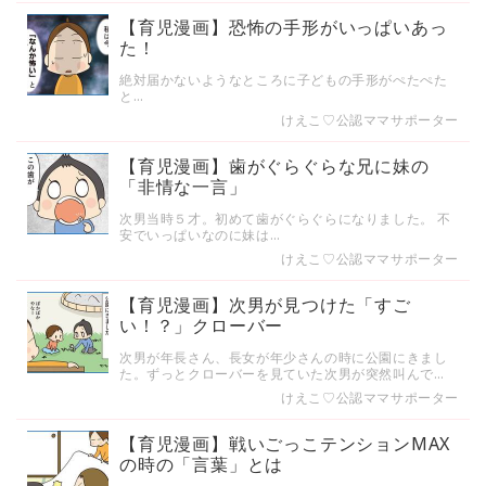
【育児漫画】恐怖の手形がいっぱいあっ
た！
絶対届かないようなところに子どもの手形がぺたぺた
と…
けえこ♡公認ママサポーター
【育児漫画】歯がぐらぐらな兄に妹の
「非情な一言」
次男当時５才。初めて歯がぐらぐらになりました。 不
安でいっぱいなのに妹は…
けえこ♡公認ママサポーター
【育児漫画】次男が見つけた「すご
い！？」クローバー
次男が年長さん、長女が年少さんの時に公園にきまし
た。ずっとクローバーを見ていた次男が突然叫んで…
けえこ♡公認ママサポーター
【育児漫画】戦いごっこテンションMAX
の時の「言葉」とは